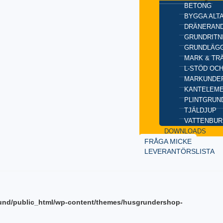
BETONG
BYGGA ALT
DRÄNERAND
GRUNDRITN
GRUNDLÄGG
MARK & TR
L-STÖD OC
MARKUNDE
KANTELEM
PLINTGRUN
TJÄLDJUP
VATTENBUR
DOWNLOADS
FRÅGA MICKE
LEVERANTÖRSLISTA
und/public_html/wp-content/themes/husgrundershop-