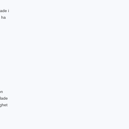
cade i
n ha
on
llade
ghet