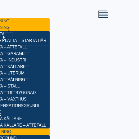
NING
NING
TA
 PLATTA – STARTA HÄR
A – ATTEFALL
TA – GARAGE
A – INDUSTRI
A – KÄLLARE
TA – UTERUM
A – PÅLNING
A – STALL
TA – TILLBYGGNAD
TA – VÄXTHUS
ENSATIONSGRUNDL.
E
A KÄLLARE
A KÄLLARE – ATTEFALL
TNING
YPGRUND