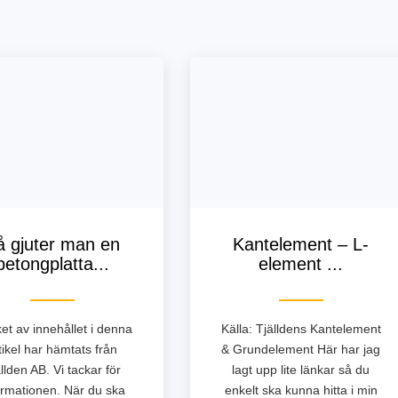
å gjuter man en
Kantelement – L-
betongplatta...
element ...
et av innehållet i denna
Källa: Tjälldens Kantelement
tikel har hämtats från
& Grundelement Här har jag
llden AB. Vi tackar för
lagt upp lite länkar så du
ormationen. När du ska
enkelt ska kunna hitta i min