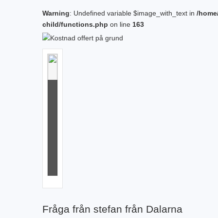
Warning
: Undefined variable $image_with_text in
/home
child/functions.php
on line
163
Fråga
mig
om
marknära
byggande
Läs
mer
Fråga från stefan från Dalarna