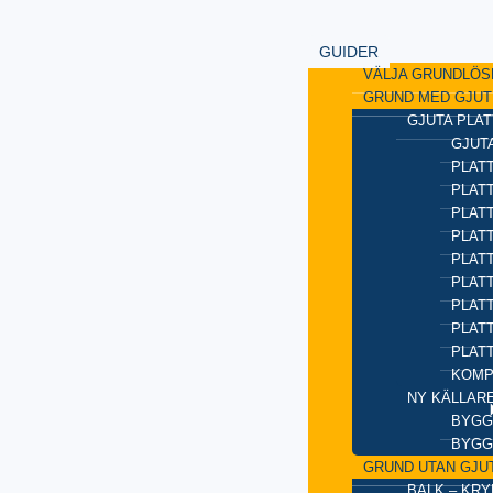
GUIDER
VÄLJA GRUNDLÖS
GRUND MED GJUT
GJUTA PLAT
GJUTA
PLATT
PLAT
PLATT
PLATT
PLAT
PLATT
PLATT
PLAT
PLAT
KOMP
NY KÄLLAR
BYGG
BYGG
GRUND UTAN GJU
BALK – KR