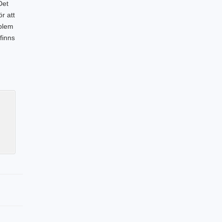
Det
r att
oblem
finns