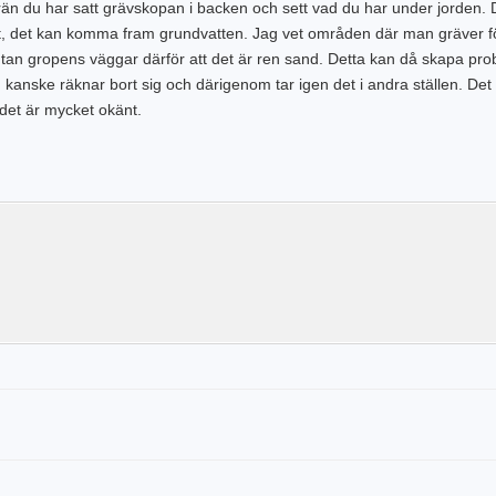
rrän du har satt grävskopan i backen och sett vad du har under jorden. 
at, det kan komma fram grundvatten. Jag vet områden där man gräver fö
utan gropens väggar därför att det är ren sand. Detta kan då skapa pr
 kanske räknar bort sig och därigenom tar igen det i andra ställen. Det 
det är mycket okänt.