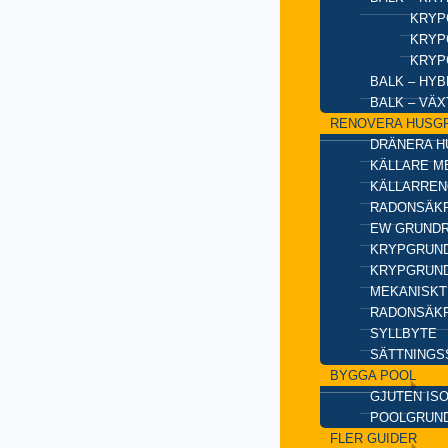
KRYP
KRYP
KRYP
BALK – HY
BALK – VÄ
RENOVERA HUSG
DRÄNERA H
KÄLLARE M
KÄLLARREN
RADONSÄKR
EW GRUND
KRYPGRUND
KRYPGRUND
MEKANISKT
RADONSÄKR
SYLLBYTE
SÄTTNINGS
BYGGA POOL
GJUTEN IS
POOLGRUN
FLER GUIDER