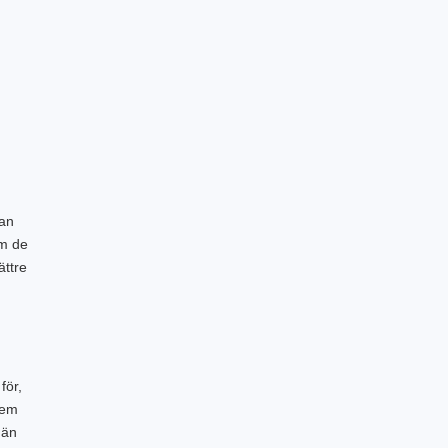
kan
om de
ättre
för,
lem
 än