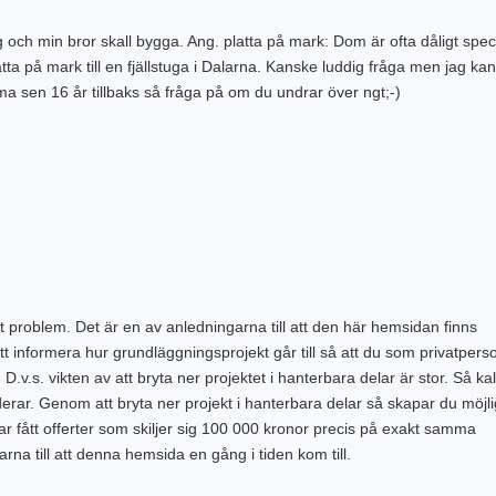
 jag och min bror skall bygga. Ang. platta på mark: Dom är ofta dåligt spe
tta på mark till en fjällstuga i Dalarna. Kanske luddig fråga men jag ka
firma sen 16 år tillbaks så fråga på om du undrar över ngt;-)
rt problem. Det är en av anledningarna till att den här hemsidan finns
tt informera hur grundläggningsprojekt går till så att du som privatpers
D.v.s. vikten av att bryta ner projektet i hanterbara delar är stor. Så ka
ar. Genom att bryta ner projekt i hanterbara delar så skapar du möjli
har fått offerter som skiljer sig 100 000 kronor precis på exakt samma
rna till att denna hemsida en gång i tiden kom till.