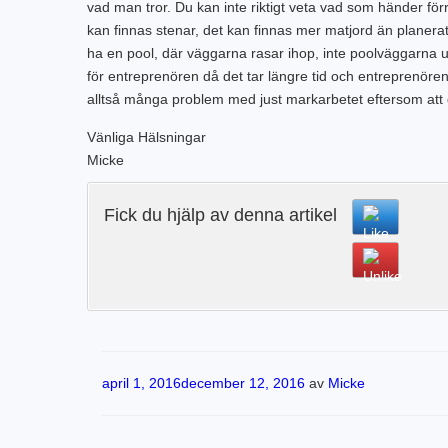
vad man tror. Du kan inte riktigt veta vad som händer fö
kan finnas stenar, det kan finnas mer matjord än planer
ha en pool, där väggarna rasar ihop, inte poolväggarna 
för entreprenören då det tar längre tid och entreprenören
alltså många problem med just markarbetet eftersom att 
Vänliga Hälsningar
Micke
Fick du hjälp av denna artikel
Publicerat
april 1, 2016
december 12, 2016
av
Micke