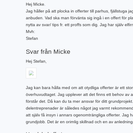
Hej Micke.
Jag håller på att plocka in offerter till parhus, fjällstuga
anbuden. Vad ska man förvänta sig ingå i en offert för pla
nytta av svar/ tips fr. ett proffs som dig. Jag har själv el
Mvh:
Stefan
Svar från Micke
Hej Stefan,
Jag kan bara hålla med om att otydliga offerter är ett sto
överhuvudtaget. Jag upplever att det finns ett behov av a
förstår det. Då kan du ta mer ansvar för ditt grundprojekt. 
delentreprenader är således något jag varmt rekommender
att själv få insyn i annars ogenomträngliga offerter. Jag 
grundjobb. Det är en orimlig skillnad och en av anledninga