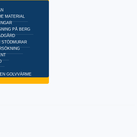
AN
E MATERIAL
INGAR
NING PÅ BERG
ÄDGÅRD
H STÖDMURAR
RSÖKNING
ENT
D
EN GOLVVÄRME