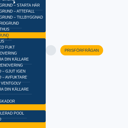
GRUND – STARTA HÄR
GRUND – ATTEFALL
GRUND – TILLBYGGNAD
BRIDGRUND
XTHUS
RUND
US
ED FUKT
PRISFÖRFRÅGAN
OVERING
A DIN KÄLLARE
RENOVERING
 – GJUT IGEN
 – AVFUKTARE
 VENTGOLV
A DIN KÄLLARE
SKADOR
OLERAD POOL
D