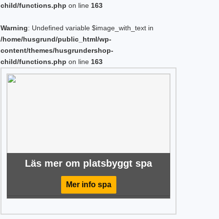
child/functions.php
on line
163
Warning
: Undefined variable $image_with_text in
/home/husgrund/public_html/wp-
content/themes/husgrundershop-
child/functions.php
on line
163
Läs mer om platsbyggt spa
Mer info spa