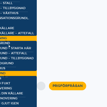
– STALL
 – TILLBYGGNAD
 – VÄXTHUS
SATIONSGRUNDL.
KÄLLARE
KÄLLARE – ATTEFALL
NING
GRUND
UND – STARTA HÄR
UND – ATTEFALL
UND – TILLBYGGNAD
IDGRUND
HUS
UND
S
D FUKT
PRISFÖRFRÅGAN
VERING
 DIN KÄLLARE
NOVERING
 GJUT IGEN