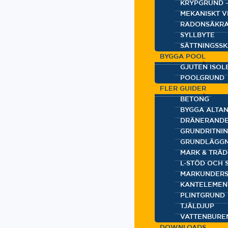
KRYPGRUND 
MEKANISKT 
RADONSÄKRA
SYLLBYTE
SÄTTNINGSS
BYGGA POOL
GJUTEN ISOL
POOLGRUND
FLER GUIDER
BETONG
BYGGA ALTA
DRÄNERANDE
GRUNDRITNI
GRUNDLÄGGN
MARK & TRÄ
L-STÖD OCH
MARKUNDERS
KANTELEMEN
PLINTGRUND
TJÄLDJUP
VATTENBURE
DOWNLOADS