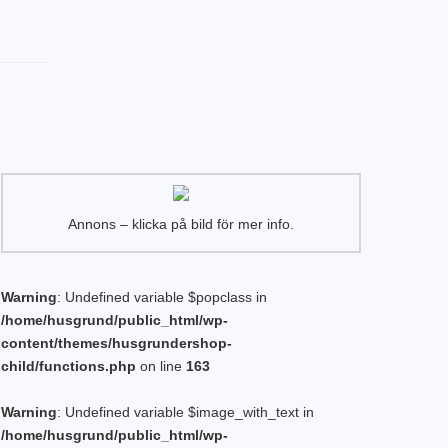
Annons – klicka på bild för mer info.
Warning
: Undefined variable $popclass in
/home/husgrund/public_html/wp-
content/themes/husgrundershop-
child/functions.php
on line
163
Warning
: Undefined variable $image_with_text in
/home/husgrund/public_html/wp-