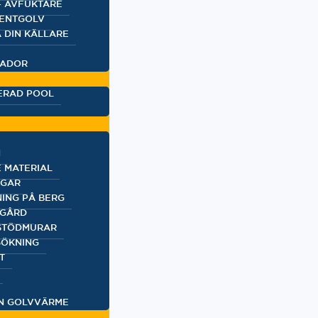
– AVFUKTARE
VENTGOLV
 DIN KÄLLARE
KADOR
ERAD POOL
N
 MATERIAL
NGAR
ING PÅ BERG
DGÅRD
 STÖDMURAR
ÖKNING
T
N GOLVVÄRME