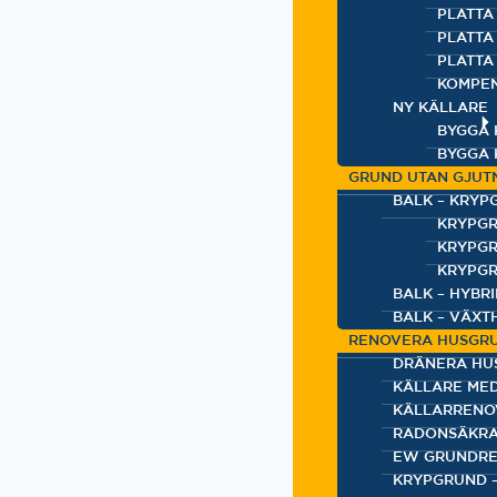
PLATTA 
PLATTA
PLATTA
KOMPEN
NY KÄLLARE
BYGGA 
BYGGA 
GRUND UTAN GJUT
BALK – KRYP
KRYPGR
KRYPGR
KRYPGR
BALK – HYBR
BALK – VÄXT
RENOVERA HUSGR
DRÄNERA HU
KÄLLARE ME
KÄLLARRENO
RADONSÄKRA
EW GRUNDRE
KRYPGRUND –