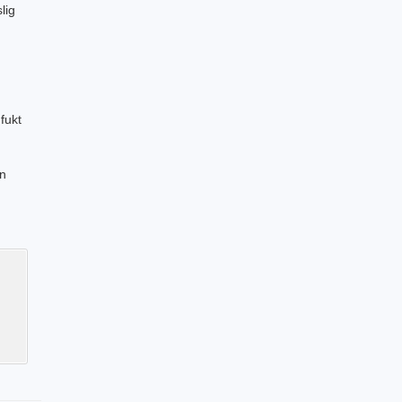
lig
fukt
en