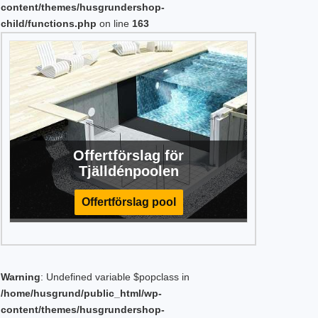
content/themes/husgrundershop-
child/functions.php
on line
163
Offertförslag för
Tjälldénpoolen
Offertförslag pool
Warning
: Undefined variable $popclass in
/home/husgrund/public_html/wp-
content/themes/husgrundershop-