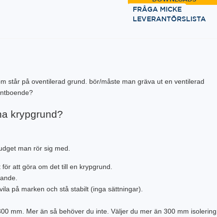
FRÅGA MICKE
LEVERANTÖRSLISTA
om står på oventilerad grund. bör/måste man gräva ut en ventilerad
entboende?
ha krypgrund?
budget man rör sig med.
 för att göra om det till en krypgrund.
nande.
ila på marken och stå stabilt (inga sättningar).
l 300 mm. Mer än så behöver du inte. Väljer du mer än 300 mm isolerin