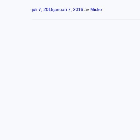
Publicerat
juli 7, 2015
januari 7, 2016
av
Micke