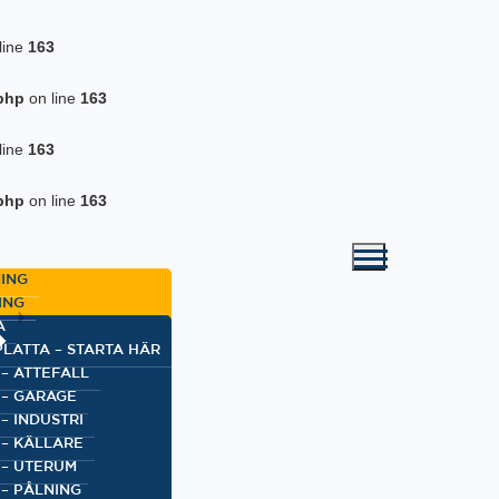
line
163
php
on line
163
line
163
php
on line
163
ING
ING
A
PLATTA – STARTA HÄR
 – ATTEFALL
 – GARAGE
– INDUSTRI
 – KÄLLARE
 – UTERUM
 – PÅLNING