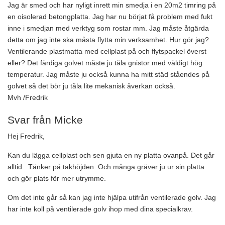
Jag är smed och har nyligt inrett min smedja i en 20m2 timring på
en oisolerad betongplatta. Jag har nu börjat få problem med fukt
inne i smedjan med verktyg som rostar mm. Jag måste åtgärda
detta om jag inte ska måsta flytta min verksamhet. Hur gör jag?
Ventilerande plastmatta med cellplast på och flytspackel överst
eller? Det färdiga golvet måste ju tåla gnistor med väldigt hög
temperatur. Jag måste ju också kunna ha mitt städ ståendes på
golvet så det bör ju tåla lite mekanisk åverkan också.
Mvh /Fredrik
Svar från Micke
Hej Fredrik,
Kan du lägga cellplast och sen gjuta en ny platta ovanpå. Det går
alltid.
Tänker på takhöjden. Och många gräver ju ur sin platta
och gör plats för mer utrymme.
Om det inte går så kan jag inte hjälpa utifrån ventilerade golv. Jag
har inte koll på ventilerade golv ihop med dina specialkrav.