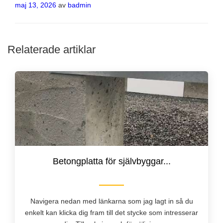
Publicerat
maj 13, 2026
av
badmin
Relaterade artiklar
Betongplatta för självbyggar...
Navigera nedan med länkarna som jag lagt in så du
enkelt kan klicka dig fram till det stycke som intresserar