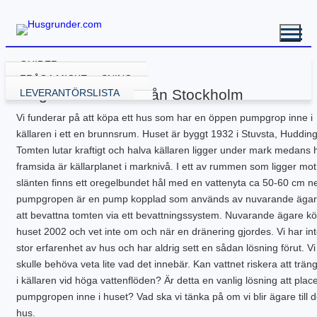
GUIDER
VÄLJA GRUNDLÖSNING
FRÅGA MICKE
Fråga från Emelie från Stockholm
GRUND MED GJUTNING
LEVERANTÖRSLISTA
GJUTA PLATTA
GRUND UTAN GJUTNING
Vi funderar på att köpa ett hus som har en öppen pumpgrop inne i
GJUTA PLATTA – STARTA HÄR
NY KÄLLARE
BALK – KRYPGRUND
RENOVERA HUSGRUND
källaren i ett en brunnsrum. Huset är byggt 1932 i Stuvsta, Huddin
PLATTA – ATTEFALL
BYGGA KÄLLARE
KRYPGRUND – STARTA HÄR
BALK – HYBRIDGRUND
DRÄNERA HUS
BYGGA POOL
PLATTA – GARAGE
BYGGA KÄLLARE – ATTEFALL
KRYPGRUND – ATTEFALL
BALK – VÄXTHUS
KÄLLARE MED FUKT
GJUTEN ISOLERAD POOL
FLER GUIDER
Tomten lutar kraftigt och halva källaren ligger under mark medans 
PLATTA – INDUSTRI
KRYPGRUND – TILLBYGGNAD
KÄLLARRENOVERING
POOLGRUND
BETONG
DOWNLOADS
framsida är källarplanet i marknivå. I ett av rummen som ligger mot
PLATTA – KÄLLARE
RADONSÄKRA DIN KÄLLARE
BYGGA ALTAN
slänten finns ett oregelbundet hål med en vattenyta ca 50-60 cm ned
PLATTA – UTERUM
EW GRUNDRENOVERING
DRÄNERANDE MATERIAL
pumpgropen är en pump kopplad som används av nuvarande ägar
PLATTA – PÅLNING
KRYPGRUND – GJUT IGEN
GRUNDRITNINGAR
att bevattna tomten via ett bevattningssystem. Nuvarande ägare k
PLATTA – STALL
KRYPGRUND – AVFUKTARE
GRUNDLÄGGNING PÅ BERG
huset 2002 och vet inte om och när en dränering gjordes. Vi har in
PLATTA – TILLBYGGNAD
MEKANISKT VENTGOLV
MARK & TRÄDGÅRD
stor erfarenhet av hus och har aldrig sett en sådan lösning förut. Vi
PLATTA – VÄXTHUS
RADONSÄKRA DIN KÄLLARE
L-STÖD OCH STÖDMURAR
KOMPENSATIONSGRUNDL.
SYLLBYTE
MARKUNDERSÖKNING
skulle behöva veta lite vad det innebär. Kan vattnet riskera att trä
SÄTTNINGSSKADOR
KANTELEMENT
i källaren vid höga vattenflöden? Är detta en vanlig lösning att plac
PLINTGRUND
pumpgropen inne i huset? Vad ska vi tänka på om vi blir ägare till d
TJÄLDJUP
hus.