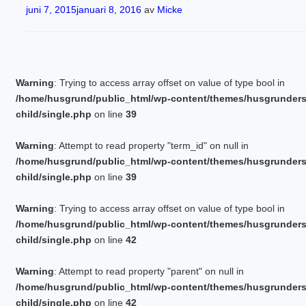
Publicerat
juni 7, 2015
januari 8, 2016
av
Micke
Warning
: Trying to access array offset on value of type bool in
/home/husgrund/public_html/wp-content/themes/husgrunder
child/single.php
on line
39
Warning
: Attempt to read property "term_id" on null in
/home/husgrund/public_html/wp-content/themes/husgrunder
child/single.php
on line
39
Warning
: Trying to access array offset on value of type bool in
/home/husgrund/public_html/wp-content/themes/husgrunder
child/single.php
on line
42
Warning
: Attempt to read property "parent" on null in
/home/husgrund/public_html/wp-content/themes/husgrunder
child/single.php
on line
42