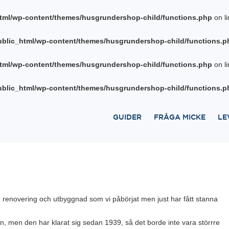
tml/wp-content/themes/husgrundershop-child/functions.php
on l
blic_html/wp-content/themes/husgrundershop-child/functions.p
tml/wp-content/themes/husgrundershop-child/functions.php
on l
blic_html/wp-content/themes/husgrundershop-child/functions.p
GUIDER
FRÅGA MICKE
LE
e renovering och utbyggnad som vi påbörjat men just har fått stanna
tunn, men den har klarat sig sedan 1939, så det borde inte vara störrre