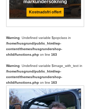
markundersökning
Kostnadsfri offert
Warning
: Undefined variable $popclass in
/home/husgrund/public_html/wp-
content/themes/husgrundershop-
child/functions.php
on line
163
Warning
: Undefined variable $image_with_text in
/home/husgrund/public_html/wp-
content/themes/husgrundershop-
child/functions.php
on line
163