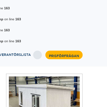
ine
163
hp
on line
163
ine
163
hp
on line
163
VERANTÖRSLISTA
PRISFÖRFRÅGAN