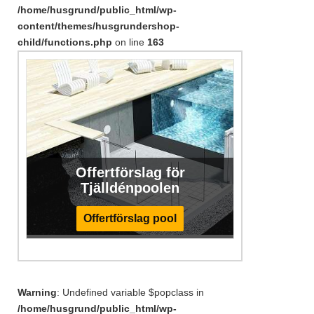
/home/husgrund/public_html/wp-
content/themes/husgrundershop-
child/functions.php
on line
163
Offertförslag för
Tjälldénpoolen
Offertförslag pool
Warning
: Undefined variable $popclass in
/home/husgrund/public_html/wp-