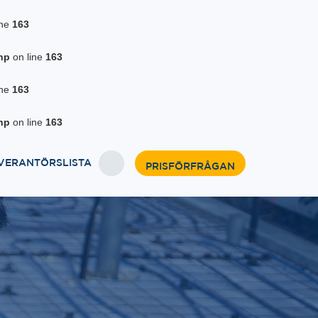
ine
163
hp
on line
163
ine
163
hp
on line
163
VERANTÖRSLISTA
PRISFÖRFRÅGAN