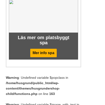
Läs mer om platsbyggt
spa
Mer info spa
Warning
: Undefined variable $popclass in
/home/husgrund/public_html/wp-
content/themes/husgrundershop-
child/functions.php
on line
163
Warning
: Undefined variable $image_with_text in