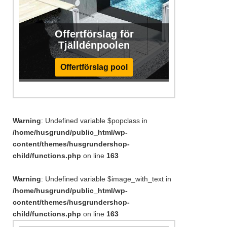
Offertförslag för
Tjälldénpoolen
Offertförslag pool
Warning
: Undefined variable $popclass in
/home/husgrund/public_html/wp-
content/themes/husgrundershop-
child/functions.php
on line
163
Warning
: Undefined variable $image_with_text in
/home/husgrund/public_html/wp-
content/themes/husgrundershop-
child/functions.php
on line
163