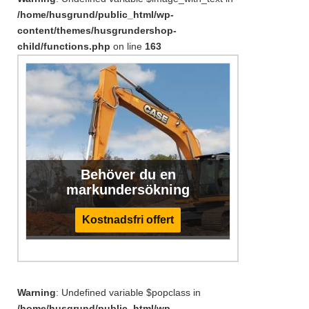
/home/husgrund/public_html/wp-
content/themes/husgrundershop-
child/functions.php
on line
163
Behöver du en
markundersökning
Kostnadsfri offert
Warning
: Undefined variable $popclass in
/home/husgrund/public_html/wp-