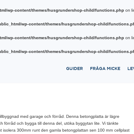
tml/wp-content/themes/husgrundershop-child/functions.php
on l
blic_html/wp-content/themes/husgrundershop-child/functions.p
tml/wp-content/themes/husgrundershop-child/functions.php
on l
blic_html/wp-content/themes/husgrundershop-child/functions.p
GUIDER
FRÅGA MICKE
LE
tillbyggnad med garage och förråd. Denna betongplatta är lägre
h förråd och bygga till denna del, utöka byggytan lite. Vi tänkte
nt isolera 300mm runt den gamla betongplattan sen 100 mm cellplast