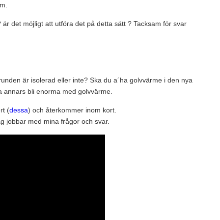
mm.
 är det möjligt att utföra det på detta sätt ? Tacksam för svar
grunden är isolerad eller inte? Ska du a´ha golvvärme i den nya
na annars bli enorma med golvvärme.
t (
dessa
) och återkommer inom kort.
 jag jobbar med mina frågor och svar.