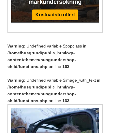
markundersökning
Kostnadsfri offert
Warning
: Undefined variable $popclass in
/home/husgrund/public_html/wp-
content/themes/husgrundershop-
child/functions.php
on line
163
Warning
: Undefined variable $image_with_text in
/home/husgrund/public_html/wp-
content/themes/husgrundershop-
child/functions.php
on line
163