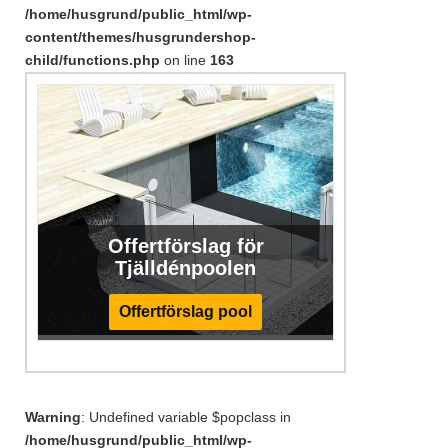
/home/husgrund/public_html/wp-
content/themes/husgrundershop-
child/functions.php
on line
163
Offertförslag för
Tjälldénpoolen
Offertförslag pool
Warning
: Undefined variable $popclass in
/home/husgrund/public_html/wp-