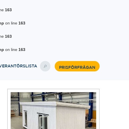
ine
163
hp
on line
163
ine
163
hp
on line
163
VERANTÖRSLISTA
PRISFÖRFRÅGAN