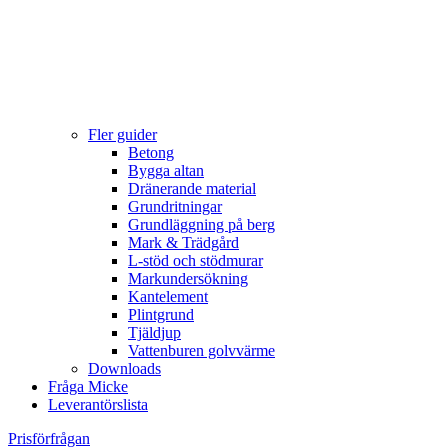
Fler guider
Betong
Bygga altan
Dränerande material
Grundritningar
Grundläggning på berg
Mark & Trädgård
L-stöd och stödmurar
Markundersökning
Kantelement
Plintgrund
Tjäldjup
Vattenburen golvvärme
Downloads
Fråga Micke
Leverantörslista
Prisförfrågan