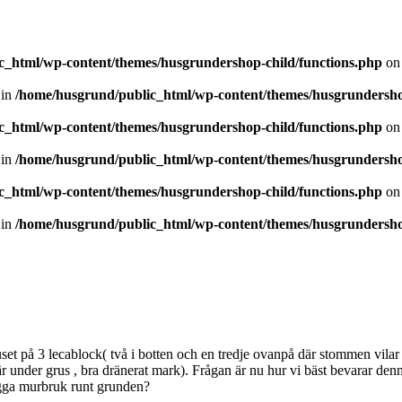
c_html/wp-content/themes/husgrundershop-child/functions.php
on 
 in
/home/husgrund/public_html/wp-content/themes/husgrundersho
c_html/wp-content/themes/husgrundershop-child/functions.php
on 
 in
/home/husgrund/public_html/wp-content/themes/husgrundersho
c_html/wp-content/themes/husgrundershop-child/functions.php
on 
 in
/home/husgrund/public_html/wp-content/themes/husgrundersho
 huset på 3 lecablock( två i botten och en tredje ovanpå där stommen vilar 
är under grus , bra dränerat mark). Frågan är nu hur vi bäst bevarar d
lägga murbruk runt grunden?