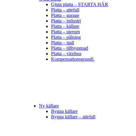
Gjuta platta – STARTA HÄR
Platta – attefall
Platta – garage
Platta – industri
Platta – källare
Platta – uterum
Platta – pålning
Platta – stall
Platta – tillbyggnad
Platta – växthus
Kompensationsgrundl.
Ny källare
Bygga källare
Bygga källare – attefall