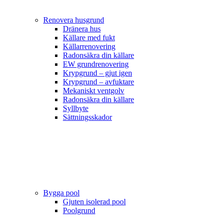
Renovera husgrund
Dränera hus
Källare med fukt
Källarrenovering
Radonsäkra din källare
EW grundrenovering
Krypgrund – gjut igen
Krypgrund – avfuktare
Mekaniskt ventgolv
Radonsäkra din källare
Syllbyte
Sättningsskador
Bygga pool
Gjuten isolerad pool
Poolgrund