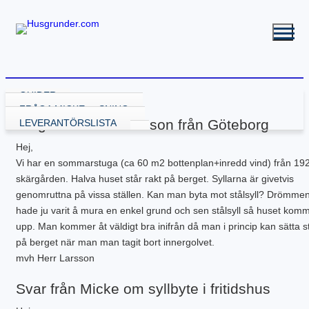
GUIDER
VÄLJA GRUNDLÖSNING
FRÅGA MICKE
Fråga från Herr Larsson från Göteborg
GRUND MED GJUTNING
LEVERANTÖRSLISTA
GJUTA PLATTA
GRUND UTAN GJUTNING
Hej,
GJUTA PLATTA – STARTA HÄR
NY KÄLLARE
BALK – KRYPGRUND
RENOVERA HUSGRUND
Vi har en sommarstuga (ca 60 m2 bottenplan+inredd vind) från 192
PLATTA – ATTEFALL
BYGGA KÄLLARE
KRYPGRUND – STARTA HÄR
BALK – HYBRIDGRUND
DRÄNERA HUS
BYGGA POOL
PLATTA – GARAGE
BYGGA KÄLLARE – ATTEFALL
KRYPGRUND – ATTEFALL
BALK – VÄXTHUS
KÄLLARE MED FUKT
GJUTEN ISOLERAD POOL
FLER GUIDER
skärgården. Halva huset står rakt på berget. Syllarna är givetvis
PLATTA – INDUSTRI
KRYPGRUND – TILLBYGGNAD
KÄLLARRENOVERING
POOLGRUND
BETONG
DOWNLOADS
genomruttna på vissa ställen. Kan man byta mot stålsyll? Drömme
PLATTA – KÄLLARE
RADONSÄKRA DIN KÄLLARE
BYGGA ALTAN
hade ju varit å mura en enkel grund och sen stålsyll så huset kom
PLATTA – UTERUM
EW GRUNDRENOVERING
DRÄNERANDE MATERIAL
upp. Man kommer åt väldigt bra inifrån då man i princip kan sätta 
PLATTA – PÅLNING
KRYPGRUND – GJUT IGEN
GRUNDRITNINGAR
på berget när man man tagit bort innergolvet.
PLATTA – STALL
KRYPGRUND – AVFUKTARE
GRUNDLÄGGNING PÅ BERG
mvh Herr Larsson
PLATTA – TILLBYGGNAD
MEKANISKT VENTGOLV
MARK & TRÄDGÅRD
PLATTA – VÄXTHUS
RADONSÄKRA DIN KÄLLARE
L-STÖD OCH STÖDMURAR
Svar från Micke om syllbyte i fritidshus
KOMPENSATIONSGRUNDL.
SYLLBYTE
MARKUNDERSÖKNING
SÄTTNINGSSKADOR
KANTELEMENT