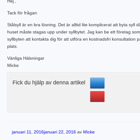
Hej ,
PLINTGRUND
TJÄLDJUP
Tack för frågan.
VATTENBUREN GOLVVÄRME
Stålsyll är en bra lösning. Det är alltid lite komplicerat att byta syll d
huset måste stagas upp under syllbytet. Jag kan be ett företag so
syllbyten att kontakta dig för att utföra en kostnadsfri konsultation 
plats.
Vänliga Hälsningar
Micke
Fick du hjälp av denna artikel
Publicerat
januari 11, 2016
januari 22, 2016
av
Micke