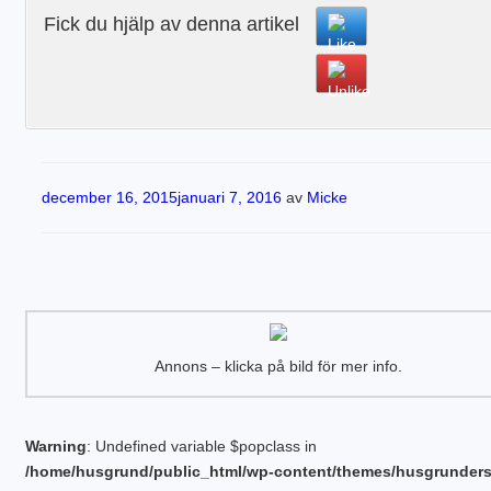
Fick du hjälp av denna artikel
Publicerat
december 16, 2015
januari 7, 2016
av
Micke
Annons – klicka på bild för mer info.
Warning
: Undefined variable $popclass in
/home/husgrund/public_html/wp-content/themes/husgrunder