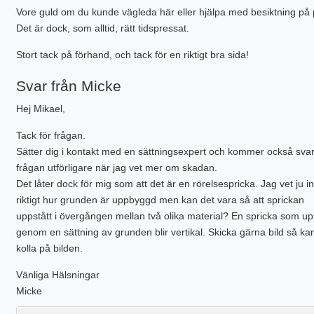
PLINTGRUND
Vore guld om du kunde vägleda här eller hjälpa med besiktning på 
TJÄLDJUP
Det är dock, som alltid, rätt tidspressat.
VATTENBUREN GOLVVÄRME
Stort tack på förhand, och tack för en riktigt bra sida!
Svar från Micke
Hej Mikael,
Tack för frågan.
Sätter dig i kontakt med en sättningsexpert och kommer också sva
frågan utförligare när jag vet mer om skadan.
Det låter dock för mig som att det är en rörelsespricka. Jag vet ju in
riktigt hur grunden är uppbyggd men kan det vara så att sprickan
uppstått i övergången mellan två olika material? En spricka som up
genom en sättning av grunden blir vertikal. Skicka gärna bild så ka
kolla på bilden.
Vänliga Hälsningar
Micke