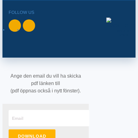
FOLLOW US
BACK TO
NORTH
Ange den email du vill ha skicka
pdf länken till
(pdf öppnas också i nytt fönster).
DOWNLOAD