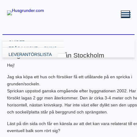
GUIDER
VÄLJA GRUNDLÖSNING
FRÅGA MICKE
Fråga från Mikael från Stockholm
GRUND MED GJUTNING
LEVERANTÖRSLISTA
GJUTA PLATTA
GRUND UTAN GJUTNING
Hej!
GJUTA PLATTA – STARTA HÄR
NY KÄLLARE
BALK – KRYPGRUND
RENOVERA HUSGRUND
PLATTA – ATTEFALL
BYGGA KÄLLARE
KRYPGRUND – STARTA HÄR
BALK – HYBRIDGRUND
DRÄNERA HUS
BYGGA POOL
Jag ska köpa ett hus och försöker få ett utlåtande på en spricka i
PLATTA – GARAGE
BYGGA KÄLLARE – ATTEFALL
KRYPGRUND – ATTEFALL
BALK – VÄXTHUS
KÄLLARE MED FUKT
GJUTEN ISOLERAD POOL
FLER GUIDER
grunden/sockeln.
PLATTA – INDUSTRI
KRYPGRUND – TILLBYGGNAD
KÄLLARRENOVERING
POOLGRUND
BETONG
DOWNLOADS
Sprickan uppstod ganska omgående efter byggnationen 2002. Har
PLATTA – KÄLLARE
RADONSÄKRA DIN KÄLLARE
BYGGA ALTAN
PLATTA – UTERUM
EW GRUNDRENOVERING
DRÄNERANDE MATERIAL
försökt lagas 2 ggr men återkommer. Den är cirka 3-4 meter och he
PLATTA – PÅLNING
KRYPGRUND – GJUT IGEN
GRUNDRITNINGAR
horisontell, nästan knivskarp. Har inte växt eller dylikt sen den upps
PLATTA – STALL
KRYPGRUND – AVFUKTARE
GRUNDLÄGGNING PÅ BERG
och sockel/platta står på berggrund och sprängsten.
PLATTA – TILLBYGGNAD
MEKANISKT VENTGOLV
MARK & TRÄDGÅRD
PLATTA – VÄXTHUS
RADONSÄKRA DIN KÄLLARE
L-STÖD OCH STÖDMURAR
Läst på din sida och får en känsla av att det kan vara relaterat till e
KOMPENSATIONSGRUNDL.
SYLLBYTE
MARKUNDERSÖKNING
eventuell balk som rört sig?
SÄTTNINGSSKADOR
KANTELEMENT