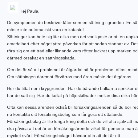
Hej Paula,
De symptomen du beskriver låter som en sättning i grunden. En sä
måste inte automatiskt vara en katastof.
Sättningar kan bete sig lite olika men det vanligaste är att en upp
omedelbart efter något yttre påverkan för att sedan stannar av. De
röra sig om ett träd eller liknande vars rötter luckrat upp marken oc
därmed orsakat en sättningsskada.
Om det är så att problemet är åtgärdat så är problemet oftast mind
Om sättningen däremot förvärras med åren måste det åtgärdas.
Hur du tittat ner i krypgrunden. Har de bärande balkarna sprickor el
har de satt sig. Har du kollat på höjdskillnader mellan dina olika hör
Ofta kan dessa ärenden också bli försäkringsärenden så du bör re
nu kontakta ditt försäkringsbolag som får göra ett uttalande.
Försäkringsbolag är lite luriga kring detta och de vill ofta själv att 
ska påvisa att det är en försäkringsärende vilket för gemene man ä
mycket svårt. Försäkringsbolaget hävdar ofta att det är ett