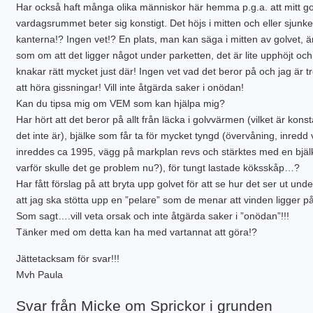
Har också haft många olika människor här hemma p.g.a. att mitt gol
PLINTGRUND
TJÄLDJUP
vardagsrummet beter sig konstigt. Det höjs i mitten och eller sjunke
VATTENBUREN GOLVVÄRME
kanterna!? Ingen vet!? En plats, man kan säga i mitten av golvet, ä
som om att det ligger något under parketten, det är lite upphöjt och
knakar rätt mycket just där! Ingen vet vad det beror på och jag är tr
att höra gissningar! Vill inte åtgärda saker i onödan!
Kan du tipsa mig om VEM som kan hjälpa mig?
Har hört att det beror på allt från läcka i golvvärmen (vilket är konst
det inte är), bjälke som får ta för mycket tyngd (övervåning, inredd 
inreddes ca 1995, vägg på markplan revs och stärktes med en bjäl
varför skulle det ge problem nu?), för tungt lastade köksskåp…?
Har fått förslag på att bryta upp golvet för att se hur det ser ut und
att jag ska stötta upp en ”pelare” som de menar att vinden ligger p
Som sagt….vill veta orsak och inte åtgärda saker i ”onödan”!!!
Tänker med om detta kan ha med vartannat att göra!?
Jättetacksam för svar!!!
Mvh Paula
Svar från Micke om Sprickor i grunden