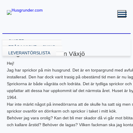
GUIDER
VÄLJA GRUNDLÖSNING
FRÅGA MICKE
Fråga från Paula från Växjö
GRUND MED GJUTNING
LEVERANTÖRSLISTA
GJUTA PLATTA
GRUND UTAN GJUTNING
Hej!
GJUTA PLATTA – STARTA HÄR
NY KÄLLARE
BALK – KRYPGRUND
RENOVERA HUSGRUND
Jag har sprickor på min husgrund. Det är en torpargrund med avfu
PLATTA – ATTEFALL
BYGGA KÄLLARE
KRYPGRUND – STARTA HÄR
BALK – HYBRIDGRUND
DRÄNERA HUS
BYGGA POOL
PLATTA – GARAGE
BYGGA KÄLLARE – ATTEFALL
KRYPGRUND – ATTEFALL
BALK – VÄXTHUS
KÄLLARE MED FUKT
GJUTEN ISOLERAD POOL
FLER GUIDER
installerad. Den har dock varit trasig på obestämd tid men är nu la
PLATTA – INDUSTRI
KRYPGRUND – TILLBYGGNAD
KÄLLARRENOVERING
POOLGRUND
BETONG
DOWNLOADS
Sprickorna är både vågräta och lodräta. Det är tydliga sprickor och
PLATTA – KÄLLARE
RADONSÄKRA DIN KÄLLARE
BYGGA ALTAN
uppfattar att dessa har uppkommit iaf det närmsta året. Huset är b
PLATTA – UTERUM
EW GRUNDRENOVERING
DRÄNERANDE MATERIAL
1964.
PLATTA – PÅLNING
KRYPGRUND – GJUT IGEN
GRUNDRITNINGAR
Har inte märkt något på innedörrarna att de skulle ha satt sig men 
PLATTA – STALL
KRYPGRUND – AVFUKTARE
GRUNDLÄGGNING PÅ BERG
sprickor ovanför en dörrkarm och sprickor i taket i mitt kök.
PLATTA – TILLBYGGNAD
MEKANISKT VENTGOLV
MARK & TRÄDGÅRD
Behöver jag vara orolig? Kan det bli mer skador då vi går mot blöta
PLATTA – VÄXTHUS
RADONSÄKRA DIN KÄLLARE
L-STÖD OCH STÖDMURAR
KOMPENSATIONSGRUNDL.
SYLLBYTE
MARKUNDERSÖKNING
och kallare årstid? Behöver de lagas? Vilken fackman ska jag kont
SÄTTNINGSSKADOR
KANTELEMENT