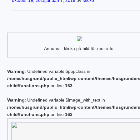
Publicerat
oktober 19, 2015
januari 7, 2016
av
Micke
Annons – klicka på bild för mer info.
Warning
: Undefined variable $popclass in
/home/husgrund/public_html/wp-content/themes/husgrunder
child/functions.php
on line
163
Warning
: Undefined variable $image_with_text in
/home/husgrund/public_html/wp-content/themes/husgrunder
child/functions.php
on line
163