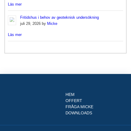
Läs mer
Fritidshus i behov av geoteknisk undersökning
juli 29, 2026 by
Micke
Läs mer
HEM
OFFERT
FRÅGA MICKE
DOWNLOADS