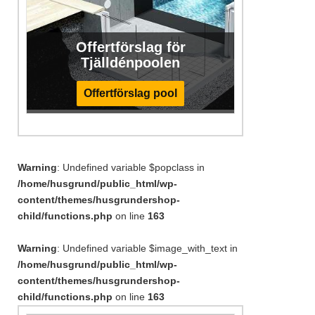
Offertförslag för
Tjälldénpoolen
Offertförslag pool
Warning
: Undefined variable $popclass in
/home/husgrund/public_html/wp-
content/themes/husgrundershop-
child/functions.php
on line
163
Warning
: Undefined variable $image_with_text in
/home/husgrund/public_html/wp-
content/themes/husgrundershop-
child/functions.php
on line
163