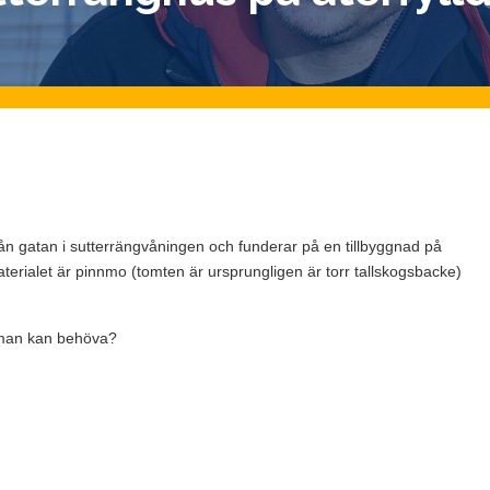
rån gatan i sutterrängvåningen och funderar på en tillbyggnad på
aterialet är pinnmo (tomten är ursprungligen är torr tallskogsbacke)
p man kan behöva?