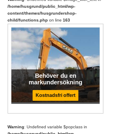
/home/husgrund/public_html/wp-
content/themes/husgrundershop-
child/functions.php
on line
163
Behöver du en
markundersökning
Kostnadsfri offert
Warning
: Undefined variable $popclass in
/home/husgrund/public_html/wp-