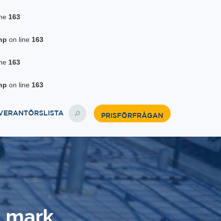
ine
163
hp
on line
163
ine
163
hp
on line
163
VERANTÖRSLISTA
PRISFÖRFRÅGAN
d mark