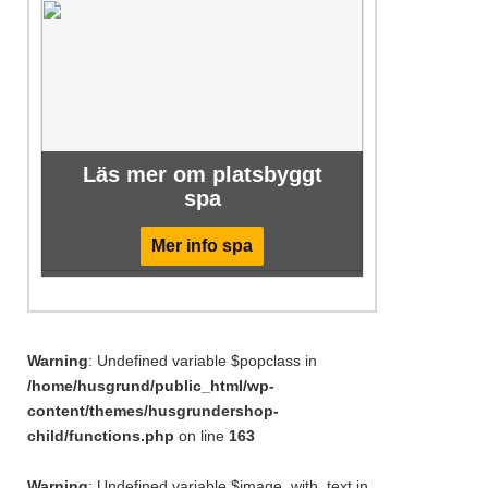
Läs mer om platsbyggt
spa
Mer info spa
Warning
: Undefined variable $popclass in
/home/husgrund/public_html/wp-
content/themes/husgrundershop-
child/functions.php
on line
163
Warning
: Undefined variable $image_with_text in