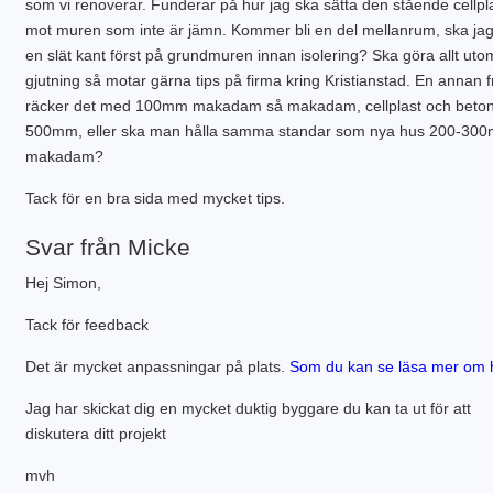
SÄTTNINGSSKADOR
KANTELEMENT
som vi renoverar. Funderar på hur jag ska sätta den stående cellpl
PLINTGRUND
mot muren som inte är jämn. Kommer bli en del mellanrum, ska jag
TJÄLDJUP
en slät kant först på grundmuren innan isolering? Ska göra allt uto
VATTENBUREN GOLVVÄRME
gjutning så motar gärna tips på firma kring Kristianstad. En annan 
räcker det med 100mm makadam så makadam, cellplast och betong
500mm, eller ska man hålla samma standar som nya hus 200-30
makadam?
Tack för en bra sida med mycket tips.
Svar från Micke
Hej Simon,
Tack för feedback
Det är mycket anpassningar på plats.
Som du kan se läsa mer om 
Jag har skickat dig en mycket duktig byggare du kan ta ut för att
diskutera ditt projekt
mvh