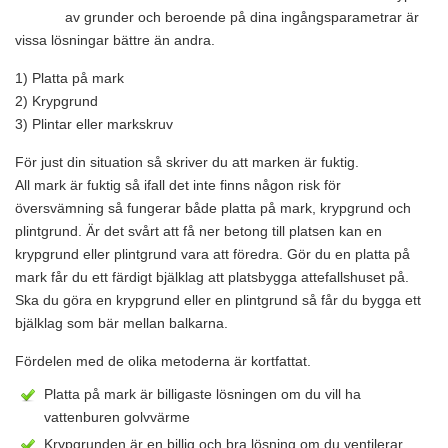
av grunder och beroende på dina ingångsparametrar är
vissa lösningar bättre än andra.
1) Platta på mark
2) Krypgrund
3) Plintar eller markskruv
För just din situation så skriver du att marken är fuktig.
All mark är fuktig så ifall det inte finns någon risk för
översvämning så fungerar både platta på mark, krypgrund och
plintgrund. Är det svårt att få ner betong till platsen kan en
krypgrund eller plintgrund vara att föredra. Gör du en platta på
mark får du ett färdigt bjälklag att platsbygga attefallshuset på.
Ska du göra en krypgrund eller en plintgrund så får du bygga ett
bjälklag som bär mellan balkarna.
Fördelen med de olika metoderna är kortfattat.
Platta på mark är billigaste lösningen om du vill ha
vattenburen golvvärme
Krypgrunden är en billig och bra lösning om du ventilerar