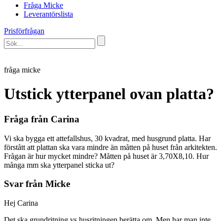
Fråga Micke
Leverantörslista
Prisförfrågan
fråga micke
Utstick ytterpanel ovan platta?
Fråga från Carina
Vi ska bygga ett attefallshus, 30 kvadrat, med husgrund platta. Har
förstått att plattan ska vara mindre än måtten på huset från arkitekten.
Frågan är hur mycket mindre? Måtten på huset är 3,70X8,10. Hur
många mm ska ytterpanel sticka ut?
Svar från Micke
Hej Carina
Det ska grundritning vs husritningen berätta om. Men har man inte