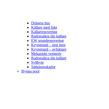
Dränera hus
Källare med fukt
Källarrenovering
Radonsäkra din källare
EW grundrenovering
Krypgrund – gjut igen
Krypgrund – avfuktare
Mekaniskt ventgolv
Radonsäkra din källare
Syllbyte
Sättningsskador
Bygga pool