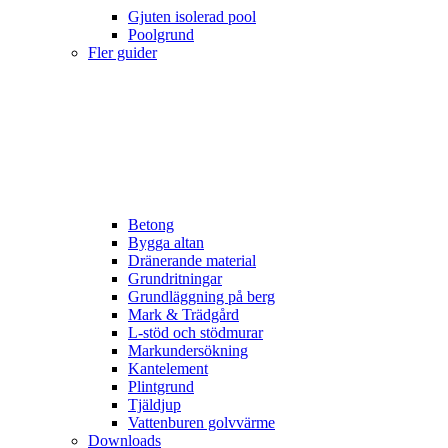
Gjuten isolerad pool
Poolgrund
Fler guider
Betong
Bygga altan
Dränerande material
Grundritningar
Grundläggning på berg
Mark & Trädgård
L-stöd och stödmurar
Markundersökning
Kantelement
Plintgrund
Tjäldjup
Vattenburen golvvärme
Downloads