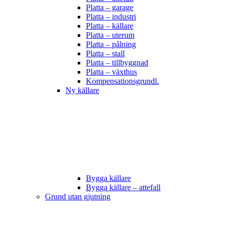
Platta – garage
Platta – industri
Platta – källare
Platta – uterum
Platta – pålning
Platta – stall
Platta – tillbyggnad
Platta – växthus
Kompensationsgrundl.
Ny källare
Bygga källare
Bygga källare – attefall
Grund utan gjutning