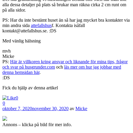
alla dessa detaljer på plats så brukar man räkna cirka 2 cm runt om
på alla sidor.
PS: Har du inte bestämt huset än så har jag mycket bra kontakter via
min andra sida
attefallshus
f. Kontakta isåfall
kontakt@attefallshus.se. :DS
Med vänlig hälsning
mvh
Micke
PS:
Här är villkoren kring ansvar och liknande för mina tips, frågor
och svar på husgrunder.com
och
läs mer om hur jag jobbar med
denna hemsidan här
.
:DS
Fick du hjälp av denna artikel
0
0
Publicerat
oktober 7, 2020
november 30, 2020
av
Micke
Annons – klicka på bild för mer info.