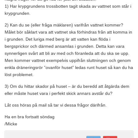
1) Har krypgrundens trossbotten tagit skada av vattnet som står i
krypgrunden.
2) Kan du se (eller fråga mäklaren) varifrån vattnet kommer?
Målet bör såklart vara att vattnet ska förhindras från att komma in
i grunden. Det luriga med berg är att vatten kan flöda i
bergsprickor och därmed ansamlas i grunden. Detta kan vara
synnerligen svårt att bli av med och föranleda att du ska se upp.
Men kommer vattnet exempelvis uppifrån sluttningen och genom
enkla dräneringsrör ”ovanför huset” ledas runt huset så kan du ha
löst problemet.
3) Om du hittar skador på huset – är du beredd att åtgärda dem
eller måste huset vara i perfekt skick annars avstår du?
Låt oss höras på mail så tar vi dessa frågor därifrån.
Ha en bra fortsatt söndag
/Micke