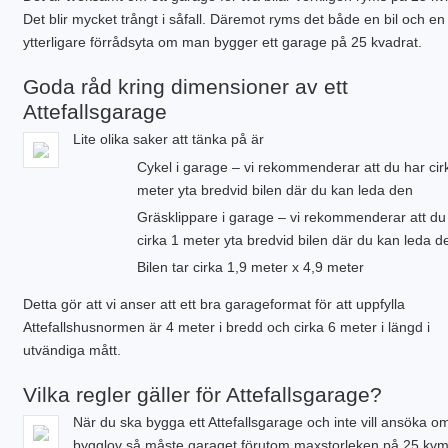
PLINTGRUND
Det blir mycket trångt i såfall. Däremot ryms det både en bil och en
TJÄLDJUP
ytterligare förrådsyta om man bygger ett garage på 25 kvadrat.
VATTENBUREN GOLVVÄRME
Goda råd kring dimensioner av ett
Attefallsgarage
Lite olika saker att tänka på är
Cykel i garage – vi rekommenderar att du har cir
meter yta bredvid bilen där du kan leda den
Gräsklippare i garage – vi rekommenderar att du
cirka 1 meter yta bredvid bilen där du kan leda d
Bilen tar cirka 1,9 meter x 4,9 meter
Detta gör att vi anser att ett bra garageformat för att uppfylla
Attefallshusnormen är 4 meter i bredd och cirka 6 meter i längd i
utvändiga mått.
Vilka regler gäller för Attefallsgarage?
När du ska bygga ett Attefallsgarage och inte vill ansöka o
bygglov så måste garaget förutom maxstorleken på 25 kv