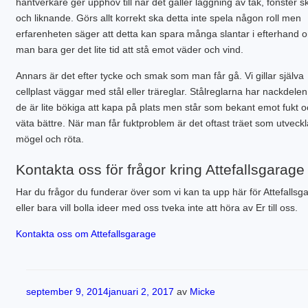
hantverkare ger upphov till när det gäller läggning av tak, fönster s
och liknande. Görs allt korrekt ska detta inte spela någon roll men
erfarenheten säger att detta kan spara många slantar i efterhand 
man bara ger det lite tid att stå emot väder och vind.
Annars är det efter tycke och smak som man får gå. Vi gillar själva
cellplast väggar med stål eller träreglar. Stålreglarna har nackdelen
de är lite bökiga att kapa på plats men står som bekant emot fukt 
väta bättre. När man får fuktproblem är det oftast träet som utveckl
mögel och röta.
Kontakta oss för frågor kring Attefallsgarage
Har du frågor du funderar över som vi kan ta upp här för Attefallsg
eller bara vill bolla ideer med oss tveka inte att höra av Er till oss.
Kontakta oss om Attefallsgarage
Publicerat
september 9, 2014
januari 2, 2017
av
Micke