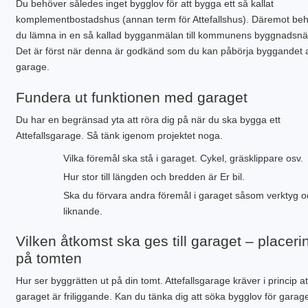
Du behöver således inget bygglov för att bygga ett så kallat
komplementbostadshus (annan term för Attefallshus). Däremot be
du lämna in en så kallad bygganmälan till kommunens byggnadsn
Det är först när denna är godkänd som du kan påbörja byggandet a
garage.
Fundera ut funktionen med garaget
Du har en begränsad yta att röra dig på när du ska bygga ett
Attefallsgarage. Så tänk igenom projektet noga.
Vilka föremål ska stå i garaget. Cykel, gräsklippare osv.
Hur stor till längden och bredden är Er bil.
Ska du förvara andra föremål i garaget såsom verktyg o
liknande.
Vilken åtkomst ska ges till garaget – placeri
på tomten
Hur ser byggrätten ut på din tomt. Attefallsgarage kräver i princip at
garaget är friliggande. Kan du tänka dig att söka bygglov för garag