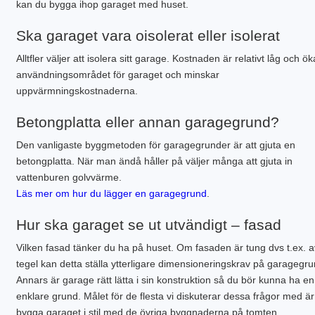
kan du bygga ihop garaget med huset.
Ska garaget vara oisolerat eller isolerat
Alltfler väljer att isolera sitt garage. Kostnaden är relativt låg och ök
användningsområdet för garaget och minskar
uppvärmningskostnaderna.
Betongplatta eller annan garagegrund?
Den vanligaste byggmetoden för garagegrunder är att gjuta en
betongplatta. När man ändå håller på väljer många att gjuta in
vattenburen golvvärme.
Läs mer om hur du lägger en garagegrund
.
Hur ska garaget se ut utvändigt – fasad
Vilken fasad tänker du ha på huset. Om fasaden är tung dvs t.ex. a
tegel kan detta ställa ytterligare dimensioneringskrav på garagegr
Annars är garage rätt lätta i sin konstruktion så du bör kunna ha en
enklare grund. Målet för de flesta vi diskuterar dessa frågor med är
bygga garaget i stil med de övriga byggnaderna på tomten.