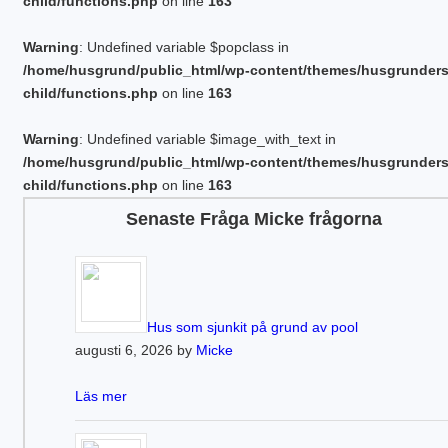
child/functions.php
on line
163
Warning
: Undefined variable $popclass in
/home/husgrund/public_html/wp-content/themes/husgrunder
child/functions.php
on line
163
Warning
: Undefined variable $image_with_text in
/home/husgrund/public_html/wp-content/themes/husgrunder
child/functions.php
on line
163
Senaste Fråga Micke frågorna
Hus som sjunkit på grund av pool
augusti 6, 2026 by
Micke
Läs mer