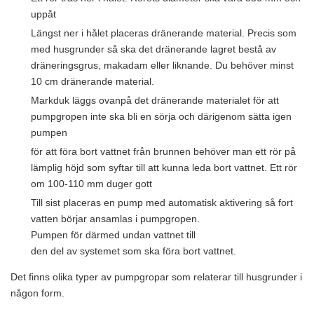
uppåt
Längst ner i hålet placeras dränerande material. Precis som
med husgrunder så ska det dränerande lagret bestå av
dräneringsgrus, makadam eller liknande. Du behöver minst
10 cm dränerande material.
Markduk läggs ovanpå det dränerande materialet för att
pumpgropen inte ska bli en sörja och därigenom sätta igen
pumpen
för att föra bort vattnet från brunnen behöver man ett rör på
lämplig höjd som syftar till att kunna leda bort vattnet. Ett rör
om 100-110 mm duger gott
Till sist placeras en pump med automatisk aktivering så fort
vatten börjar ansamlas i pumpgropen.
Pumpen för därmed undan vattnet till
den del av systemet som ska föra bort vattnet.
Det finns olika typer av pumpgropar som relaterar till husgrunder i
någon form.