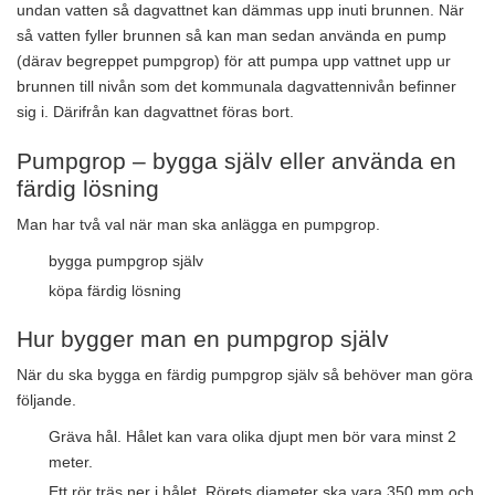
undan vatten så dagvattnet kan dämmas upp inuti brunnen. När
så vatten fyller brunnen så kan man sedan använda en pump
(därav begreppet pumpgrop) för att pumpa upp vattnet upp ur
brunnen till nivån som det kommunala dagvattennivån befinner
sig i. Därifrån kan dagvattnet föras bort.
Pumpgrop – bygga själv eller använda en
färdig lösning
Man har två val när man ska anlägga en pumpgrop.
bygga pumpgrop själv
köpa färdig lösning
Hur bygger man en pumpgrop själv
När du ska bygga en färdig pumpgrop själv så behöver man göra
följande.
Gräva hål. Hålet kan vara olika djupt men bör vara minst 2
meter.
Ett rör träs ner i hålet. Rörets diameter ska vara 350 mm och