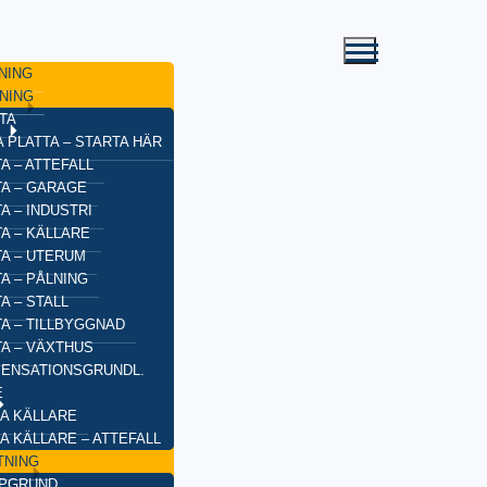
NING
NING
TA
 PLATTA – STARTA HÄR
A – ATTEFALL
TA – GARAGE
A – INDUSTRI
A – KÄLLARE
TA – UTERUM
A – PÅLNING
A – STALL
TA – TILLBYGGNAD
TA – VÄXTHUS
ENSATIONSGRUNDL.
E
A KÄLLARE
A KÄLLARE – ATTEFALL
TNING
YPGRUND