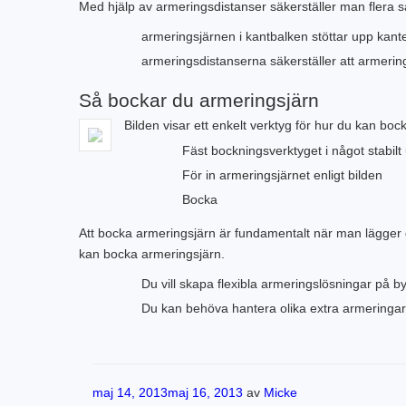
Med hjälp av armeringsdistanser säkerställer man flera s
armeringsjärnen i kantbalken stöttar upp kant
armeringsdistanserna säkerställer att armeringe
Så bockar du armeringsjärn
Bilden visar ett enkelt verktyg för hur du kan boc
Fäst bockningsverktyget i något stabilt
För in armeringsjärnet enligt bilden
Bocka
Att bocka armeringsjärn är fundamentalt när man lägger 
kan bocka armeringsjärn.
Du vill skapa flexibla armeringslösningar på by
Du kan behöva hantera olika extra armeringar s
Publicerat
maj 14, 2013
maj 16, 2013
av
Micke