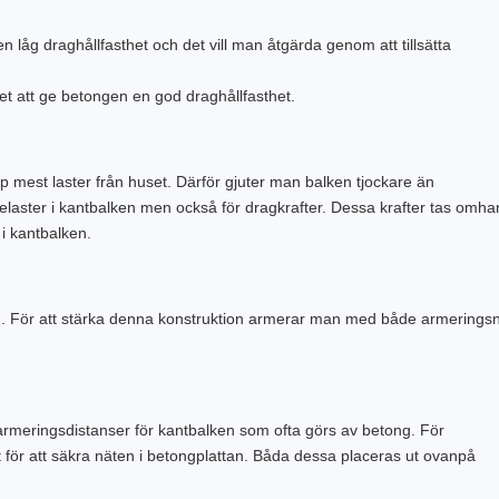
n låg draghållfasthet och det vill man åtgärda genom att tillsätta
et att ge betongen en god draghållfasthet.
p mest laster från huset. Därför gjuter man balken tjockare än
injelaster i kantbalken men också för dragkrafter. Dessa krafter tas omh
i kantbalken.
nd. För att stärka denna konstruktion armerar man med både armerings
armeringsdistanser för kantbalken som ofta görs av betong. För
för att säkra näten i betongplattan. Båda dessa placeras ut ovanpå