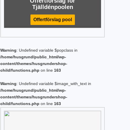
Offertförslag för
Tjälldénpoolen
Offertförslag pool
Warning
: Undefined variable $popclass in
/home/husgrund/public_html/wp-
content/themes/husgrundershop-
child/functions.php
on line
163
Warning
: Undefined variable $image_with_text in
/home/husgrund/public_html/wp-
content/themes/husgrundershop-
child/functions.php
on line
163