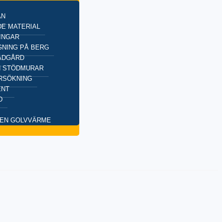
AN
E MATERIAL
INGAR
NING PÅ BERG
ÄDGÅRD
H STÖDMURAR
RSÖKNING
ENT
D
EN GOLVVÄRME