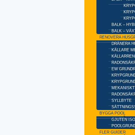
KRYP
KRYP
KRYP
BALK – HY
BALK – VÄ
RENOVERA HUSG
DRÄNERA H
KÄLLARE M
KÄLLARREN
RADONSÄKR
EW GRUND
KRYPGRUND
KRYPGRUND
MEKANISKT
RADONSÄKR
SYLLBYTE
SÄTTNINGS
BYGGA POOL
GJUTEN IS
POOLGRUN
FLER GUIDER