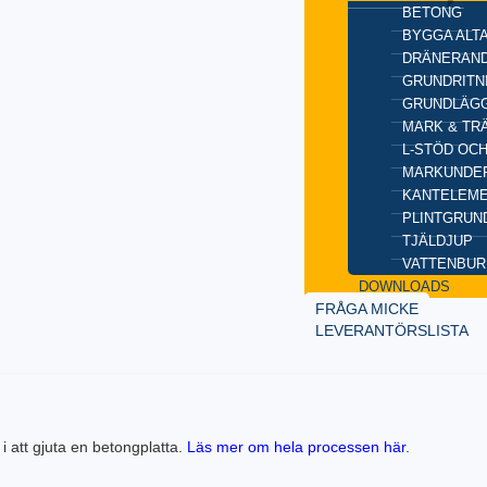
BETONG
BYGGA ALT
DRÄNERAND
GRUNDRITN
GRUNDLÄGG
MARK & TR
L-STÖD OC
MARKUNDE
KANTELEM
PLINTGRUN
TJÄLDJUP
VATTENBUR
DOWNLOADS
FRÅGA MICKE
LEVERANTÖRSLISTA
i att gjuta en betongplatta.
Läs mer om hela processen här
.