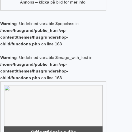
Annons – klicka på bild för mer info.
Warning
: Undefined variable $popclass in
/home/husgrund/public_html/wp-
content/themes/husgrundershop-
child/functions.php
on line
163
Warning
: Undefined variable $image_with_text in
/home/husgrund/public_html/wp-
content/themes/husgrundershop-
child/functions.php
on line
163