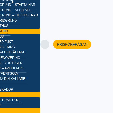
GRUND – STARTA HÄR
GRUND – ATTEFALL
GRUND – TILLBYGGNAD
BRIDGRUND
XTHUS
RUND
US
ED FUKT
PRISFÖRFRÅGAN
OVERING
A DIN KÄLLARE
RENOVERING
 – GJUT IGEN
 – AVFUKTARE
 VENTGOLV
A DIN KÄLLARE
SKADOR
OLERAD POOL
D