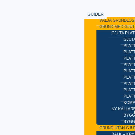
GUIDER
VÄLJA GRUNDLÖS
GRUND MED GJUT
GJUTA PLAT
GJUTA
PLATT
PLAT
PLATT
PLATT
PLAT
PLATT
PLATT
PLAT
PLAT
KOMP
NY KÄLLAR
BYGG
BYGG
GRUND UTAN GJU
BALK – KR