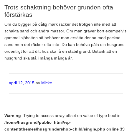
Trots schaktning behöver grunden ofta
förstärkas
Om du bygger på dålig mark räcker det troligen inte med att
schakta sand och andra massor. Om man gräver bort exempelvis
gammal sjöbotten så behöver man ersätta denna med packad
sand men det räcker ofta inte. Du kan behöva påla din husgrund
ordentligt för att ditt hus ska få en stabil grund. Betänk att en
husgrund ska stå i många många år.
Publicerat
april 12, 2015
av
Micke
Warning
: Trying to access array offset on value of type bool in
/home/husgrund/public_html/wp-
content/themes/husgrundershop-child/single.php
on line
39