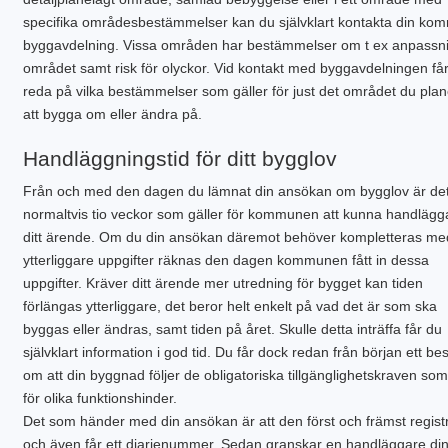
specifika områdesbestämmelser kan du självklart kontakta din ko
byggavdelning. Vissa områden har bestämmelser om t ex anpassnin
området samt risk för olyckor. Vid kontakt med byggavdelningen få
reda på vilka bestämmelser som gäller för just det området du plan
att bygga om eller ändra på.
Handläggningstid för ditt bygglov
Från och med den dagen du lämnat din ansökan om bygglov är de
normaltvis tio veckor som gäller för kommunen att kunna handlägga
ditt ärende. Om du din ansökan däremot behöver kompletteras me
ytterliggare uppgifter räknas den dagen kommunen fått in dessa
uppgifter. Kräver ditt ärende mer utredning för bygget kan tiden
förlängas ytterliggare, det beror helt enkelt på vad det är som ska
byggas eller ändras, samt tiden på året. Skulle detta inträffa får du
självklart information i god tid. Du får dock redan från början ett bes
om att din byggnad följer de obligatoriska tillgänglighetskraven som
för olika funktionshinder.
Det som händer med din ansökan är att den först och främst regist
och även får ett diarienummer. Sedan granskar en handläggare di