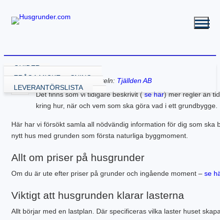
GUIDER
VÄLJA GRUNDLÖSNING
FRÅGA MICKE
Källa för delar av artikeln:
Tjällden AB
GRUND MED GJUTNING
LEVERANTÖRSLISTA
Det finns som vi tidigare beskrivit (
se här
) mer regler än ti
GJUTA PLATTA
GRUND UTAN GJUTNING
kring hur, när och vem som ska göra vad i ett grundbygge.
GJUTA PLATTA – STARTA HÄR
NY KÄLLARE
BALK – KRYPGRUND
RENOVERA HUSGRUND
PLATTA – ATTEFALL
BYGGA KÄLLARE
KRYPGRUND – STARTA HÄR
BALK – HYBRIDGRUND
DRÄNERA HUS
BYGGA POOL
Här har vi försökt samla all nödvändig information för dig som ska
PLATTA – GARAGE
BYGGA KÄLLARE – ATTEFALL
KRYPGRUND – ATTEFALL
BALK – VÄXTHUS
KÄLLARE MED FUKT
GJUTEN ISOLERAD POOL
FLER GUIDER
nytt hus med grunden som första naturliga byggmoment.
PLATTA – INDUSTRI
KRYPGRUND – TILLBYGGNAD
KÄLLARRENOVERING
POOLGRUND
BETONG
DOWNLOADS
PLATTA – KÄLLARE
RADONSÄKRA DIN KÄLLARE
BYGGA ALTAN
Allt om priser på husgrunder
PLATTA – UTERUM
EW GRUNDRENOVERING
DRÄNERANDE MATERIAL
PLATTA – PÅLNING
KRYPGRUND – GJUT IGEN
GRUNDRITNINGAR
Om du är ute efter priser på grunder och ingående moment –
se h
PLATTA – STALL
KRYPGRUND – AVFUKTARE
GRUNDLÄGGNING PÅ BERG
PLATTA – TILLBYGGNAD
MEKANISKT VENTGOLV
MARK & TRÄDGÅRD
Viktigt att husgrunden klarar lasterna
PLATTA – VÄXTHUS
RADONSÄKRA DIN KÄLLARE
L-STÖD OCH STÖDMURAR
KOMPENSATIONSGRUNDL.
SYLLBYTE
MARKUNDERSÖKNING
Allt börjar med en lastplan. Där specificeras vilka laster huset skapa
SÄTTNINGSSKADOR
KANTELEMENT