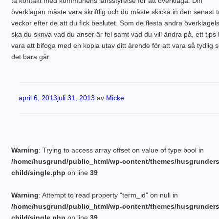
ta kontakt med kommunens länsstyrelse för att överklaga. Din
överklagan måste vara skriftlig och du måste skicka in den senast t
veckor efter de att du fick beslutet. Som de flesta andra överklagel
ska du skriva vad du anser är fel samt vad du vill ändra på, ett tips
vara att bifoga med en kopia utav ditt ärende för att vara så tydlig
det bara går.
Publicerat
april 6, 2013
juli 31, 2013
av
Micke
Warning
: Trying to access array offset on value of type bool in
/home/husgrund/public_html/wp-content/themes/husgrunder
child/single.php
on line
39
Warning
: Attempt to read property "term_id" on null in
/home/husgrund/public_html/wp-content/themes/husgrunder
child/single.php
on line
39