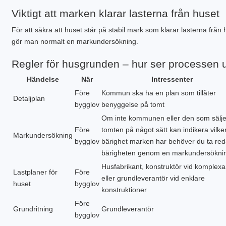
PLINTGRUND
Viktigt att marken klarar lasterna från huset
TJÄLDJUP
VATTENBUREN GOLVVÄRME
För att säkra att huset står på stabil mark som klarar lasterna från 
gör man normalt en markundersökning.
Regler för husgrunden – hur ser processen 
Händelse
När
Intressenter
Före
Kommun ska ha en plan som tillåter
Detaljplan
bygglov
benyggelse på tomt
Om inte kommunen eller den som sälje
Före
tomten på något sätt kan indikera vilke
Markundersökning
bygglov
bärighet marken har behöver du ta re
bärigheten genom en markundersökni
Husfabrikant, konstruktör vid komplexa
Lastplaner för
Före
eller grundleverantör vid enklare
huset
bygglov
konstruktioner
Före
Grundritning
Grundleverantör
bygglov