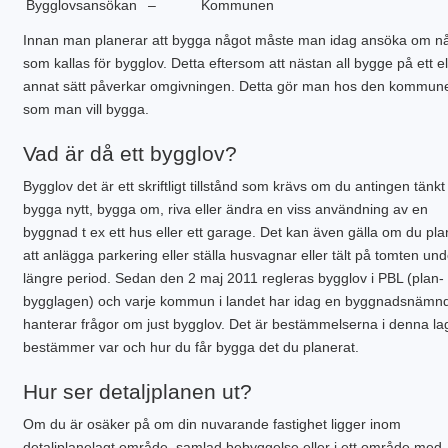
Bygglovsansökan
–
Kommunen
Innan man planerar att bygga något måste man idag ansöka om n
som kallas för bygglov. Detta eftersom att nästan all bygge på ett el
annat sätt påverkar omgivningen. Detta gör man hos den kommun
som man vill bygga.
Vad är då ett bygglov?
Bygglov det är ett skriftligt tillstånd som krävs om du antingen tänkt
bygga nytt, bygga om, riva eller ändra en viss användning av en
byggnad t ex ett hus eller ett garage. Det kan även gälla om du pla
att anlägga parkering eller ställa husvagnar eller tält på tomten un
längre period. Sedan den 2 maj 2011 regleras bygglov i PBL (plan-
bygglagen) och varje kommun i landet har idag en byggnadsnämn
hanterar frågor om just bygglov. Det är bestämmelserna i denna l
bestämmer var och hur du får bygga det du planerat.
Hur ser detaljplanen ut?
Om du är osäker på om din nuvarande fastighet ligger inom
detaljplanelagt område, samlad bebyggelse eller i ett område med