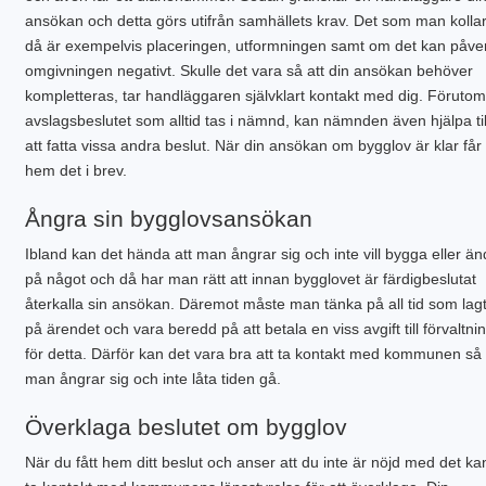
ansökan och detta görs utifrån samhällets krav. Det som man kolla
då är exempelvis placeringen, utformningen samt om det kan påve
omgivningen negativt. Skulle det vara så att din ansökan behöver
kompletteras, tar handläggaren självklart kontakt med dig. Förutom
avslagsbeslutet som alltid tas i nämnd, kan nämnden även hjälpa ti
att fatta vissa andra beslut. När din ansökan om bygglov är klar får
hem det i brev.
Ångra sin bygglovsansökan
Ibland kan det hända att man ångrar sig och inte vill bygga eller än
på något och då har man rätt att innan bygglovet är färdigbeslutat
återkalla sin ansökan. Däremot måste man tänka på all tid som lag
på ärendet och vara beredd på att betala en viss avgift till förvaltni
för detta. Därför kan det vara bra att ta kontakt med kommunen så 
man ångrar sig och inte låta tiden gå.
Överklaga beslutet om bygglov
När du fått hem ditt beslut och anser att du inte är nöjd med det ka