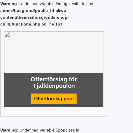
Warning
: Undefined variable $image_with_text in
/home/husgrund/public_html/wp-
content/themes/husgrundershop-
child/functions.php
on line
163
Offertförslag för
Tjälldénpoolen
Offertförslag pool
Warning
: Undefined variable $popclass in