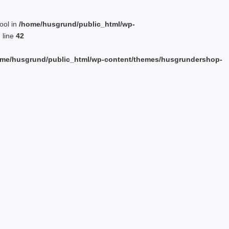
bool in
/home/husgrund/public_html/wp-
 line
42
me/husgrund/public_html/wp-content/themes/husgrundershop-