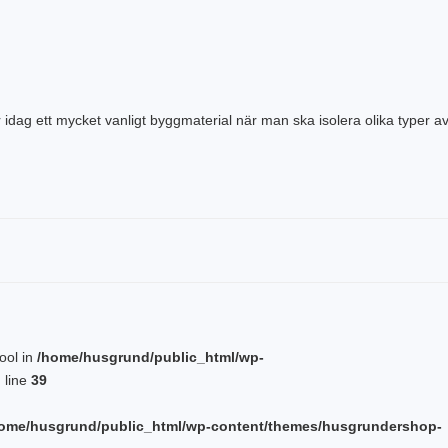
är idag ett mycket vanligt byggmaterial när man ska isolera olika typer a
bool in
/home/husgrund/public_html/wp-
 line
39
ome/husgrund/public_html/wp-content/themes/husgrundershop-