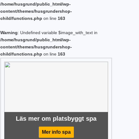
/home/husgrund/public_html/wp-
content/themes/husgrundershop-
child/functions.php
on line
163
Warning
: Undefined variable $image_with_text in
/home/husgrund/public_html/wp-
content/themes/husgrundershop-
child/functions.php
on line
163
Läs mer om platsbyggt spa
Mer info spa