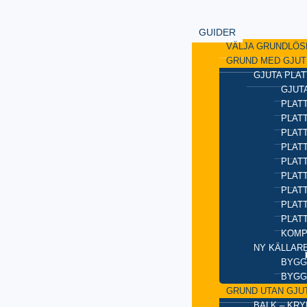
GUIDER
VÄLJA GRUNDLÖS
GRUND MED GJUT
GJUTA PLAT
GJUTA
PLATT
PLAT
PLATT
PLATT
PLAT
PLATT
PLATT
PLAT
PLAT
KOMP
NY KÄLLAR
BYGG
BYGG
GRUND UTAN GJU
BALK – KR