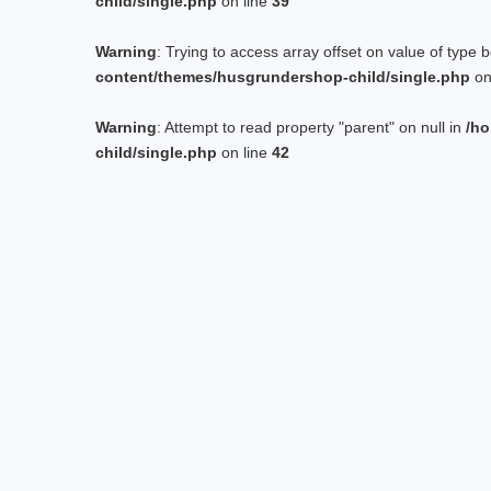
child/single.php
on line
39
Warning
: Trying to access array offset on value of type 
content/themes/husgrundershop-child/single.php
on
Warning
: Attempt to read property "parent" on null in
/ho
child/single.php
on line
42