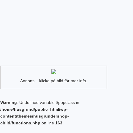
Annons – klicka på bild för mer info.
Warning
: Undefined variable $popclass in
/home/husgrund/public_html/wp-
content/themes/husgrundershop-
child/functions.php
on line
163