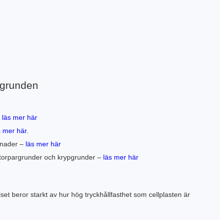
usgrunden
–
läs mer här
s mer här
.
ggnader –
läs mer här
 i torpargrunder och krypgrunder –
läs mer här
t beror starkt av hur hög tryckhållfasthet som cellplasten är