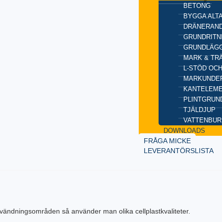
BETONG
BYGGA ALT
DRÄNERAND
GRUNDRITN
GRUNDLÄGG
MARK & TR
L-STÖD OC
MARKUNDE
KANTELEM
PLINTGRUN
TJÄLDJUP
VATTENBUR
DOWNLOADS
FRÅGA MICKE
LEVERANTÖRSLISTA
användningsområden så använder man olika cellplastkvaliteter.