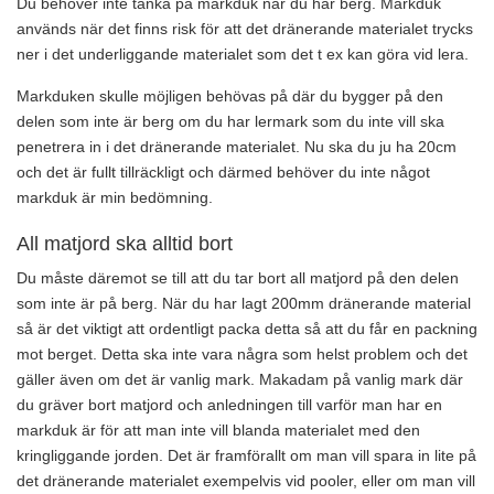
Du behöver inte tänka på markduk när du har berg. Markduk
används när det finns risk för att det dränerande materialet trycks
ner i det underliggande materialet som det t ex kan göra vid lera.
Markduken skulle möjligen behövas på där du bygger på den
delen som inte är berg om du har lermark som du inte vill ska
penetrera in i det dränerande materialet. Nu ska du ju ha 20cm
och det är fullt tillräckligt och därmed behöver du inte något
markduk är min bedömning.
All matjord ska alltid bort
Du måste däremot se till att du tar bort all matjord på den delen
som inte är på berg. När du har lagt 200mm dränerande material
så är det viktigt att ordentligt packa detta så att du får en packning
mot berget. Detta ska inte vara några som helst problem och det
gäller även om det är vanlig mark. Makadam på vanlig mark där
du gräver bort matjord och anledningen till varför man har en
markduk är för att man inte vill blanda materialet med den
kringliggande jorden. Det är framförallt om man vill spara in lite på
det dränerande materialet exempelvis vid pooler, eller om man vill