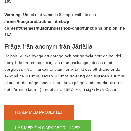
163
Warning
: Undefined variable $image_with_text in
/home/husgrund/public_html/wp-
content/themes/husgrundershop-child/functions.php
on line
163
Fråga från anonym från Järfälla
Hejsan! Vi ska bygga ett garage och har spräckt bort en hel del
berg. I de gropar som blir, ska man packa igen dessa med
bergkross? När marken är plan har vi tänkt oss ett dränerande
skikt på ca 200mm, sedan 200mm isolering och slutligen 100mm
platta. är det något speciellt att tänka på gällande markduk eller
det bärande lagret (berget är väl tillräckligt i sig?) Mvh Oscar
HJÄLP MED PROJEKTET
LÄS MER OM GARAGEGRUNDER