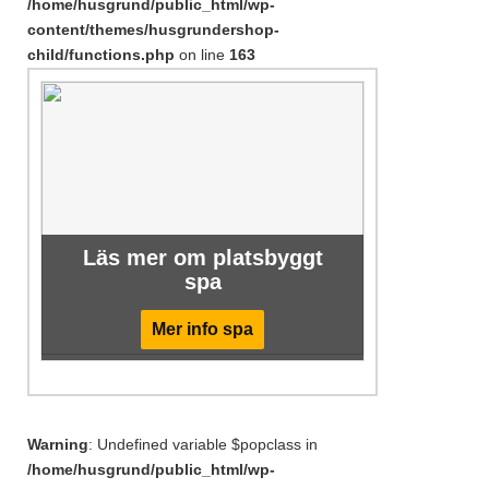
/home/husgrund/public_html/wp-
content/themes/husgrundershop-
child/functions.php
on line
163
Läs mer om platsbyggt
spa
Mer info spa
Warning
: Undefined variable $popclass in
/home/husgrund/public_html/wp-