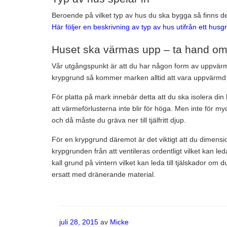
Beroende på vilket typ av hus du ska bygga så finns d
Här följer en beskrivning av typ av hus utifrån ett hus
Huset ska värmas upp – ta hand om
Vår utgångspunkt är att du har någon form av uppvärm
krypgrund så kommer marken alltid att vara uppvärmd
För platta på mark innebär detta att du ska isolera din
att värmeförlusterna inte blir för höga. Men inte för myc
och då måste du gräva ner till tjälfritt djup.
För en krypgrund däremot är det viktigt att du dimension
krypgrunden från att ventileras ordentligt vilket kan le
kall grund på vintern vilket kan leda till tjälskador om du 
ersatt med dränerande material.
Publicerat
juli 28, 2015
av
Micke