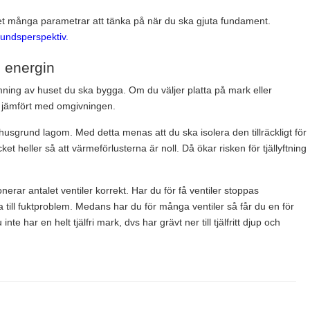
et många parametrar att tänka på när du ska gjuta fundament.
grundsperspektiv.
 energin
ning av huset du ska bygga. Om du väljer platta på mark eller
 jämfört med omgivningen.
 husgrund lagom. Med detta menas att du ska isolera den tillräckligt för
ket heller så att värmeförlusterna är noll. Då ökar risken för tjällyftning
erar antalet ventiler korrekt. Har du för få ventiler stoppas
da till fuktproblem. Medans har du för många ventiler så får du en för
inte har en helt tjälfri mark, dvs har grävt ner till tjälfritt djup och