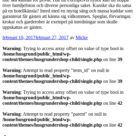
över familjefoton och diverse personliga saker. Kanske ska du satsa
på en hotellkänsla? Inred med en mysig säng och massa kuddar som
garanterat får gästen att känna sig välkommen. Speglar, förvaringar,
krokar och garderober är exempel på inredningar som skulle
uppskattas av gästen.
Publicerat
februari 10, 2017
februari 27, 2017
av
Micke
Warning
: Trying to access array offset on value of type bool in
/home/husgrund/public_html/wp-
content/themes/husgrundershop-child/single.php
on line
39
Warning
: Attempt to read property "term_id" on null in
/home/husgrund/public_html/wp-
content/themes/husgrundershop-child/single.php
on line
39
Warning
: Trying to access array offset on value of type bool in
/home/husgrund/public_html/wp-
content/themes/husgrundershop-child/single.php
on line
42
Warning
: Attempt to read property "parent" on null in
/home/husgrund/public_html/wp-
content/themes/husgrundershop-child/single.php
on line
42