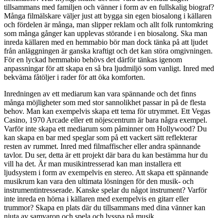
tillsammans med familjen och vänner i form av en fullskalig biograf?
Många filmälskare väljer just att bygga sin egen biosalong i källaren
och fördelen är många, man slipper reklam och allt folk runtomkring
som många gånger kan upplevas störande i en biosalong. Ska man
inreda källaren med en hemmabio bör man dock tänka på att ljudet
från anläggningen är ganska kraftigt och det kan störa omgivningen.
För en lyckad hemmabio behövs det därför tänkas igenom
anpassningar för att skapa en så bra ljudmiljö som vanligt. Inred med
bekväma fåtöljer i rader för att öka komforten.
Inredningen av ett mediarum kan vara spännande och det finns
många möjligheter som med stor sannolikhet passar in på de flesta
behov. Man kan exempelvis skapa ett tema för utrymmet. Ett Vegas
Casino, 1970 Arcade eller ett nöjescentrum är bara några exempel.
Varför inte skapa ett mediarum som påminner om Hollywood? Du
kan skapa en bar med speglar som på ett vackert sätt reflekterar
resten av rummet. Inred med filmaffischer eller andra spännande
tavlor. Du ser, detta är ett projekt där bara du kan bestämma hur du
vill ha det. Är man musikintresserad kan man installera ett
ljudsystem i form av exempelvis en stereo. Att skapa ett spännande
musikrum kan vara den ultimata lösningen för den musik- och
instrumentintresserade. Kanske spelar du något instrument? Varför
inte inreda en hörna i källaren med exempelvis en gitarr eller
trummor? Skapa en plats där du tillsammans med dina vänner kan
njuta av samvaron och spela och lyssna på musik.