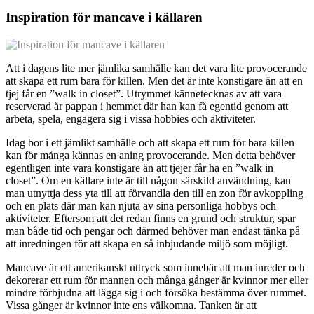
Inspiration för mancave i källaren
Att i dagens lite mer jämlika samhälle kan det vara lite provocerande
att skapa ett rum bara för killen. Men det är inte konstigare än att en
tjej får en ”walk in closet”. Utrymmet kännetecknas av att vara
reserverad år pappan i hemmet där han kan få egentid genom att
arbeta, spela, engagera sig i vissa hobbies och aktiviteter.
Idag bor i ett jämlikt samhälle och att skapa ett rum för bara killen
kan för många kännas en aning provocerande. Men detta behöver
egentligen inte vara konstigare än att tjejer får ha en ”walk in
closet”. Om en källare inte är till någon särskild användning, kan
man utnyttja dess yta till att förvandla den till en zon för avkoppling
och en plats där man kan njuta av sina personliga hobbys och
aktiviteter. Eftersom att det redan finns en grund och struktur, spar
man både tid och pengar och därmed behöver man endast tänka på
att inredningen för att skapa en så inbjudande miljö som möjligt.
Mancave är ett amerikanskt uttryck som innebär att man inreder och
dekorerar ett rum för mannen och många gånger är kvinnor mer eller
mindre förbjudna att lägga sig i och försöka bestämma över rummet.
Vissa gånger är kvinnor inte ens välkomna. Tanken är att