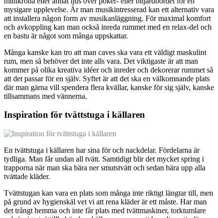
minikrona eller annat ljus över poker- eller biljardbordet för en
mysigare upplevelse. Är man musikintresserad kan ett alternativ vara
att installera någon form av musikanläggning. För maximal komfort
och avkoppling kan man också inreda rummet med en relax-del och
en bastu är något som många uppskattar.
Många kanske kan tro att man caves ska vara ett väldigt maskulint
rum, men så behöver det inte alls vara. Det viktigaste är att man
kommer på olika kreativa idéer och inreder och dekorerar rummet så
att det passar för en själv. Syftet är att det ska en välkomnande plats
där man gärna vill spendera flera kvällar, kanske för sig själv, kanske
tillsammans med vännerna.
Inspiration för tvättstuga i källaren
En tvättstuga i källaren har sina för och nackdelar. Fördelarna är
tydliga. Man får undan all tvätt. Samtidigt blir det mycket spring i
trapporna när man ska bära ner smutstvätt och sedan bära upp alla
tvättade kläder.
Tvättstugan kan vara en plats som många inte riktigt längtar till, men
på grund av hygienskäl vet vi att rena kläder är ett måste. Har man
det trångt hemma och inte får plats med tvättmaskiner, torktumlare