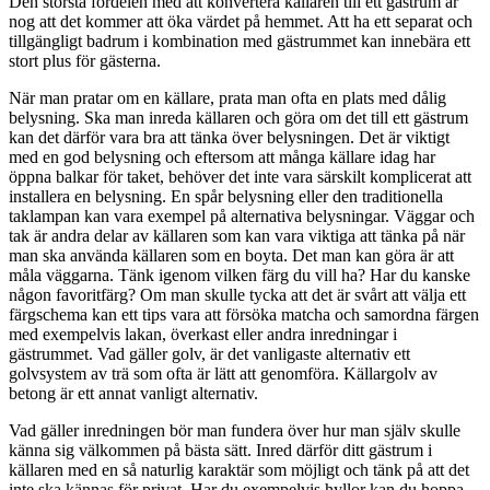
Den största fördelen med att konvertera källaren till ett gästrum är
nog att det kommer att öka värdet på hemmet. Att ha ett separat och
tillgängligt badrum i kombination med gästrummet kan innebära ett
stort plus för gästerna.
När man pratar om en källare, prata man ofta en plats med dålig
belysning. Ska man inreda källaren och göra om det till ett gästrum
kan det därför vara bra att tänka över belysningen. Det är viktigt
med en god belysning och eftersom att många källare idag har
öppna balkar för taket, behöver det inte vara särskilt komplicerat att
installera en belysning. En spår belysning eller den traditionella
taklampan kan vara exempel på alternativa belysningar. Väggar och
tak är andra delar av källaren som kan vara viktiga att tänka på när
man ska använda källaren som en boyta. Det man kan göra är att
måla väggarna. Tänk igenom vilken färg du vill ha? Har du kanske
någon favoritfärg? Om man skulle tycka att det är svårt att välja ett
färgschema kan ett tips vara att försöka matcha och samordna färgen
med exempelvis lakan, överkast eller andra inredningar i
gästrummet. Vad gäller golv, är det vanligaste alternativ ett
golvsystem av trä som ofta är lätt att genomföra. Källargolv av
betong är ett annat vanligt alternativ.
Vad gäller inredningen bör man fundera över hur man själv skulle
känna sig välkommen på bästa sätt. Inred därför ditt gästrum i
källaren med en så naturlig karaktär som möjligt och tänk på att det
inte ska kännas för privat. Har du exempelvis hyllor kan du hoppa