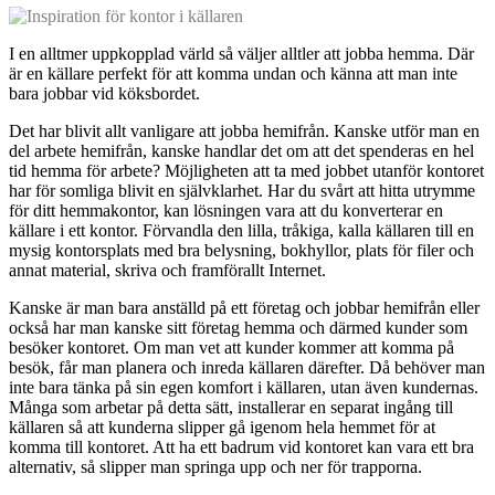
I en alltmer uppkopplad värld så väljer alltler att jobba hemma. Där
är en källare perfekt för att komma undan och känna att man inte
bara jobbar vid köksbordet.
Det har blivit allt vanligare att jobba hemifrån. Kanske utför man en
del arbete hemifrån, kanske handlar det om att det spenderas en hel
tid hemma för arbete? Möjligheten att ta med jobbet utanför kontoret
har för somliga blivit en självklarhet. Har du svårt att hitta utrymme
för ditt hemmakontor, kan lösningen vara att du konverterar en
källare i ett kontor. Förvandla den lilla, tråkiga, kalla källaren till en
mysig kontorsplats med bra belysning, bokhyllor, plats för filer och
annat material, skriva och framförallt Internet.
Kanske är man bara anställd på ett företag och jobbar hemifrån eller
också har man kanske sitt företag hemma och därmed kunder som
besöker kontoret. Om man vet att kunder kommer att komma på
besök, får man planera och inreda källaren därefter. Då behöver man
inte bara tänka på sin egen komfort i källaren, utan även kundernas.
Många som arbetar på detta sätt, installerar en separat ingång till
källaren så att kunderna slipper gå igenom hela hemmet för at
komma till kontoret. Att ha ett badrum vid kontoret kan vara ett bra
alternativ, så slipper man springa upp och ner för trapporna.