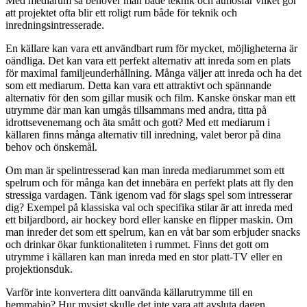
Med mediarum så behöver man både teknik och atmosfär vilket gör
att projektet ofta blir ett roligt rum både för teknik och
inredningsintresserade.
En källare kan vara ett användbart rum för mycket, möjligheterna är
oändliga. Det kan vara ett perfekt alternativ att inreda som en plats
för maximal familjeunderhållning. Många väljer att inreda och ha det
som ett mediarum. Detta kan vara ett attraktivt och spännande
alternativ för den som gillar musik och film. Kanske önskar man ett
utrymme där man kan umgås tillsammans med andra, titta på
idrottsevenemang och äta smått och gott? Med ett mediarum i
källaren finns många alternativ till inredning, valet beror på dina
behov och önskemål.
Om man är spelintresserad kan man inreda mediarummet som ett
spelrum och för många kan det innebära en perfekt plats att fly den
stressiga vardagen. Tänk igenom vad för slags spel som intresserar
dig? Exempel på klassiska val och specifika stilar är att inreda med
ett biljardbord, air hockey bord eller kanske en flipper maskin. Om
man inreder det som ett spelrum, kan en våt bar som erbjuder snacks
och drinkar ökar funktionaliteten i rummet. Finns det gott om
utrymme i källaren kan man inreda med en stor platt-TV eller en
projektionsduk.
Varför inte konvertera ditt oanvända källarutrymme till en
hemmabio? Hur mysigt skulle det inte vara att avsluta dagen