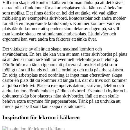
Vill man skapa ett kontor i källaren bör man tänka på att det kräver
en rad olika funktioner för att arbetsplatsen ska kännas så bekväm
som möjligt. Det finns därför en hel del att tänka vid vad gäller
möblering av exempelvis skrivbord, kontorsstolar och andra möbler
för att få en inspirerande kontorsmiljö. Kommer kontoret vara en
plats där du kommer att spendera stora delar av dagen på, så vill
man kanske skapa en stimulerande arbetsplats. Ljudnivåer och
ergonomi kan vara andra bra faktorer att tänka över.
Det viktigaste av allt är att skapa maximal komfort och
användbarhet. En bra ide kan vara att man sätter skrivbordet på plats
så att den är inom räckhåll för eventuell telefonlinje och eluttag.
Därför bör man tänka igenom att placera så mycket objekt som
möjligt nära till hands och att ha ordning och reda på arbetsplatsen.
En rörig arbetsplats med oordning är inget man eftersträvar, skapa
därför en plats dit du kommer att längta till, där du trivs och kommer
att jobba effektivt. Placera exempelvis datorn, skrivare, telefon och
andra kontors förnödenheter på ditt skrivbord. Eventuella hyllor och
dokumentskåp bör placeras nära skrivbordet, ifall att man skulle
behöva extra utrymme för pappersarbete. Tänk på att undvika att
inreda på ett sätt som kan skapa distraktioner.
Inspiration för lekrum i källaren