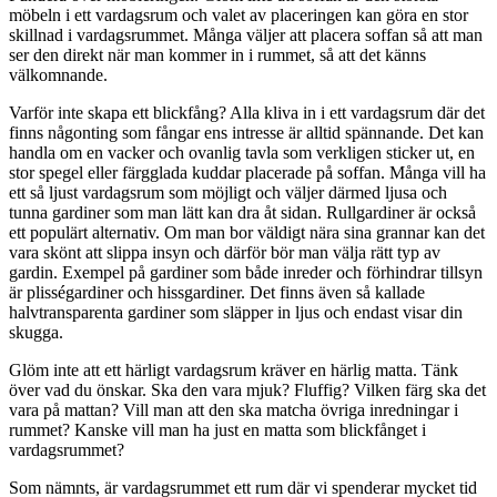
möbeln i ett vardagsrum och valet av placeringen kan göra en stor
skillnad i vardagsrummet. Många väljer att placera soffan så att man
ser den direkt när man kommer in i rummet, så att det känns
välkomnande.
Varför inte skapa ett blickfång? Alla kliva in i ett vardagsrum där det
finns någonting som fångar ens intresse är alltid spännande. Det kan
handla om en vacker och ovanlig tavla som verkligen sticker ut, en
stor spegel eller färgglada kuddar placerade på soffan. Många vill ha
ett så ljust vardagsrum som möjligt och väljer därmed ljusa och
tunna gardiner som man lätt kan dra åt sidan. Rullgardiner är också
ett populärt alternativ. Om man bor väldigt nära sina grannar kan det
vara skönt att slippa insyn och därför bör man välja rätt typ av
gardin. Exempel på gardiner som både inreder och förhindrar tillsyn
är plisségardiner och hissgardiner. Det finns även så kallade
halvtransparenta gardiner som släpper in ljus och endast visar din
skugga.
Glöm inte att ett härligt vardagsrum kräver en härlig matta. Tänk
över vad du önskar. Ska den vara mjuk? Fluffig? Vilken färg ska det
vara på mattan? Vill man att den ska matcha övriga inredningar i
rummet? Kanske vill man ha just en matta som blickfånget i
vardagsrummet?
Som nämnts, är vardagsrummet ett rum där vi spenderar mycket tid