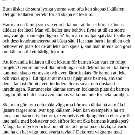
Barn älskar de stora lyxiga ytorna som ofta kan skapas i källaren.
Det gör källaren perfekt för att skapa ett lekrum.
Har man en familj som växer och känner att huset börjar kännas
alldeles för litet? Man vill heller inte behöva flytta ut till ett större
hus, vad gör man egentligen då? Jo, man utnyttjar självklart källaren
och dess kvadratmeteryta på bästa sätt. Har man barn i familjen och
behöver en plats för de att leka och spela i, kan man inreda och göra
om källaren till ett härligt lekrum.
Att förvandla källaren till ett lekrum för barnen kan vara ett roligt
projekt. Genom fantasifulla inredningar och dekorationer i källaren
kan man skapa en mysig och även lärorik plats för barnen att leka
och växa upp i. Ett tips är att man tar hjälp utav barnen, använd
deras fantasi för att även inkludera deras smak och önskan i
inredningen. Rummet ska kännas som en lockande plats dit barnen
längtar till och det ska även kännas välkomnande för hela familjen.
Ska man göra om och måla väggarna bör man tänka på att måla i
ljusare färger som livar upp källaren. Man kan exempelvis ha ett
tema som barnen tycker om, exempelvis ett djungeltema eller varför
inte måla med bokstäver och siffror för att öka barnens kunskaper?
Många barn tycker också om att rita och göra på en tavla, så varför
inte ha en hel vägg med svarta tavlan? Dekorera väggarna med