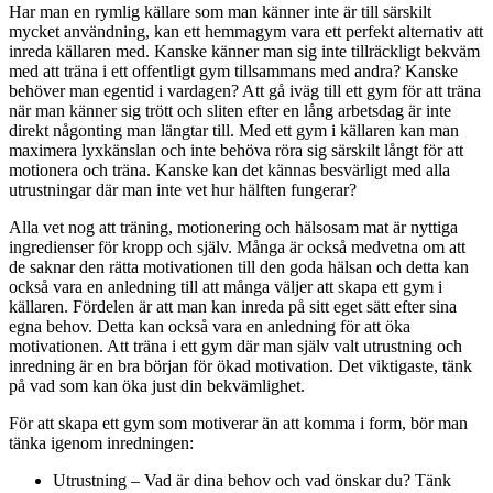
Har man en rymlig källare som man känner inte är till särskilt
mycket användning, kan ett hemmagym vara ett perfekt alternativ att
inreda källaren med. Kanske känner man sig inte tillräckligt bekväm
med att träna i ett offentligt gym tillsammans med andra? Kanske
behöver man egentid i vardagen? Att gå iväg till ett gym för att träna
när man känner sig trött och sliten efter en lång arbetsdag är inte
direkt någonting man längtar till. Med ett gym i källaren kan man
maximera lyxkänslan och inte behöva röra sig särskilt långt för att
motionera och träna. Kanske kan det kännas besvärligt med alla
utrustningar där man inte vet hur hälften fungerar?
Alla vet nog att träning, motionering och hälsosam mat är nyttiga
ingredienser för kropp och själv. Många är också medvetna om att
de saknar den rätta motivationen till den goda hälsan och detta kan
också vara en anledning till att många väljer att skapa ett gym i
källaren. Fördelen är att man kan inreda på sitt eget sätt efter sina
egna behov. Detta kan också vara en anledning för att öka
motivationen. Att träna i ett gym där man själv valt utrustning och
inredning är en bra början för ökad motivation. Det viktigaste, tänk
på vad som kan öka just din bekvämlighet.
För att skapa ett gym som motiverar än att komma i form, bör man
tänka igenom inredningen:
Utrustning – Vad är dina behov och vad önskar du? Tänk