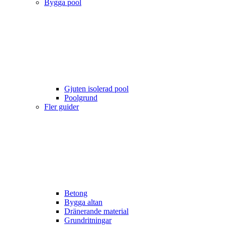
Bygga pool
Gjuten isolerad pool
Poolgrund
Fler guider
Betong
Bygga altan
Dränerande material
Grundritningar