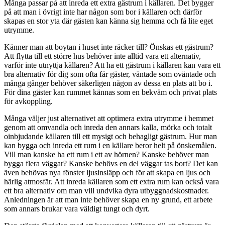
Många passar på att inreda ett extra gästrum i källaren. Det bygger
på att man i övrigt inte har någon som bor i källaren och därför
skapas en stor yta där gästen kan känna sig hemma och få lite eget
utrymme.
Känner man att boytan i huset inte räcker till? Önskas ett gästrum?
Att flytta till ett större hus behöver inte alltid vara ett alternativ,
varför inte utnyttja källaren? Att ha ett gästrum i källaren kan vara ett
bra alternativ för dig som ofta får gäster, väntade som oväntade och
många gånger behöver säkerligen någon av dessa en plats att bo i.
För dina gäster kan rummet kännas som en bekväm och privat plats
för avkoppling.
Många väljer just alternativet att optimera extra utrymme i hemmet
genom att omvandla och inreda den annars kalla, mörka och totalt
oinbjudande källaren till ett mysigt och behagligt gästrum. Hur man
kan bygga och inreda ett rum i en källare beror helt på önskemålen.
Vill man kanske ha ett rum i ett av hörnen? Kanske behöver man
bygga flera väggar? Kanske behövs en del väggar tas bort? Det kan
även behövas nya fönster ljusinsläpp och för att skapa en ljus och
härlig atmosfär. Att inreda källaren som ett extra rum kan också vara
ett bra alternativ om man vill undvika dyra utbyggnadskostnader.
Anledningen är att man inte behöver skapa en ny grund, ett arbete
som annars brukar vara väldigt tungt och dyrt.