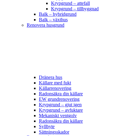
Krypgrund – attefall
Krypgrund – tillbyggnad
Balk – hybridgrund
Balk – växthus
Renovera husgrund
Dränera hus
Källare med fukt
Källarrenovering
Radonsäkra din källare
EW grundrenovering
Krypgrund – gjut igen
Krypgrund – avfuktare
Mekaniskt ventgolv
Radonsäkra din källare
Syllbyte
Sättningsskador