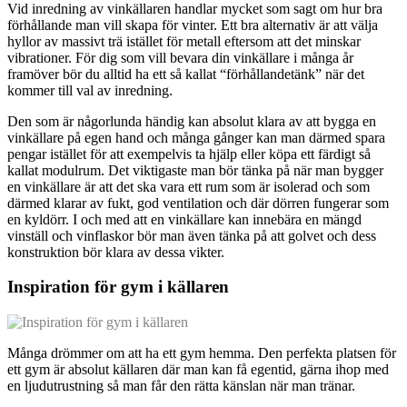
Vid inredning av vinkällaren handlar mycket som sagt om hur bra
förhållande man vill skapa för vinter. Ett bra alternativ är att välja
hyllor av massivt trä istället för metall eftersom att det minskar
vibrationer. För dig som vill bevara din vinkällare i många år
framöver bör du alltid ha ett så kallat “förhållandetänk” när det
kommer till val av inredning.
Den som är någorlunda händig kan absolut klara av att bygga en
vinkällare på egen hand och många gånger kan man därmed spara
pengar istället för att exempelvis ta hjälp eller köpa ett färdigt så
kallat modulrum. Det viktigaste man bör tänka på när man bygger
en vinkällare är att det ska vara ett rum som är isolerad och som
därmed klarar av fukt, god ventilation och där dörren fungerar som
en kyldörr. I och med att en vinkällare kan innebära en mängd
vinställ och vinflaskor bör man även tänka på att golvet och dess
konstruktion bör klara av dessa vikter.
Inspiration för gym i källaren
Många drömmer om att ha ett gym hemma. Den perfekta platsen för
ett gym är absolut källaren där man kan få egentid, gärna ihop med
en ljudutrustning så man får den rätta känslan när man tränar.