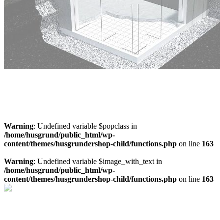
Offertförslag för Tjälldénpoolen
Ladda hem en offert på en Tjälldenpool direkt i webbläsaren
Offertförslag pool
Warning
: Undefined variable $popclass in
/home/husgrund/public_html/wp-
content/themes/husgrundershop-child/functions.php
on line
163
Warning
: Undefined variable $image_with_text in
/home/husgrund/public_html/wp-
content/themes/husgrundershop-child/functions.php
on line
163
Läs mer om platsbyggt spa
Läs mer om spa och ta in pris på materialpaket för platsbyggt spa