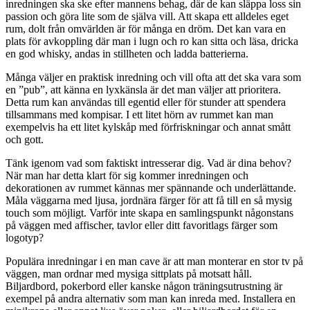
inredningen ska ske efter mannens behag, där de kan släppa loss sin
passion och göra lite som de själva vill. Att skapa ett alldeles eget
rum, dolt från omvärlden är för många en dröm. Det kan vara en
plats för avkoppling där man i lugn och ro kan sitta och läsa, dricka
en god whisky, andas in stillheten och ladda batterierna.
Många väljer en praktisk inredning och vill ofta att det ska vara som
en ”pub”, att känna en lyxkänsla är det man väljer att prioritera.
Detta rum kan användas till egentid eller för stunder att spendera
tillsammans med kompisar. I ett litet hörn av rummet kan man
exempelvis ha ett litet kylskåp med förfriskningar och annat smått
och gott.
Tänk igenom vad som faktiskt intresserar dig. Vad är dina behov?
När man har detta klart för sig kommer inredningen och
dekorationen av rummet kännas mer spännande och underlättande.
Måla väggarna med ljusa, jordnära färger för att få till en så mysig
touch som möjligt. Varför inte skapa en samlingspunkt någonstans
på väggen med affischer, tavlor eller ditt favoritlags färger som
logotyp?
Populära inredningar i en man cave är att man monterar en stor tv på
väggen, man ordnar med mysiga sittplats på motsatt håll.
Biljardbord, pokerbord eller kanske någon träningsutrustning är
exempel på andra alternativ som man kan inreda med. Installera en