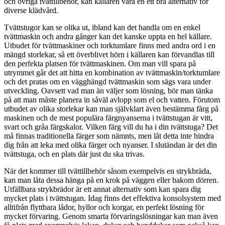
och övriga tvättillbehör, kan källaren vara en ett bra alternativ för
diverse klädvård.
Tvättstugor kan se olika ut, ibland kan det handla om en enkel
tvättmaskin och andra gånger kan det kanske uppta en hel källare.
Utbudet för tvättmaskiner och torktumlare finns med andra ord i en
mängd storlekar, så ett överblivet hörn i källaren kan förvandlas till
den perfekta platsen för tvättmaskinen. Om man vill spara på
utrymmet går det att hitta en kombination av tvättmaskin/torktumlare
och det pratas om en vägghängd tvättmaskin som sägs vara under
utveckling. Oavsett vad man än väljer som lösning, bör man tänka
på att man måste planera in såväl avlopp som el och vatten. Förutom
utbudet av olika storlekar kan man självklart även bestämma färg på
maskinen och de mest populära färgnyanserna i tvättstugan är vitt,
svart och gråa färgskalor. Vilken färg vill du ha i din tvättstuga? Det
må finnas traditionella färger som nämnts, men låt detta inte hindra
dig från att leka med olika färger och nyanser. I slutändan är det din
tvättstuga, och en plats där just du ska trivas.
När det kommer till tvättillbehör såsom exempelvis en strykbräda,
kan man låta dessa hänga på en krok på väggen eller bakom dörren.
Utfällbara strykbrädor är ett annat alternativ som kan spara dig
mycket plats i tvättstugan. Idag finns det effektiva konsolsystem med
alltifrån flyttbara lådor, hyllor och korgar, en perfekt lösning för
mycket förvaring. Genom smarta förvaringslösningar kan man även