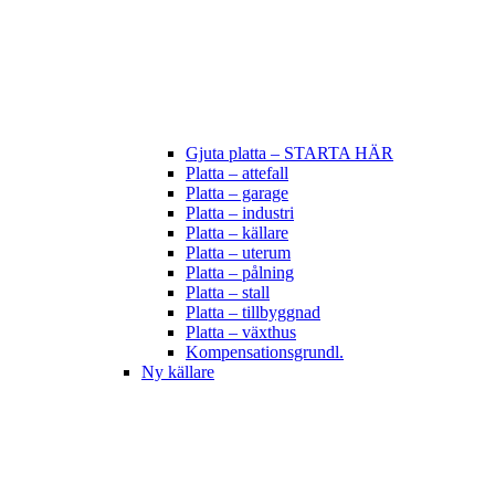
Gjuta platta – STARTA HÄR
Platta – attefall
Platta – garage
Platta – industri
Platta – källare
Platta – uterum
Platta – pålning
Platta – stall
Platta – tillbyggnad
Platta – växthus
Kompensationsgrundl.
Ny källare