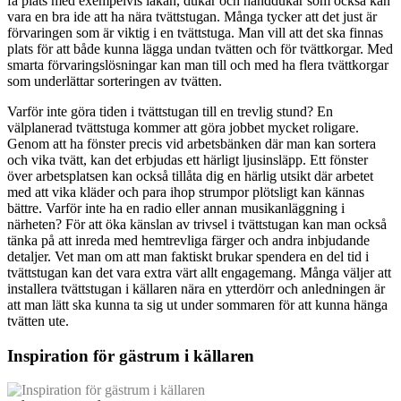
få plats med exempelvis lakan, dukar och handdukar som också kan
vara en bra ide att ha nära tvättstugan. Många tycker att det just är
förvaringen som är viktig i en tvättstuga. Man vill att det ska finnas
plats för att både kunna lägga undan tvätten och för tvättkorgar. Med
smarta förvaringslösningar kan man till och med ha flera tvättkorgar
som underlättar sorteringen av tvätten.
Varför inte göra tiden i tvättstugan till en trevlig stund? En
välplanerad tvättstuga kommer att göra jobbet mycket roligare.
Genom att ha fönster precis vid arbetsbänken där man kan sortera
och vika tvätt, kan det erbjudas ett härligt ljusinsläpp. Ett fönster
över arbetsplatsen kan också tillåta dig en härlig utsikt där arbetet
med att vika kläder och para ihop strumpor plötsligt kan kännas
bättre. Varför inte ha en radio eller annan musikanläggning i
närheten? För att öka känslan av trivsel i tvättstugan kan man också
tänka på att inreda med hemtrevliga färger och andra inbjudande
detaljer. Vet man om att man faktiskt brukar spendera en del tid i
tvättstugan kan det vara extra värt allt engagemang. Många väljer att
installera tvättstugan i källaren nära en ytterdörr och anledningen är
att man lätt ska kunna ta sig ut under sommaren för att kunna hänga
tvätten ute.
Inspiration för gästrum i källaren