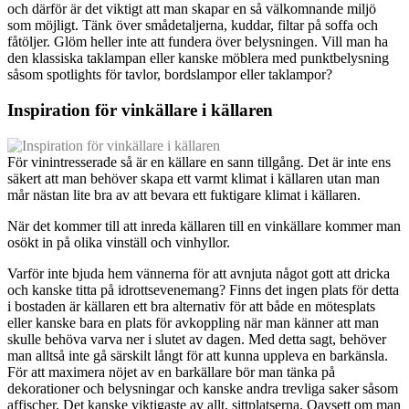
och därför är det viktigt att man skapar en så välkomnande miljö
som möjligt. Tänk över smådetaljerna, kuddar, filtar på soffa och
fåtöljer. Glöm heller inte att fundera över belysningen. Vill man ha
den klassiska taklampan eller kanske möblera med punktbelysning
såsom spotlights för tavlor, bordslampor eller taklampor?
Inspiration för vinkällare i källaren
För vinintresserade så är en källare en sann tillgång. Det är inte ens
säkert att man behöver skapa ett varmt klimat i källaren utan man
mår nästan lite bra av att bevara ett fuktigare klimat i källaren.
När det kommer till att inreda källaren till en vinkällare kommer man
osökt in på olika vinställ och vinhyllor.
Varför inte bjuda hem vännerna för att avnjuta något gott att dricka
och kanske titta på idrottsevenemang? Finns det ingen plats för detta
i bostaden är källaren ett bra alternativ för att både en mötesplats
eller kanske bara en plats för avkoppling när man känner att man
skulle behöva varva ner i slutet av dagen. Med detta sagt, behöver
man alltså inte gå särskilt långt för att kunna uppleva en barkänsla.
För att maximera nöjet av en barkällare bör man tänka på
dekorationer och belysningar och kanske andra trevliga saker såsom
affischer. Det kanske viktigaste av allt, sittplatserna. Oavsett om man