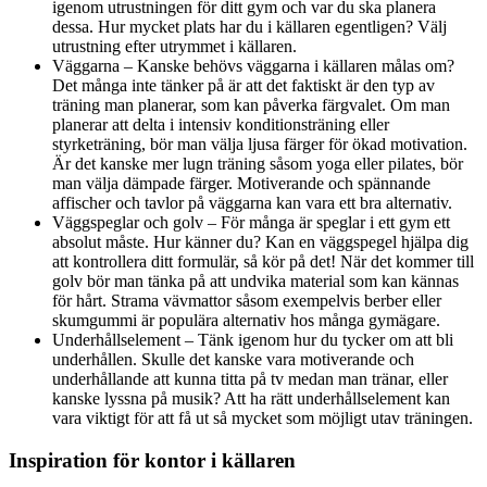
igenom utrustningen för ditt gym och var du ska planera
dessa. Hur mycket plats har du i källaren egentligen? Välj
utrustning efter utrymmet i källaren.
Väggarna – Kanske behövs väggarna i källaren målas om?
Det många inte tänker på är att det faktiskt är den typ av
träning man planerar, som kan påverka färgvalet. Om man
planerar att delta i intensiv konditionsträning eller
styrketräning, bör man välja ljusa färger för ökad motivation.
Är det kanske mer lugn träning såsom yoga eller pilates, bör
man välja dämpade färger. Motiverande och spännande
affischer och tavlor på väggarna kan vara ett bra alternativ.
Väggspeglar och golv – För många är speglar i ett gym ett
absolut måste. Hur känner du? Kan en väggspegel hjälpa dig
att kontrollera ditt formulär, så kör på det! När det kommer till
golv bör man tänka på att undvika material som kan kännas
för hårt. Strama vävmattor såsom exempelvis berber eller
skumgummi är populära alternativ hos många gymägare.
Underhållselement – Tänk igenom hur du tycker om att bli
underhållen. Skulle det kanske vara motiverande och
underhållande att kunna titta på tv medan man tränar, eller
kanske lyssna på musik? Att ha rätt underhållselement kan
vara viktigt för att få ut så mycket som möjligt utav träningen.
Inspiration för kontor i källaren