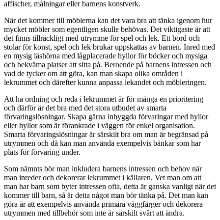
affischer, målningar eller barnens konstverk.
När det kommer till möblerna kan det vara bra att tänka igenom hur
mycket möbler som egentligen skulle behövas. Det viktigaste är att
det finns tillräckligt med utrymme för spel och lek. Ett bord och
stolar för konst, spel och lek brukar uppskattas av barnen. Inred med
en mysig läshörna med lågplacerade hyllor för böcker och mysiga
och bekväma platser att sitta på. Beroende på barnens intressen och
vad de tycker om att göra, kan man skapa olika områden i
lekrummet och därefter kunna anpassa lekandet och möbleringen.
Att ha ordning och reda i lekrummet är för många en prioritering
och därför är det bra med det stora utbudet av smarta
förvaringslösningar. Skapa gärna inbyggda förvaringar med hyllor
eller hyllor som är förankrade i väggen för enkel organisation.
Smarta förvaringslösningar är särskilt bra om man är begränsad på
utrymmen och då kan man använda exempelvis bänkar som har
plats för förvaring under.
Som nämnts bör man inkludera barnens intressen och behov när
man inreder och dekorerar lekrummet i källaren. Vet man om att
man har barn som byter intressen ofta, detta är ganska vanligt när det
kommer till barn, så är detta något man bör tänka på. Det man kan
göra är att exempelvis använda primära väggfärger och dekorera
utrymmen med tillbehör som inte är särskilt svårt att ändra.