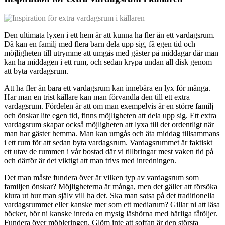
Den ultimata lyxen i ett hem är att kunna ha fler än ett vardagsrum.
Då kan en familj med flera barn dela upp sig, få egen tid och
möjligheten till utrymme att umgås med gäster på middagar där man
kan ha middagen i ett rum, och sedan krypa undan all disk genom
att byta vardagsrum.
Att ha fler än bara ett vardagsrum kan innebära en lyx för många.
Har man en trist källare kan man förvandla den till ett extra
vardagsrum. Fördelen är att om man exempelvis är en större familj
och önskar lite egen tid, finns möjligheten att dela upp sig. Ett extra
vardagsrum skapar också möjligheten att lyxa till det ordentligt när
man har gäster hemma. Man kan umgås och äta middag tillsammans
i ett rum för att sedan byta vardagsrum. Vardagsrummet är faktiskt
ett utav de rummen i vår bostad där vi tillbringar mest vaken tid på
och därför är det viktigt att man trivs med inredningen.
Det man måste fundera över är vilken typ av vardagsrum som
familjen önskar? Möjligheterna är många, men det gäller att försöka
klura ut hur man själv vill ha det. Ska man satsa på det traditionella
vardagsrummet eller kanske mer som ett mediarum? Gillar ni att läsa
böcker, bör ni kanske inreda en mysig läshörna med härliga fåtöljer.
Fundera över möbleringen. Glöm inte att soffan är den största