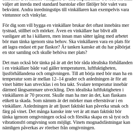
väljer att inreda med standard barstolar eller fåtöljer bör valet vara
bekvämt. Andra inredningstips till vinkällaren kan exempelvis vara
vintunnor och vinkylar.
För dig som vill bygga en vinkällare brukar det oftast innebära mer
tystnad, stillhet och mörker. Även en vinkällare har blivit allt
vanligare att ha i källaren, men innan man sätter igång med arbetet
bör man tänka igenom sina behov. Ska vinkällaren vara en plats för
att lagra endast ett par flaskor? Är tanken kanske att du har påbörjat
en stor samling och skulle behöva mer plats?
Det man också bör tänka på är att det bör råda idealiska förhållanden
i en vinkällare både vad gäller temperaturen, luftfuktigheten,
ljusförhållandena och omgivningen. Till att börja med bör man ha en
temperatur som är mellan 12–14 grader och anledningen är för att
vinet bättre kan utvecklas i en bra takt. Svalare temperatur innebär
därmed långsammare utveckling. Den idealiska luftfuktigheten i
vinkällaren är 70 procent. Skulle man ha mer än det, kan flaskans
etikett ta skada. Som nämnts är det mörker man eftersträvar i en
vinkällare. Anledningen är att ljuset faktiskt kan påverka smak och
färg på vinet. Det många kanske inte vet är att man faktiskt bör
tänka igenom omgivningen också och försöka skapa en så tyst och
vibrationsfri omgivning som möjligt. Vinets mognadsfästningar kan
nämligen påverkas av rörelser från omgivningen.