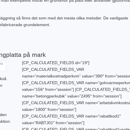
n om man exempelvis murar en grundmur på plats eller använder gjutforma
äggning så finns det som med det mesta olika metoder. De vanligaste
refabricerade grundelement.
ngplatta på mark
[CP_CALCULATED_FIELDS id=”19″]
[CP_CALCULATED_FIELDS_VAR
name=”materialkostnadperkvm” value=”380″ from=”session
ckså
[CP_CALCULATED_FIELDS_VAR name=”golvvarmeperkv
r.
value=”156″ from=”session”] [CP_CALCULATED_FIELDS
name=”betongperkubik” value=”2495″ from=”session”]
[CP_CALCULATED_FIELDS_VAR name=”arbetskvmkostna
value=”1800″ from=”session”]
nden
[CP_CALCULATED_FIELDS_VAR name=”rabattkod1″
ktion.
value=”RABTJ01″ from=”session”]
[CP_CALCULATED_FIELDS_VAR name=”rabattkod1varde