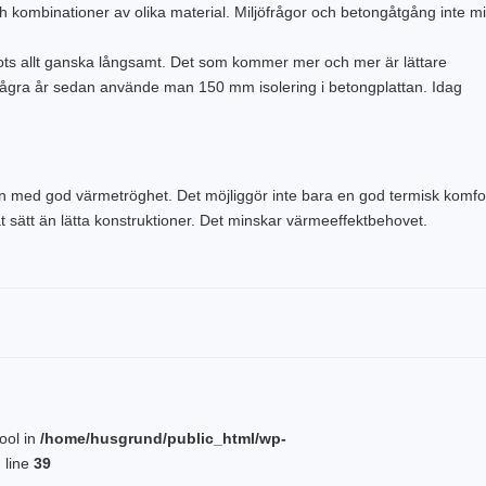
kombinationer av olika material. Miljöfrågor och betongåtgång inte mi
rots allt ganska långsamt. Det som kommer mer och mer är lättare
ågra år sedan använde man 150 mm isolering i betongplattan. Idag
ion med god värmetröghet. Det möjliggör inte bara en god termisk komfo
t sätt än lätta konstruktioner. Det minskar värmeeffektbehovet.
bool in
/home/husgrund/public_html/wp-
 line
39