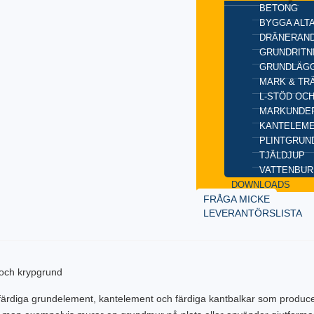
BETONG
BYGGA ALT
DRÄNERAND
GRUNDRITN
GRUNDLÄGG
MARK & TR
L-STÖD OC
MARKUNDE
KANTELEM
PLINTGRUN
TJÄLDJUP
VATTENBUR
DOWNLOADS
FRÅGA MICKE
LEVERANTÖRSLISTA
färdiga grundelement, kantelement och färdiga kantbalkar som produc