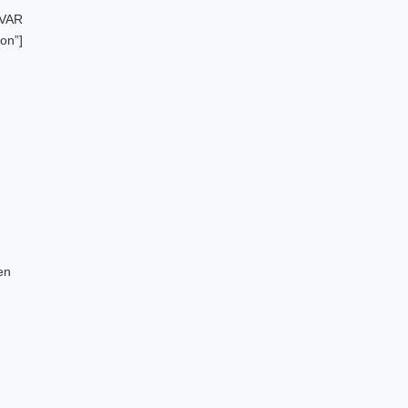
_VAR
on”]
en