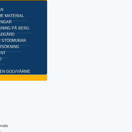
AN
E MATERIAL
INGAR
NING PÅ BERG
ÄDGÅRD
H STÖDMURAR
RSÖKNING
ENT
D
EN GOLVVÄRME
erats