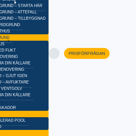
GRUND – STARTA HÄR
GRUND – ATTEFALL
GRUND – TILLBYGGNAD
BRIDGRUND
XTHUS
RUND
US
ED FUKT
PRISFÖRFRÅGAN
OVERING
A DIN KÄLLARE
RENOVERING
 – GJUT IGEN
 – AVFUKTARE
 VENTGOLV
A DIN KÄLLARE
SKADOR
OLERAD POOL
D