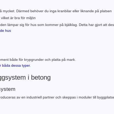
 så mycket. Därmed behöver du inga kranbilar eller liknande på platsen
ilket är bra för miljön
den lämpar sig för hus som kommer på bjälklag. Detta har gjort att de
kade hus
lement både för krypgrunder och platta på mark.
ör båda dessa typer
.
ggsystem i betong
system
ceras av en industriell partner och skeppas i moduler till byggplats