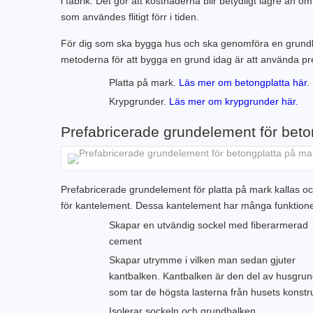
i fabrik. Det gör att kostnaderna blir betydligt lägre ä
som användes flitigt förr i tiden.
För dig som ska bygga hus och ska genomföra en grundl
metoderna för att bygga en grund idag är att använda p
Platta på mark.
Läs mer om betongplatta här.
Krypgrunder.
Läs mer om krypgrunder här.
Prefabricerade grundelement för beto
Prefabricerade grundelement för platta på mark kallas o
för kantelement. Dessa kantelement har många funktione
Skapar en utvändig sockel med fiberarmerad
cement
Skapar utrymme i vilken man sedan gjuter
kantbalken. Kantbalken är den del av husgru
som tar de högsta lasterna från husets konstru
Isolerar sockeln och grundbalken