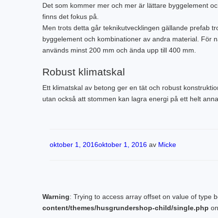
Det som kommer mer och mer är lättare byggelement och 
finns det fokus på.
Men trots detta går teknikutvecklingen gällande prefab t
byggelement och kombinationer av andra material. För n
används minst 200 mm och ända upp till 400 mm.
Robust klimatskal
Ett klimatskal av betong ger en tät och robust konstrukt
utan också att stommen kan lagra energi på ett helt anna
Publicerat
oktober 1, 2016
oktober 1, 2016
av
Micke
Warning
: Trying to access array offset on value of type 
content/themes/husgrundershop-child/single.php
on