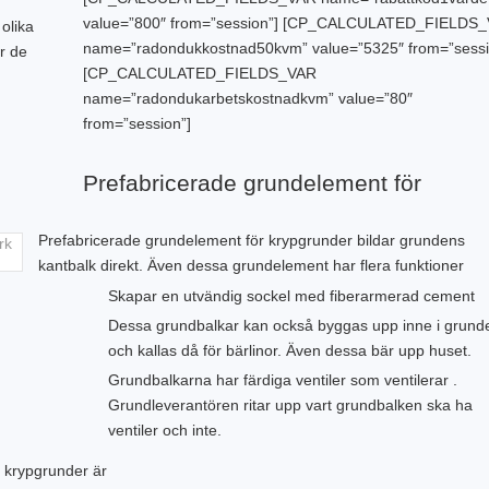
value=”800″ from=”session”] [CP_CALCULATED_FIELDS
olika
name=”radondukkostnad50kvm” value=”5325″ from=”sessi
r de
[CP_CALCULATED_FIELDS_VAR
name=”radondukarbetskostnadkvm” value=”80″
from=”session”]
Prefabricerade grundelement för
Prefabricerade grundelement för krypgrunder bildar grundens
kantbalk direkt. Även dessa grundelement har flera funktioner
Skapar en utvändig sockel med fiberarmerad cement
Dessa grundbalkar kan också byggas upp inne i grund
och kallas då för bärlinor. Även dessa bär upp huset.
Grundbalkarna har färdiga ventiler som ventilerar .
Grundleverantören ritar upp vart grundbalken ska ha
ventiler och inte.
 krypgrunder är