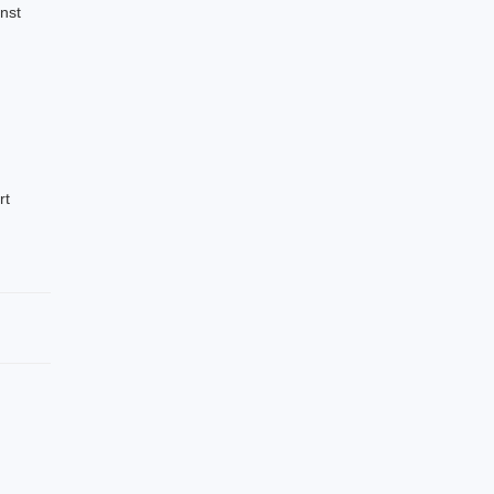
nst
rt