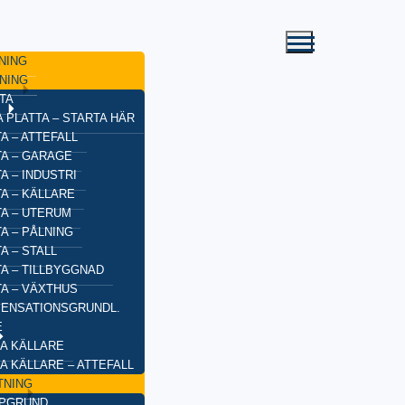
NING
NING
TA
 PLATTA – STARTA HÄR
A – ATTEFALL
TA – GARAGE
A – INDUSTRI
A – KÄLLARE
TA – UTERUM
A – PÅLNING
A – STALL
TA – TILLBYGGNAD
TA – VÄXTHUS
ENSATIONSGRUNDL.
E
A KÄLLARE
A KÄLLARE – ATTEFALL
TNING
YPGRUND