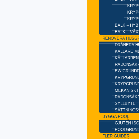
KRYP
KRYP
KRYP
BALK – HY
BALK – VÄ
RENOVERA HUSG
DRÄNERA H
KÄLLARE M
KÄLLARREN
RADONSÄKR
EW GRUND
KRYPGRUND
KRYPGRUND
MEKANISKT
RADONSÄKR
SYLLBYTE
SÄTTNINGS
BYGGA POOL
GJUTEN IS
POOLGRUN
FLER GUIDER