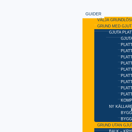
GUIDER
VÄLJA GRUNDLÖS
GRUND MED GJUT
GJUTA PLAT
GJUTA
PLATT
PLAT
PLATT
PLATT
PLAT
PLATT
PLATT
PLAT
PLAT
KOMP
NY KÄLLAR
BYGG
BYGG
GRUND UTAN GJU
BALK – KR