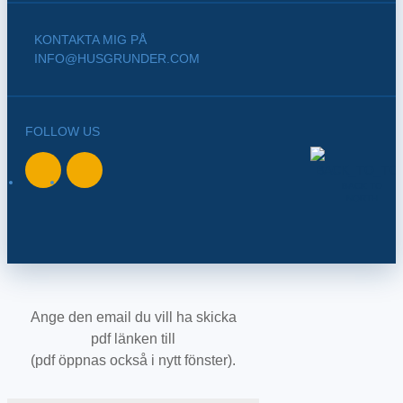
KONTAKTA MIG PÅ
INFO@HUSGRUNDER.COM
FOLLOW US
BACK TO
NORTH
Ange den email du vill ha skicka
pdf länken till
(pdf öppnas också i nytt fönster).