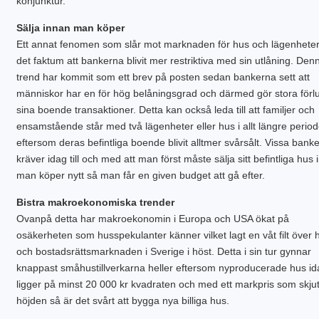
konjunktur.
Sälja innan man köper
Ett annat fenomen som slår mot marknaden för hus och lägenheter
det faktum att bankerna blivit mer restriktiva med sin utlåning. Den
trend har kommit som ett brev på posten sedan bankerna sett att
människor har en för hög belåningsgrad och därmed gör stora förlu
sina boende transaktioner. Detta kan också leda till att familjer och
ensamstående står med två lägenheter eller hus i allt längre period
eftersom deras befintliga boende blivit alltmer svårsålt. Vissa banke
kräver idag till och med att man först måste sälja sitt befintliga hus
man köper nytt så man får en given budget att gå efter.
Bistra makroekonomiska trender
Ovanpå detta har makroekonomin i Europa och USA ökat på
osäkerheten som husspekulanter känner vilket lagt en våt filt över 
och bostadsrättsmarknaden i Sverige i höst. Detta i sin tur gynnar
knappast småhustillverkarna heller eftersom nyproducerade hus id
ligger på minst 20 000 kr kvadraten och med ett markpris som skjuti
höjden så är det svårt att bygga nya billiga hus.