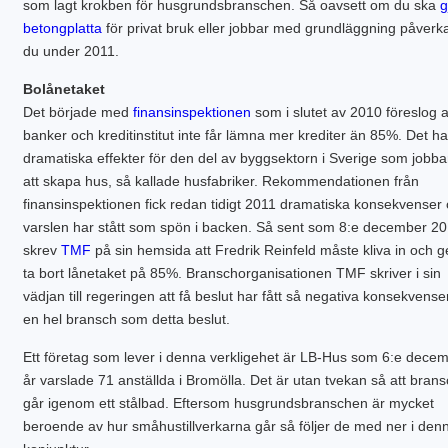
som lagt krokben för husgrundsbranschen. Så oavsett om du ska
g
PLINTGRUND
betongplatta
för privat bruk eller jobbar med grundläggning påverk
TJÄLDJUP
VATTENBUREN GOLVVÄRME
du under 2011.
Bolånetaket
Det började med
finansinspektionen
som i slutet av 2010 föreslog a
banker och kreditinstitut inte får lämna mer krediter än 85%. Det har
dramatiska effekter för den del av byggsektorn i Sverige som jobb
att skapa hus, så kallade husfabriker. Rekommendationen från
finansinspektionen fick redan tidigt 2011 dramatiska konsekvenser
varslen har stått som spön i backen. Så sent som 8:e december 2
skrev
TMF
på sin hemsida att Fredrik Reinfeld måste kliva in och 
ta bort lånetaket på 85%. Branschorganisationen TMF skriver i sin
vädjan till regeringen att få beslut har fått så negativa konsekvenser
en hel bransch som detta beslut.
Ett företag som lever i denna verkligehet är LB-Hus som 6:e decem
år varslade 71 anställda i Bromölla. Det är utan tvekan så att bran
går igenom ett stålbad. Eftersom husgrundsbranschen är mycket
beroende av hur småhustillverkarna går så följer de med ner i den