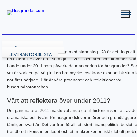
GUIDER
VÄLJA GRUNDLÖSNING
FRÅGA MICKE
Det nya året – 2012 närmar sig med stormsteg. Då är det dags att
GRUND MED GJUTNING
LEVERANTÖRSLISTA
reflektera lite över året som gått – 2011 och året som kommer. Vad
GJUTA PLATTA
GRUND UTAN GJUTNING
hände under 2011 som påverkade marknaden för husgrunder? Som
GJUTA PLATTA – STARTA HÄR
NY KÄLLARE
BALK – KRYPGRUND
RENOVERA HUSGRUND
vet är världen på väg in i en bra mycket osäkrare ekonomisk situat
PLATTA – ATTEFALL
BYGGA KÄLLARE
KRYPGRUND – STARTA HÄR
BALK – HYBRIDGRUND
DRÄNERA HUS
BYGGA POOL
PLATTA – GARAGE
BYGGA KÄLLARE – ATTEFALL
KRYPGRUND – ATTEFALL
BALK – VÄXTHUS
KÄLLARE MED FUKT
GJUTEN ISOLERAD POOL
FLER GUIDER
när året började. Här är våra prognoser och reflektioner för
PLATTA – INDUSTRI
KRYPGRUND – TILLBYGGNAD
KÄLLARRENOVERING
POOLGRUND
BETONG
DOWNLOADS
husgrundsbranschen.
PLATTA – KÄLLARE
RADONSÄKRA DIN KÄLLARE
BYGGA ALTAN
PLATTA – UTERUM
EW GRUNDRENOVERING
DRÄNERANDE MATERIAL
Värt att reflektera över under 2011?
PLATTA – PÅLNING
KRYPGRUND – GJUT IGEN
GRUNDRITNINGAR
PLATTA – STALL
KRYPGRUND – AVFUKTARE
GRUNDLÄGGNING PÅ BERG
Det gångna året 2011 måste väl ändå gå till historien som ett av d
PLATTA – TILLBYGGNAD
MEKANISKT VENTGOLV
MARK & TRÄDGÅRD
dramatiska och tyvärr för husgrundsleverantörer och grundläggare 
PLATTA – VÄXTHUS
RADONSÄKRA DIN KÄLLARE
L-STÖD OCH STÖDMURAR
tämligen svart år. Det var framförallt ett stort finanspolitiskt beslut, e
KOMPENSATIONSGRUNDL.
SYLLBYTE
MARKUNDERSÖKNING
trendbrott i konsumentledet och ett makroekonomiskt globalt prob
SÄTTNINGSSKADOR
KANTELEMENT