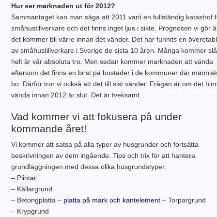
Hur ser marknaden ut för 2012?
Sammantaget kan man säga att 2011 varit en fullständig katastrof f
småhustillverkare och det finns inget ljus i sikte. Prognosen vi gör ä
det kommer bli värre innan det vänder. Det har funnits en överetab
av småhustillverkare i Sverige de sista 10 åren. Många kommer slå
helt är vår absoluta tro. Men sedan kommer marknaden att vända
eftersom det finns en brist på bostäder i de kommuner där människo
bo. Därför tror vi också att det till sist vänder. Frågan är om det hin
vända innan 2012 är slut. Det är tveksamt.
Vad kommer vi att fokusera på under
kommande året!
Vi kommer att satsa på alla typer av husgrunder och fortsätta
beskrivningen av dem ingående. Tips och trix för att hantera
grundläggningen med dessa olika husgrundstyper:
– Plintar
– Källargrund
– Betongplatta –
platta på mark och kantelement
– Torpargrund
– Krypgrund