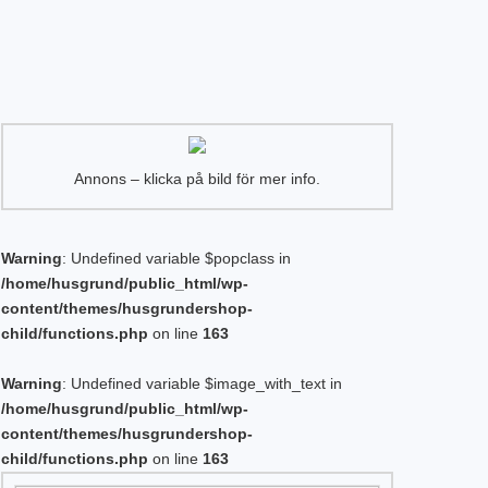
Annons – klicka på bild för mer info.
Warning
: Undefined variable $popclass in
/home/husgrund/public_html/wp-
content/themes/husgrundershop-
child/functions.php
on line
163
Warning
: Undefined variable $image_with_text in
/home/husgrund/public_html/wp-
content/themes/husgrundershop-
child/functions.php
on line
163