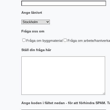
Ange län/ort
Fråga oss om
Fråga om byggmaterial
Fråga om arbete/hantverk
Ställ din fråga här
Ange koden i fältet nedan - för att förhindra SPAM. T