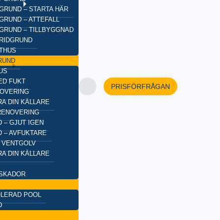
GRUND – STARTA HÄR
GRUND – ATTEFALL
GRUND – TILLBYGGNAD
BRIDGRUND
XTHUS
RUND
US
ED FUKT
PRISFÖRFRÅGAN
OVERING
A DIN KÄLLARE
RENOVERING
 – GJUT IGEN
 – AVFUKTARE
 VENTGOLV
A DIN KÄLLARE
SKADOR
OLERAD POOL
D