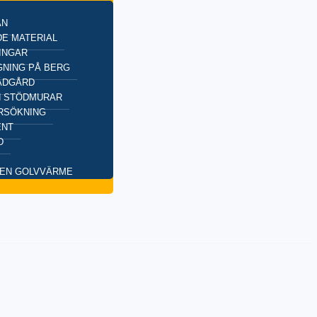
AN
E MATERIAL
INGAR
NING PÅ BERG
ÄDGÅRD
H STÖDMURAR
RSÖKNING
ENT
D
EN GOLVVÄRME