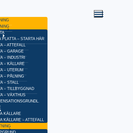
NING
NING
TA
 PLATTA – STARTA HÄR
A – ATTEFALL
TA – GARAGE
A – INDUSTRI
A – KÄLLARE
TA – UTERUM
A – PÅLNING
A – STALL
TA – TILLBYGGNAD
TA – VÄXTHUS
ENSATIONSGRUNDL.
E
A KÄLLARE
A KÄLLARE – ATTEFALL
TNING
YPGRUND