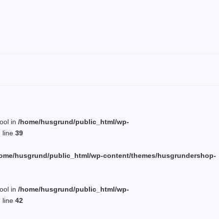
bool in
/home/husgrund/public_html/wp-
 line
39
ome/husgrund/public_html/wp-content/themes/husgrundershop-
bool in
/home/husgrund/public_html/wp-
 line
42