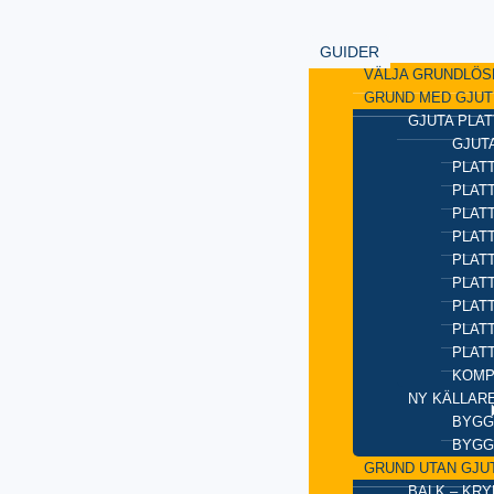
GUIDER
VÄLJA GRUNDLÖS
GRUND MED GJUT
GJUTA PLAT
GJUTA
PLATT
PLAT
PLATT
PLATT
PLAT
PLATT
PLATT
PLAT
PLAT
KOMP
NY KÄLLAR
BYGG
BYGG
GRUND UTAN GJU
BALK – KR