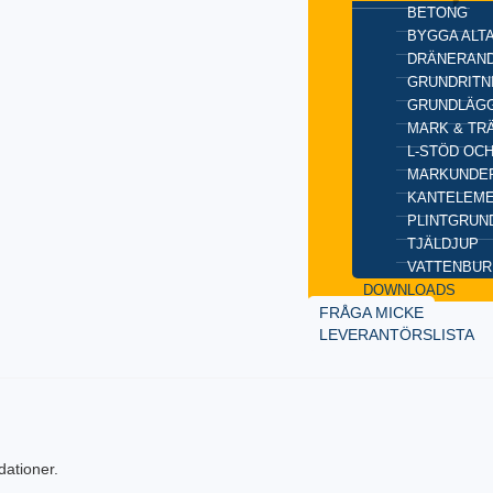
BETONG
BYGGA ALT
DRÄNERAND
GRUNDRITN
GRUNDLÄGG
MARK & TR
L-STÖD OC
MARKUNDE
KANTELEM
PLINTGRUN
TJÄLDJUP
VATTENBUR
DOWNLOADS
FRÅGA MICKE
LEVERANTÖRSLISTA
dationer.