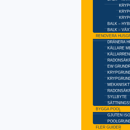
KRYP
KRYP
KRYP
BALK – HY
BALK – VÄ
RENOVERA HUSG
DRÄNERA H
KÄLLARE M
KÄLLARREN
RADONSÄKR
EW GRUND
KRYPGRUND
KRYPGRUND
MEKANISKT
RADONSÄKR
SYLLBYTE
SÄTTNINGS
BYGGA POOL
GJUTEN IS
POOLGRUN
FLER GUIDER