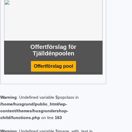
Offertförslag för
Tjälldénpoolen
Offertförslag pool
Warning
: Undefined variable $popclass in
/home/husgrund/public_html/wp-
content/themes/husgrundershop-
child/functions.php
on line
163
Warning
: Undefined variable $image_with_text in