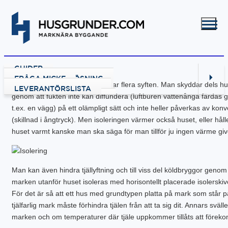
GUIDER
VÄLJA GRUNDLÖSNING
FRÅGA MICKE
Värmeisolering i en husgrund har flera syften. Man skyddar dels hu
GRUND MED GJUTNING
LEVERANTÖRSLISTA
genom att fukten inte kan diffundera (luftburen vattenånga färdas
GJUTA PLATTA
GRUND UTAN GJUTNING
t.ex. en vägg) på ett olämpligt sätt och inte heller påverkas av konv
GJUTA PLATTA – STARTA HÄR
NY KÄLLARE
BALK – KRYPGRUND
RENOVERA HUSGRUND
(skillnad i ångtryck). Men isoleringen värmer också huset, eller håll
PLATTA – ATTEFALL
BYGGA KÄLLARE
KRYPGRUND – STARTA HÄR
BALK – HYBRIDGRUND
DRÄNERA HUS
BYGGA POOL
PLATTA – GARAGE
BYGGA KÄLLARE – ATTEFALL
KRYPGRUND – ATTEFALL
BALK – VÄXTHUS
KÄLLARE MED FUKT
GJUTEN ISOLERAD POOL
FLER GUIDER
huset varmt kanske man ska säga för man tillför ju ingen värme giv
PLATTA – INDUSTRI
KRYPGRUND – TILLBYGGNAD
KÄLLARRENOVERING
POOLGRUND
BETONG
DOWNLOADS
PLATTA – KÄLLARE
RADONSÄKRA DIN KÄLLARE
BYGGA ALTAN
PLATTA – UTERUM
EW GRUNDRENOVERING
DRÄNERANDE MATERIAL
Man kan även hindra tjällyftning och till viss del köldbryggor genom 
PLATTA – PÅLNING
KRYPGRUND – GJUT IGEN
GRUNDRITNINGAR
marken utanför huset isoleras med horisontellt placerade isolerskiv
PLATTA – STALL
KRYPGRUND – AVFUKTARE
GRUNDLÄGGNING PÅ BERG
PLATTA – TILLBYGGNAD
MEKANISKT VENTGOLV
MARK & TRÄDGÅRD
För det är så att ett hus med grundtypen platta på mark som står p
PLATTA – VÄXTHUS
RADONSÄKRA DIN KÄLLARE
L-STÖD OCH STÖDMURAR
tjälfarlig mark måste förhindra tjälen från att ta sig dit. Annars svälle
KOMPENSATIONSGRUNDL.
SYLLBYTE
MARKUNDERSÖKNING
marken och om temperaturer där tjäle uppkommer tillåts att förek
SÄTTNINGSSKADOR
KANTELEMENT