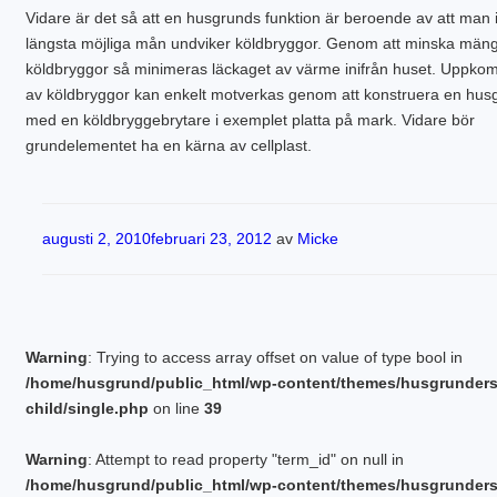
PLINTGRUND
Vidare är det så att en husgrunds funktion är beroende av att man 
TJÄLDJUP
längsta möjliga mån undviker köldbryggor. Genom att minska män
VATTENBUREN GOLVVÄRME
köldbryggor så minimeras läckaget av värme inifrån huset. Uppko
av köldbryggor kan enkelt motverkas genom att konstruera en hus
med en köldbryggebrytare i exemplet platta på mark. Vidare bör
grundelementet ha en kärna av cellplast.
Publicerat
augusti 2, 2010
februari 23, 2012
av
Micke
Warning
: Trying to access array offset on value of type bool in
/home/husgrund/public_html/wp-content/themes/husgrunder
child/single.php
on line
39
Warning
: Attempt to read property "term_id" on null in
/home/husgrund/public_html/wp-content/themes/husgrunder