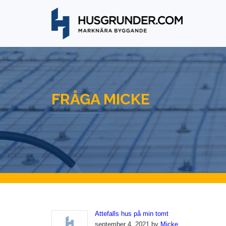
FRÅGA MICKE
Attefalls hus på min tomt
september 4, 2021 by
Micke