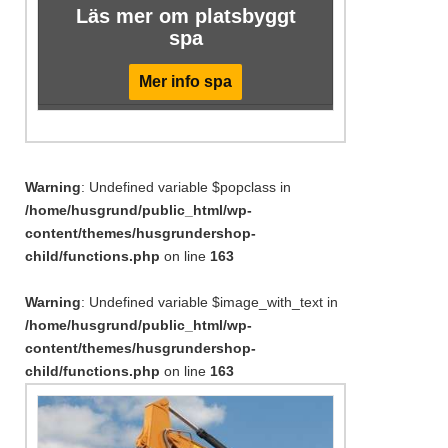
Läs mer om platsbyggt
spa
Mer info spa
Warning
: Undefined variable $popclass in
/home/husgrund/public_html/wp-
content/themes/husgrundershop-
child/functions.php
on line
163
Warning
: Undefined variable $image_with_text in
/home/husgrund/public_html/wp-
content/themes/husgrundershop-
child/functions.php
on line
163