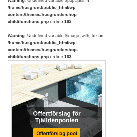
Warning
: Undefined variable $popclass in
/home/husgrund/public_html/wp-
content/themes/husgrundershop-
child/functions.php
on line
163
Warning
: Undefined variable $image_with_text in
/home/husgrund/public_html/wp-
content/themes/husgrundershop-
child/functions.php
on line
163
Offertförslag för
Tjälldénpoolen
Offertförslag pool