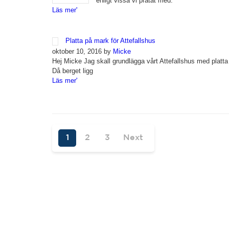
enligt vissa vi pratat med.
Läs mer'
Platta på mark för Attefallshus
oktober 10, 2016 by
Micke
Hej Micke Jag skall grundlägga vårt Attefallshus med platta
Då berget ligg
Läs mer'
1
2
3
Next