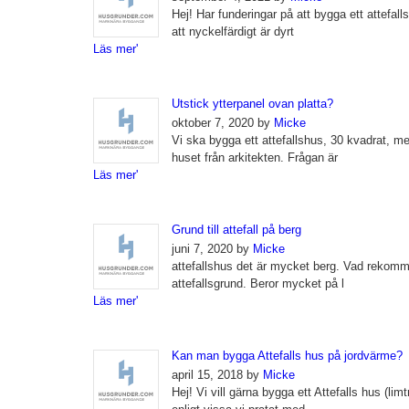
Hej! Har funderingar på att bygga ett attefall
att nyckelfärdigt är dyrt
Läs mer'
Utstick ytterpanel ovan platta?
oktober 7, 2020 by
Micke
Vi ska bygga ett attefallshus, 30 kvadrat, me
huset från arkitekten. Frågan är
Läs mer'
Grund till attefall på berg
juni 7, 2020 by
Micke
attefallshus det är mycket berg. Vad rekomm
attefallsgrund. Beror mycket på l
Läs mer'
Kan man bygga Attefalls hus på jordvärme?
april 15, 2018 by
Micke
Hej! Vi vill gärna bygga ett Attefalls hus (li