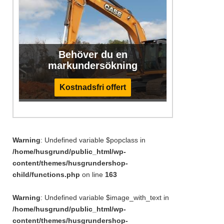
Behöver du en
markundersökning
Kostnadsfri offert
Warning
: Undefined variable $popclass in
/home/husgrund/public_html/wp-
content/themes/husgrundershop-
child/functions.php
on line
163
Warning
: Undefined variable $image_with_text in
/home/husgrund/public_html/wp-
content/themes/husgrundershop-