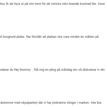
shus flr att hyra ut på min tomt för att minska mkn boende kostnad lite. Inser
d husgrund platta. Har förstått att plattan ska vara mindre än måtten på
ederar du Hej thommy , Slå mig en pling på måndag em så diskuterar vi din
mträstomme med skjutpartier) där vi har jordvärme slingor i marken. Inte bra