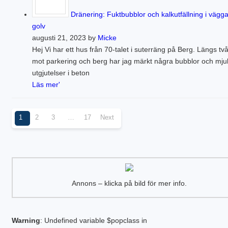
Dränering: Fuktbubblor och kalkutfällning i vägg
golv
augusti 21, 2023 by
Micke
Hej Vi har ett hus från 70-talet i suterräng på Berg. Längs två
mot parkering och berg har jag märkt några bubblor och mju
utgjutelser i beton
Läs mer'
1
2
3
…
17
Next
Annons – klicka på bild för mer info.
Warning
: Undefined variable $popclass in