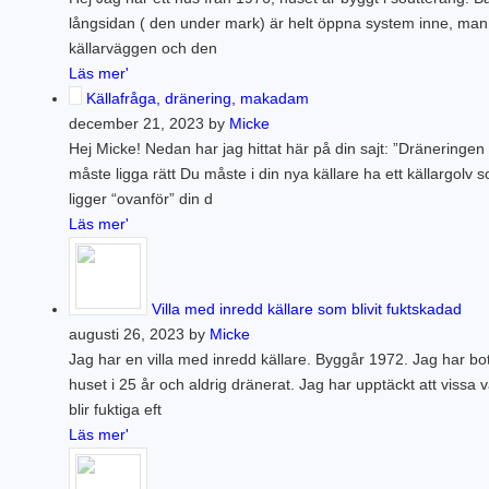
PLINTGRUND
långsidan ( den under mark) är helt öppna system inne, man
TJÄLDJUP
källarväggen och den
VATTENBUREN GOLVVÄRME
Läs mer'
Källafråga, dränering, makadam
december 21, 2023 by
Micke
Hej Micke! Nedan har jag hittat här på din sajt: ”Dräneringen
måste ligga rätt Du måste i din nya källare ha ett källargolv 
ligger “ovanför” din d
Läs mer'
Villa med inredd källare som blivit fuktskadad
augusti 26, 2023 by
Micke
Jag har en villa med inredd källare. Byggår 1972. Jag har bot
huset i 25 år och aldrig dränerat. Jag har upptäckt att vissa 
blir fuktiga eft
Läs mer'