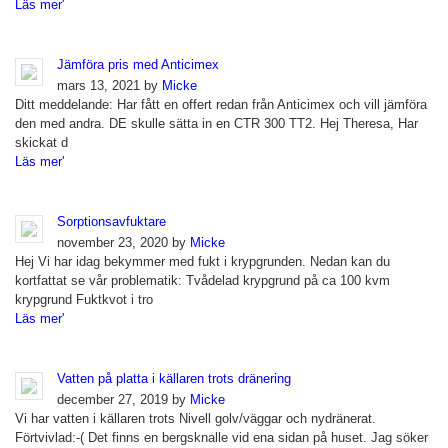
Läs mer'
Jämföra pris med Anticimex
mars 13, 2021 by
Micke
Ditt meddelande: Har fått en offert redan från Anticimex och vill jämföra
den med andra. DE skulle sätta in en CTR 300 TT2. Hej Theresa, Har
skickat d
Läs mer'
Sorptionsavfuktare
november 23, 2020 by
Micke
Hej Vi har idag bekymmer med fukt i krypgrunden. Nedan kan du
kortfattat se vår problematik: Tvådelad krypgrund på ca 100 kvm
krypgrund Fuktkvot i tro
Läs mer'
Vatten på platta i källaren trots dränering
december 27, 2019 by
Micke
Vi har vatten i källaren trots Nivell golv/väggar och nydränerat.
Förtvivlad:-( Det finns en bergsknalle vid ena sidan på huset. Jag söker