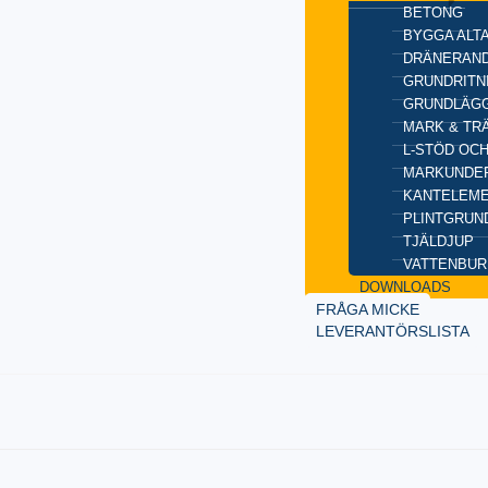
BETONG
BYGGA ALT
DRÄNERAND
GRUNDRITN
GRUNDLÄGG
MARK & TR
L-STÖD OC
MARKUNDE
KANTELEM
PLINTGRUN
TJÄLDJUP
VATTENBUR
DOWNLOADS
FRÅGA MICKE
LEVERANTÖRSLISTA