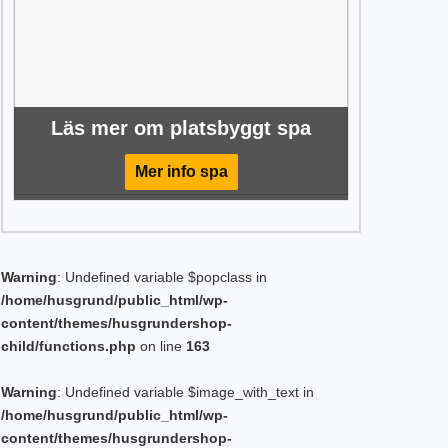
Läs mer om platsbyggt spa
Mer info spa
Warning
: Undefined variable $popclass in
/home/husgrund/public_html/wp-
content/themes/husgrundershop-
child/functions.php
on line
163
Warning
: Undefined variable $image_with_text in
/home/husgrund/public_html/wp-
content/themes/husgrundershop-