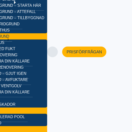
GRUND – STARTA HÄR
GRUND – ATTEFALL
GRUND – TILLBYGGNAD
BRIDGRUND
XTHUS
RUND
US
ED FUKT
PRISFÖRFRÅGAN
OVERING
A DIN KÄLLARE
RENOVERING
 – GJUT IGEN
 – AVFUKTARE
 VENTGOLV
A DIN KÄLLARE
SKADOR
OLERAD POOL
D