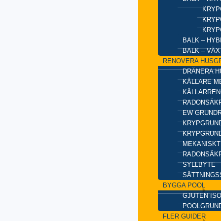
KRYP
KRYP
KRYP
BALK – HY
BALK – VÄ
RENOVERA HUSG
DRÄNERA H
KÄLLARE M
KÄLLARREN
RADONSÄKR
EW GRUND
KRYPGRUND
KRYPGRUND
MEKANISKT
RADONSÄKR
SYLLBYTE
SÄTTNINGS
BYGGA POOL
GJUTEN IS
POOLGRUN
FLER GUIDER