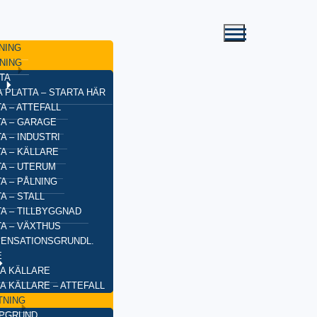
NING
NING
TA
 PLATTA – STARTA HÄR
A – ATTEFALL
TA – GARAGE
A – INDUSTRI
A – KÄLLARE
TA – UTERUM
A – PÅLNING
A – STALL
TA – TILLBYGGNAD
TA – VÄXTHUS
ENSATIONSGRUNDL.
E
A KÄLLARE
A KÄLLARE – ATTEFALL
TNING
YPGRUND