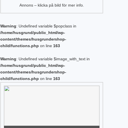
Annons – klicka på bild för mer info.
Warning
: Undefined variable $popclass in
/home/husgrund/public_html/wp-
content/themes/husgrundershop-
child/functions.php
on line
163
Warning
: Undefined variable $image_with_text in
/home/husgrund/public_html/wp-
content/themes/husgrundershop-
child/functions.php
on line
163