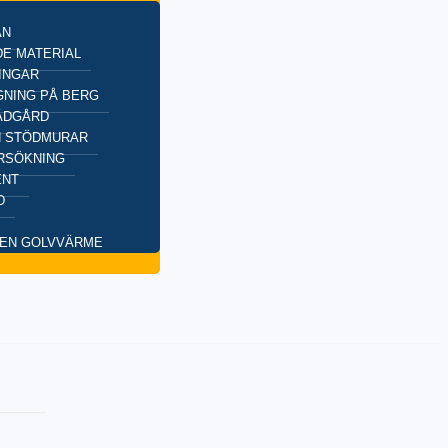
AN
E MATERIAL
INGAR
NING PÅ BERG
ÄDGÅRD
H STÖDMURAR
RSÖKNING
ENT
D
EN GOLVVÄRME