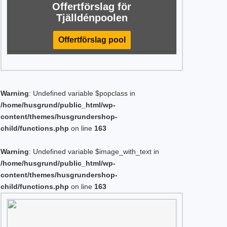
Offertförslag för
Tjälldénpoolen
Offertförslag pool
Warning
: Undefined variable $popclass in
/home/husgrund/public_html/wp-
content/themes/husgrundershop-
child/functions.php
on line
163
Warning
: Undefined variable $image_with_text in
/home/husgrund/public_html/wp-
content/themes/husgrundershop-
child/functions.php
on line
163