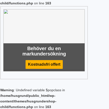
child/functions.php
on line
163
Behöver du en
markundersökning
Kostnadsfri offert
Warning
: Undefined variable $popclass in
/home/husgrund/public_html/wp-
content/themes/husgrundershop-
child/functions.php
on line
163