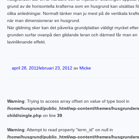
PLINTGRUND
grund av de horisontella krafterna som en husgrund kan utsättas fö
TJÄLDJUP
olika anledningar. Normalt tänker man ju mest på de vertikala kraft
VATTENBUREN GOLVVÄRME
när man dimensionerar en husgrund.
När glidning sker kan det påverka grundplattan väldigt mycket eft
grunden surfar ovanpå den glidande leran och därmed får man en
lavinliknande effekt.
Publicerat
april 28, 2011
februari 23, 2012
av
Micke
Warning
: Trying to access array offset on value of type bool in
/home/husgrund/public_html/wp-content/themes/husgrunder
child/single.php
on line
39
Warning
: Attempt to read property "term_id" on null in
/home/husgrund/public_html/wp-content/themes/husgrunder