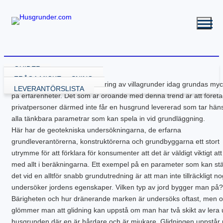
GUIDER
VÄLJA GRUNDLÖSNING
FRÅGA MICKE
Det ska sägas att dimensionering av villagrunder idag grundas myc
GRUND MED GJUTNING
LEVERANTÖRSLISTA
på erfarenheter. Det som är oroande med denna trend är att föret
GJUTA PLATTA
GRUND UTAN GJUTNING
privatpersoner därmed inte får en husgrund levererad som tar hänsy
GJUTA PLATTA – STARTA HÄR
NY KÄLLARE
BALK – KRYPGRUND
RENOVERA HUSGRUND
alla tänkbara parametrar som kan spela in vid grundläggning.
PLATTA – ATTEFALL
BYGGA KÄLLARE
KRYPGRUND – STARTA HÄR
BALK – HYBRIDGRUND
DRÄNERA HUS
BYGGA POOL
PLATTA – GARAGE
BYGGA KÄLLARE – ATTEFALL
KRYPGRUND – ATTEFALL
BALK – VÄXTHUS
KÄLLARE MED FUKT
GJUTEN ISOLERAD POOL
FLER GUIDER
Här har de geotekniska undersökningarna, de erfarna
PLATTA – INDUSTRI
KRYPGRUND – TILLBYGGNAD
KÄLLARRENOVERING
POOLGRUND
BETONG
DOWNLOADS
grundleverantörerna, konstruktörerna och grundbyggarna ett stort
PLATTA – KÄLLARE
RADONSÄKRA DIN KÄLLARE
BYGGA ALTAN
utrymme för att förklara för konsumenter att det är väldigt viktigt att
PLATTA – UTERUM
EW GRUNDRENOVERING
DRÄNERANDE MATERIAL
med allt i beräkningarna. Ett exempel på en parameter som kan ställ
PLATTA – PÅLNING
KRYPGRUND – GJUT IGEN
GRUNDRITNINGAR
det vid en alltför snabb grundutredning är att man inte tillräckligt n
PLATTA – STALL
KRYPGRUND – AVFUKTARE
GRUNDLÄGGNING PÅ BERG
undersöker jordens egenskaper. Vilken typ av jord bygger man på?
PLATTA – TILLBYGGNAD
MEKANISKT VENTGOLV
MARK & TRÄDGÅRD
PLATTA – VÄXTHUS
RADONSÄKRA DIN KÄLLARE
L-STÖD OCH STÖDMURAR
Bärigheten och hur dränerande marken är undersöks oftast, men o
KOMPENSATIONSGRUNDL.
SYLLBYTE
MARKUNDERSÖKNING
glömmer man att glidning kan uppstå om man har två skikt av lera
SÄTTNINGSSKADOR
KANTELEMENT
husgrunden där en är hårdare och är mjukare. Glidningen uppstår