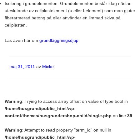
Isolering i grundelementen. Grundelementen består idag nästan
uteslutande av cellplastelement (u eller l-element) som man gjuter
fiberarmerad betong på eller använder en limmad skiva på
cellplasten.
Läs även här om
grundläggningsdjup
.
Publicerat
maj 31, 2011
av
Micke
Warning
: Trying to access array offset on value of type bool in
/home/husgrund/public_html/wp-
content/themes/husgrundershop-child/single.php
on line
39
Warning
: Attempt to read property "term_id" on null in
/home/husgrund/public_html/wp-