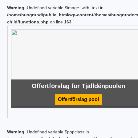
Warning
: Undefined variable $image_with_text in
/home/husgrund/public_html/wp-content/themes/husgrunder
child/functions.php
on line
163
Offertförslag för Tjälldénpoolen
Offertförslag pool
Warning
: Undefined variable $popclass in