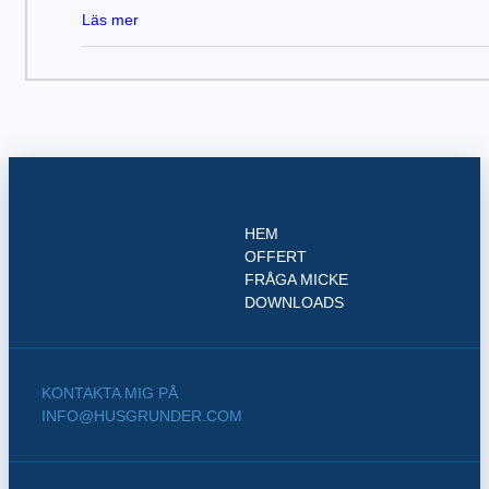
Läs mer
HEM
OFFERT
FRÅGA MICKE
DOWNLOADS
KONTAKTA MIG PÅ
INFO@HUSGRUNDER.COM