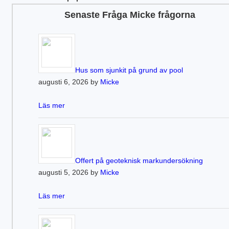
Senaste Fråga Micke frågorna
Hus som sjunkit på grund av pool
augusti 6, 2026 by
Micke
Läs mer
Offert på geoteknisk markundersökning
augusti 5, 2026 by
Micke
Läs mer