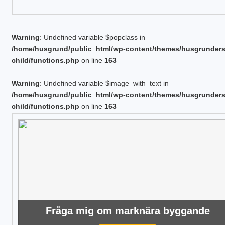
Warning
: Undefined variable $popclass in
/home/husgrund/public_html/wp-content/themes/husgrunder
child/functions.php
on line
163
Warning
: Undefined variable $image_with_text in
/home/husgrund/public_html/wp-content/themes/husgrunder
child/functions.php
on line
163
Fråga mig om marknära byggande