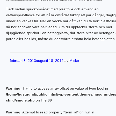
Täck sedan sprickområdet med plastfolie och använd en
vattensprayflaska för att hålla området fuktigt ett par gånger, dagli
under en veckas tid. När en vecka har gått kan du ta bort plastfolie
då bör sprickan vara helt lagad. Om du upptäcker större och mer
djupgående sprickor i en betongplatta, där stora bitar av betongen 
porös eller helt lös, måste du dessvärre ersätta hela betongplattan.
Publicerat
februari 3, 2013
augusti 18, 2014
av
Micke
Warning
: Trying to access array offset on value of type bool in
/home/husgrund/public_html/wp-content/themes/husgrunder
child/single.php
on line
39
Warning
: Attempt to read property "term_id" on null in