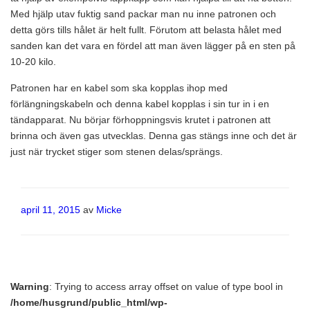
Med hjälp utav fuktig sand packar man nu inne patronen och
detta görs tills hålet är helt fullt. Förutom att belasta hålet med
sanden kan det vara en fördel att man även lägger på en sten på
10-20 kilo.
Patronen har en kabel som ska kopplas ihop med
förlängningskabeln och denna kabel kopplas i sin tur in i en
tändapparat. Nu börjar förhoppningsvis krutet i patronen att
brinna och även gas utvecklas. Denna gas stängs inne och det är
just när trycket stiger som stenen delas/sprängs.
Publicerat
april 11, 2015
av
Micke
Warning
: Trying to access array offset on value of type bool in
/home/husgrund/public_html/wp-