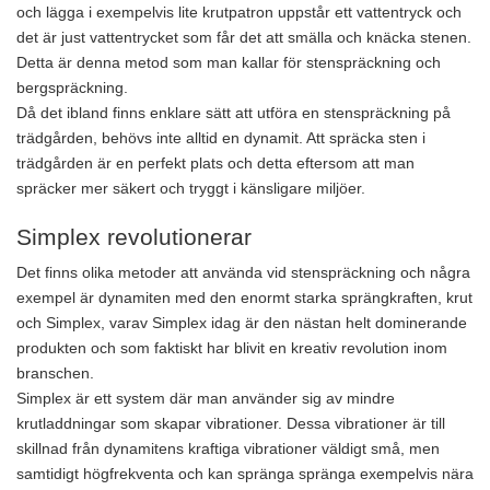
och lägga i exempelvis lite krutpatron uppstår ett vattentryck och
det är just vattentrycket som får det att smälla och knäcka stenen.
Detta är denna metod som man kallar för stenspräckning och
bergspräckning.
Då det ibland finns enklare sätt att utföra en stenspräckning på
trädgården, behövs inte alltid en dynamit. Att spräcka sten i
trädgården är en perfekt plats och detta eftersom att man
spräcker mer säkert och tryggt i känsligare miljöer.
Simplex revolutionerar
Det finns olika metoder att använda vid stenspräckning och några
exempel är dynamiten med den enormt starka sprängkraften, krut
och Simplex, varav Simplex idag är den nästan helt dominerande
produkten och som faktiskt har blivit en kreativ revolution inom
branschen.
Simplex är ett system där man använder sig av mindre
krutladdningar som skapar vibrationer. Dessa vibrationer är till
skillnad från dynamitens kraftiga vibrationer väldigt små, men
samtidigt högfrekventa och kan spränga spränga exempelvis nära