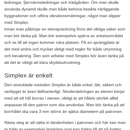
ledningar, fjärrvärmeledningar och trädgården. Om man skulle
använda dynamit skulle man både behöva besikta närliggande
byggnationer och utföra vibrationsmätningar, något man slipper
med Simplex.
Innan man påbörjar en stenspräckning finns det viktiga saker som
man bör tänka på. Man bör exempelvis spärra av arbetsområdet
och se till att ingen kommer nära platsen. På en sprängplats är
det med andra ord mycket viktigt med regler för både utrymning
och bevakning. Den som arbetar med Simplex bör även tänka på
att det är viktigt att bära skyddsutrustning.
Simplex är enkelt
Den utvecklade metoden Simplex är både enkel, lätt, säkert och
verktyget är även lätthanterligt. Sönderdelningen av stenen börjar
med att ett hål borras i stenen, viktigt är att hålets storlek alltid
anpassas till den patron som ska användas. Man bör tänka på att
borrhålet ska vara 3 mm större än själva diametern på patronen.
Nästa steg är att sätta in tändenheten i patronen och här kan man
ta hjälp av exempelvis lappkäpp som kan hjälpa till att nå botten.