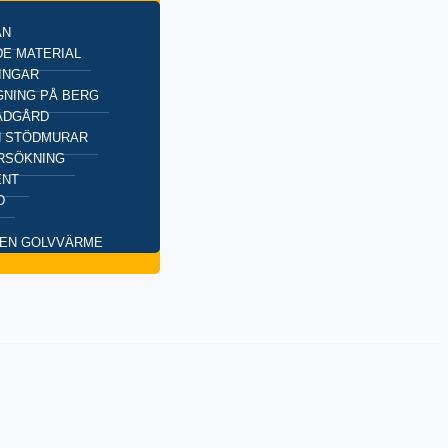
AN
E MATERIAL
INGAR
NING PÅ BERG
ÄDGÅRD
H STÖDMURAR
RSÖKNING
ENT
D
EN GOLVVÄRME