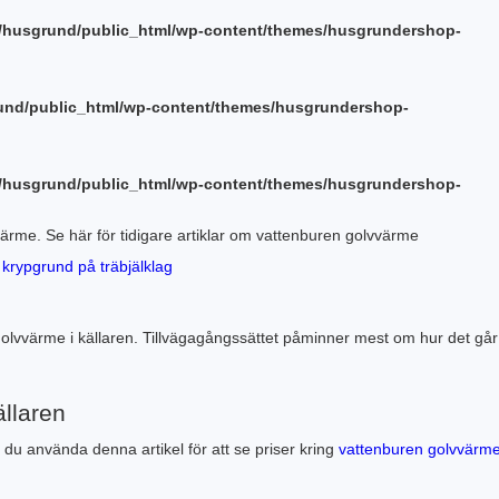
/husgrund/public_html/wp-content/themes/husgrundershop-
und/public_html/wp-content/themes/husgrundershop-
/husgrund/public_html/wp-content/themes/husgrundershop-
vvärme. Se här för tidigare artiklar om vattenburen golvvärme
krypgrund på träbjälklag
golvvärme i källaren. Tillvägagångssättet påminner mest om hur det går t
ällaren
 du använda denna artikel för att se priser kring
vattenburen golvvärm