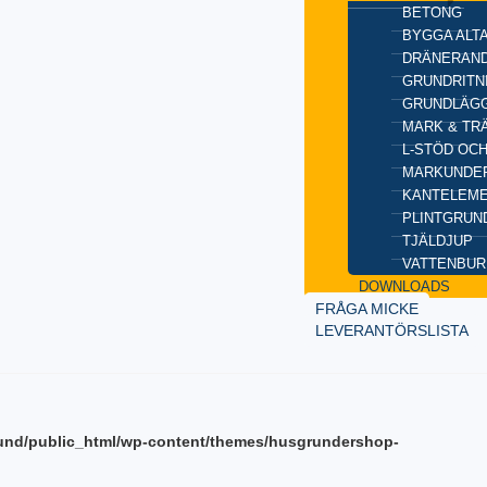
BETONG
BYGGA ALT
DRÄNERAND
GRUNDRITN
GRUNDLÄGG
MARK & TR
L-STÖD OC
MARKUNDE
KANTELEM
PLINTGRUN
TJÄLDJUP
VATTENBUR
DOWNLOADS
FRÅGA MICKE
LEVERANTÖRSLISTA
und/public_html/wp-content/themes/husgrundershop-