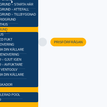
GRUND – STARTA HÄR
GRUND – ATTEFALL
GRUND – TILLBYGGNAD
BRIDGRUND
XTHUS
RUND
US
ED FUKT
PRISFÖRFRÅGAN
OVERING
A DIN KÄLLARE
RENOVERING
 – GJUT IGEN
 – AVFUKTARE
 VENTGOLV
A DIN KÄLLARE
SKADOR
OLERAD POOL
D