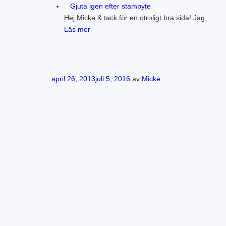
Gjuta igen efter stambyte
Hej Micke & tack för en otroligt bra sida! Jag
Läs mer
Publicerat
april 26, 2013
juli 5, 2016
av
Micke