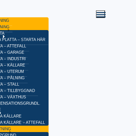
NING
NING
TA
 PLATTA – STARTA HÄR
A – ATTEFALL
TA – GARAGE
A – INDUSTRI
A – KÄLLARE
TA – UTERUM
A – PÅLNING
A – STALL
TA – TILLBYGGNAD
TA – VÄXTHUS
ENSATIONSGRUNDL.
E
A KÄLLARE
A KÄLLARE – ATTEFALL
TNING
YPGRUND