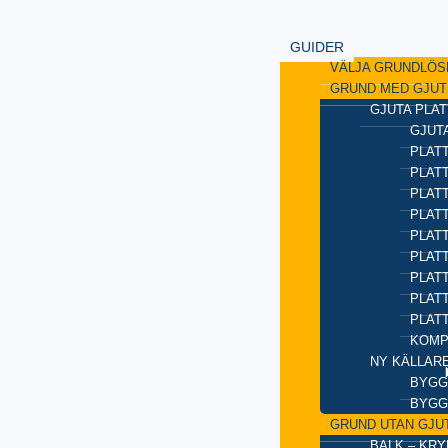
GUIDER
VÄLJA GRUNDLÖS
GRUND MED GJUT
GJUTA PLAT
GJUTA
PLATT
PLAT
PLATT
PLATT
PLAT
PLATT
PLATT
PLAT
PLAT
KOMP
NY KÄLLAR
BYGG
BYGG
GRUND UTAN GJU
BALK – KR