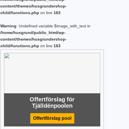
content/themes/husgrundershop-
child/functions.php
on line
163
Warning
: Undefined variable $image_with_text in
/home/husgrund/public_html/wp-
content/themes/husgrundershop-
child/functions.php
on line
163
Offertförslag för
Tjälldénpoolen
Offertförslag pool