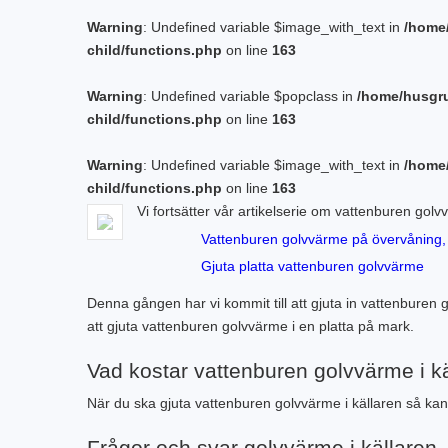
Warning
: Undefined variable $image_with_text in
/home
child/functions.php
on line
163
Warning
: Undefined variable $popclass in
/home/husgr
child/functions.php
on line
163
Warning
: Undefined variable $image_with_text in
/home
child/functions.php
on line
163
Vi fortsätter vår artikelserie om vattenburen gol
Vattenburen golvvärme på övervåning, 
Gjuta platta vattenburen golvvärme
Denna gången har vi kommit till att gjuta in vattenburen 
att gjuta vattenburen golvvärme i en platta på mark.
Vad kostar vattenburen golvvärme i k
När du ska gjuta vattenburen golvvärme i källaren så kan
Frågor och svar golvvärme i källaren