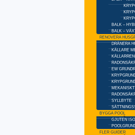
KRYP
KRYP
KRYP
BALK – HY
BALK – VÄ
RENOVERA HUSG
DRÄNERA H
KÄLLARE M
KÄLLARREN
RADONSÄKR
EW GRUND
KRYPGRUND
KRYPGRUND
MEKANISKT
RADONSÄKR
SYLLBYTE
SÄTTNINGS
BYGGA POOL
GJUTEN IS
POOLGRUN
FLER GUIDER