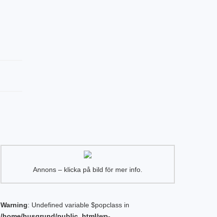
Annons – klicka på bild för mer info.
Warning
: Undefined variable $popclass in
/home/husgrund/public_html/wp-