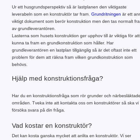
PLINTGRUND
Ur ett husgrundsperspektiv så är lastplanen den viktigaste
TJÄLDJUP
leverabeln som en konstruktör tar fram.
Grundritningen
är ett an
VATTENBUREN GOLVVÄRME
viktigt dokument som berör konstruktion men den tas normalt fr
av grundleverantören.
Lasterna som husets konstruktion ger upphov till är viktiga för att
kunna ta fram en grundkonstruktion som håller. Har
grundleverantören en lastplan tillgänglig så är det oftast inte ett
problem för dem att räkna fram vilken grundkonstruktion som
behövs.
Hjälp med konstruktionsfråga?
Har du en konstruktionsfråga som rör grunder och närbesläktad
områden. Tveka inte att kontakta oss om konstruktörer så ska vi
försöka svara på din fråga.
Vad kostar en konstruktör?
Det kan kosta ganska mycket att anlita en konstruktör. Vi ser