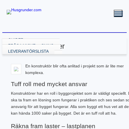
GUIDER
Kategori:
Tjänster
VÄLJA GRUNDLÖSNING
FRÅGA MICKE
GRUND MED GJUTNING
LEVERANTÖRSLISTA
GJUTA PLATTA
GRUND UTAN GJUTNING
GJUTA PLATTA – STARTA HÄR
NY KÄLLARE
BALK – KRYPGRUND
RENOVERA HUSGRUND
En konstruktör blir ofta anlitad i projekt som är lite mer
PLATTA – ATTEFALL
BYGGA KÄLLARE
KRYPGRUND – STARTA HÄR
BALK – HYBRIDGRUND
DRÄNERA HUS
BYGGA POOL
komplexa.
PLATTA – GARAGE
BYGGA KÄLLARE – ATTEFALL
KRYPGRUND – ATTEFALL
BALK – VÄXTHUS
KÄLLARE MED FUKT
GJUTEN ISOLERAD POOL
FLER GUIDER
PLATTA – INDUSTRI
KRYPGRUND – TILLBYGGNAD
KÄLLARRENOVERING
POOLGRUND
BETONG
DOWNLOADS
Tuff roll med mycket ansvar
PLATTA – KÄLLARE
RADONSÄKRA DIN KÄLLARE
BYGGA ALTAN
PLATTA – UTERUM
EW GRUNDRENOVERING
DRÄNERANDE MATERIAL
Konstruktörer har en roll i byggprojektet som är väldigt speciellt.
PLATTA – PÅLNING
KRYPGRUND – GJUT IGEN
GRUNDRITNINGAR
ska ta fram en lösning som fungerar i praktiken och ses sedan 
PLATTA – STALL
KRYPGRUND – AVFUKTARE
GRUNDLÄGGNING PÅ BERG
ansvarig för att bygget fungerar. Alla som byggt ett hus vet att de
PLATTA – TILLBYGGNAD
MEKANISKT VENTGOLV
MARK & TRÄDGÅRD
kan hända 1000 saker på bygget. Det är en tuff roll att ha.
PLATTA – VÄXTHUS
RADONSÄKRA DIN KÄLLARE
L-STÖD OCH STÖDMURAR
KOMPENSATIONSGRUNDL.
SYLLBYTE
MARKUNDERSÖKNING
Räkna fram laster – lastplanen
SÄTTNINGSSKADOR
KANTELEMENT