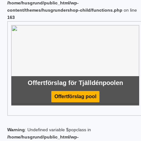
/home/husgrund/public_html/wp-
content/themes/husgrundershop-child/functions.php
on line
163
Offertförslag för Tjälldénpoolen
Offertförslag pool
Warning
: Undefined variable $popclass in
/home/husgrund/public_html/wp-