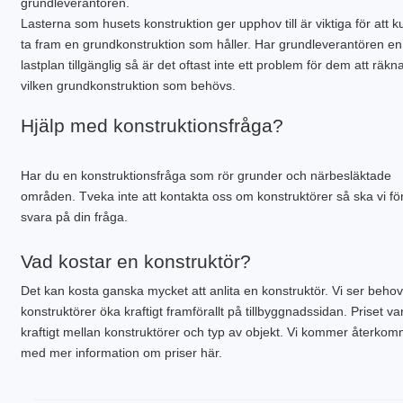
grundleverantören.
PLINTGRUND
Lasterna som husets konstruktion ger upphov till är viktiga för att 
TJÄLDJUP
ta fram en grundkonstruktion som håller. Har grundleverantören en
VATTENBUREN GOLVVÄRME
lastplan tillgänglig så är det oftast inte ett problem för dem att räkn
vilken grundkonstruktion som behövs.
Hjälp med konstruktionsfråga?
Har du en konstruktionsfråga som rör grunder och närbesläktade
områden. Tveka inte att kontakta oss om konstruktörer så ska vi fö
svara på din fråga.
Vad kostar en konstruktör?
Det kan kosta ganska mycket att anlita en konstruktör. Vi ser behov
konstruktörer öka kraftigt framförallt på tillbyggnadssidan. Priset va
kraftigt mellan konstruktörer och typ av objekt. Vi kommer återko
med mer information om priser här.