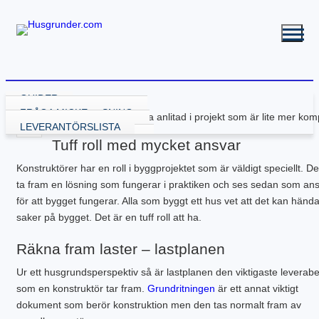
GUIDER
VÄLJA GRUNDLÖSNING
FRÅGA MICKE
En konstruktör blir ofta anlitad i projekt som är lite mer kom
GRUND MED GJUTNING
LEVERANTÖRSLISTA
GJUTA PLATTA
GRUND UTAN GJUTNING
Tuff roll med mycket ansvar
GJUTA PLATTA – STARTA HÄR
NY KÄLLARE
BALK – KRYPGRUND
RENOVERA HUSGRUND
Konstruktörer har en roll i byggprojektet som är väldigt speciellt. D
PLATTA – ATTEFALL
BYGGA KÄLLARE
KRYPGRUND – STARTA HÄR
BALK – HYBRIDGRUND
DRÄNERA HUS
BYGGA POOL
PLATTA – GARAGE
BYGGA KÄLLARE – ATTEFALL
KRYPGRUND – ATTEFALL
BALK – VÄXTHUS
KÄLLARE MED FUKT
GJUTEN ISOLERAD POOL
FLER GUIDER
ta fram en lösning som fungerar i praktiken och ses sedan som ans
PLATTA – INDUSTRI
KRYPGRUND – TILLBYGGNAD
KÄLLARRENOVERING
POOLGRUND
BETONG
DOWNLOADS
för att bygget fungerar. Alla som byggt ett hus vet att det kan händ
PLATTA – KÄLLARE
RADONSÄKRA DIN KÄLLARE
BYGGA ALTAN
saker på bygget. Det är en tuff roll att ha.
PLATTA – UTERUM
EW GRUNDRENOVERING
DRÄNERANDE MATERIAL
PLATTA – PÅLNING
KRYPGRUND – GJUT IGEN
GRUNDRITNINGAR
Räkna fram laster – lastplanen
PLATTA – STALL
KRYPGRUND – AVFUKTARE
GRUNDLÄGGNING PÅ BERG
PLATTA – TILLBYGGNAD
MEKANISKT VENTGOLV
MARK & TRÄDGÅRD
Ur ett husgrundsperspektiv så är lastplanen den viktigaste leverabe
PLATTA – VÄXTHUS
RADONSÄKRA DIN KÄLLARE
L-STÖD OCH STÖDMURAR
som en konstruktör tar fram.
Grundritningen
är ett annat viktigt
KOMPENSATIONSGRUNDL.
SYLLBYTE
MARKUNDERSÖKNING
dokument som berör konstruktion men den tas normalt fram av
SÄTTNINGSSKADOR
KANTELEMENT