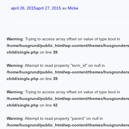
Publicerat
april 26, 2015
april 27, 2015
av
Micke
Warning
: Trying to access array offset on value of type bool in
/home/husgrund/public_html/wp-content/themes/husgrunder
child/single.php
on line
39
Warning
: Attempt to read property "term_id" on null in
/home/husgrund/public_html/wp-content/themes/husgrunder
child/single.php
on line
39
Warning
: Trying to access array offset on value of type bool in
/home/husgrund/public_html/wp-content/themes/husgrunder
child/single.php
on line
42
Warning
: Attempt to read property "parent" on null in
/home/husgrund/public_html/wp-content/themes/husgrunder