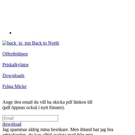
Back to North
Offerthjälpen
Priskalkylator
Downloads
Fråga Micke
Ange den email du vill ha skicka pdf länken till
(pdf öppnas också i nytt fönster).
download
Jag spammar aldrig mina besökare. Men ibland har jag bra
erbjudanden, du kan alltid avsluta mail från mig.