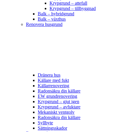
Krypgrund – attefall
Krypgrund – tillbyggnad
Balk – hybridgrund
Balk – växthus
Renovera husgrund
Dränera hus
Källare med fukt
Källarrenovering
Radonsäkra din källare
EW grundrenovering
Krypgrund – gjut igen
Krypgrund – avfuktare
Mekaniskt ventgolv
Radonsäkra din källare
Syllbyte
Sättningsskador