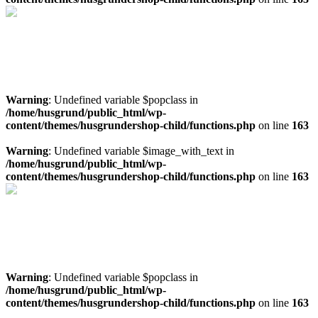
Läs mer om platsbyggt spa
Läs mer om spa och ta in pris på materialpaket för platsbyggt spa
Mer info spa
Warning
: Undefined variable $popclass in
/home/husgrund/public_html/wp-
content/themes/husgrundershop-child/functions.php
on line
163
Warning
: Undefined variable $image_with_text in
/home/husgrund/public_html/wp-
content/themes/husgrundershop-child/functions.php
on line
163
Behöver du en markundersökning
Ta in pris på markundersökning här!
Kostnadsfri offert
Warning
: Undefined variable $popclass in
/home/husgrund/public_html/wp-
content/themes/husgrundershop-child/functions.php
on line
163