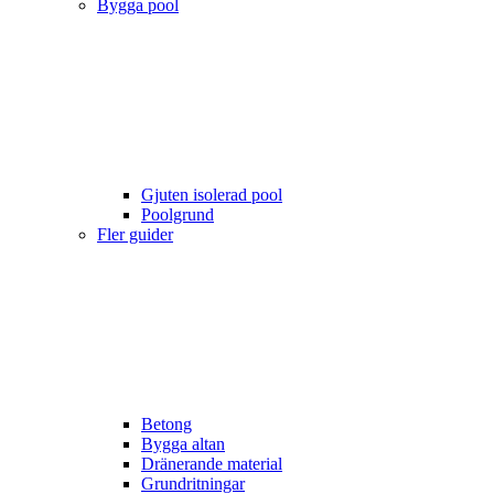
Bygga pool
Gjuten isolerad pool
Poolgrund
Fler guider
Betong
Bygga altan
Dränerande material
Grundritningar