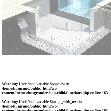
Offertförslag för Tjälldénpoolen
Ladda hem en offert på en Tjälldenpool direkt i webbläsaren
Offertförslag pool
Warning
: Undefined variable $popclass in
/home/husgrund/public_html/wp-
content/themes/husgrundershop-child/functions.php
on line
163
Warning
: Undefined variable $image_with_text in
/home/husgrund/public_html/wp-
content/themes/husgrundershop-child/functions.php
on line
163