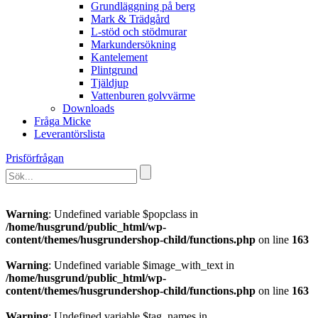
Grundläggning på berg
Mark & Trädgård
L-stöd och stödmurar
Markundersökning
Kantelement
Plintgrund
Tjäldjup
Vattenburen golvvärme
Downloads
Fråga Micke
Leverantörslista
Prisförfrågan
Warning
: Undefined variable $popclass in
/home/husgrund/public_html/wp-
content/themes/husgrundershop-child/functions.php
on line
163
Warning
: Undefined variable $image_with_text in
/home/husgrund/public_html/wp-
content/themes/husgrundershop-child/functions.php
on line
163
Warning
: Undefined variable $tag_names in