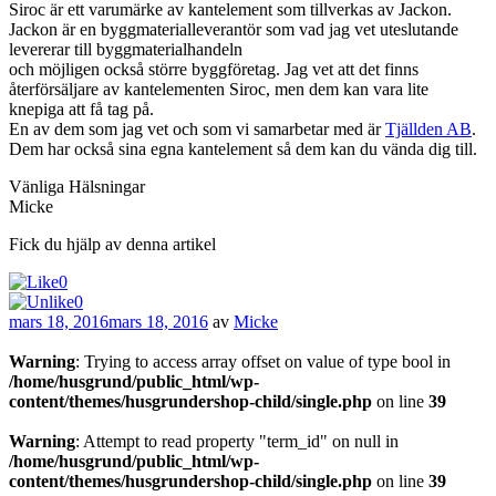
Siroc är ett varumärke av kantelement som tillverkas av Jackon.
Jackon är en byggmaterialleverantör som vad jag vet uteslutande
levererar till byggmaterialhandeln
och möjligen också större byggföretag. Jag vet att det finns
återförsäljare av kantelementen Siroc, men dem kan vara lite
knepiga att få tag på.
En av dem som jag vet och som vi samarbetar med är
Tjällden AB
.
Dem har också sina egna kantelement så dem kan du vända dig till.
Vänliga Hälsningar
Micke
Fick du hjälp av denna artikel
0
0
Publicerat
mars 18, 2016
mars 18, 2016
av
Micke
Warning
: Trying to access array offset on value of type bool in
/home/husgrund/public_html/wp-
content/themes/husgrundershop-child/single.php
on line
39
Warning
: Attempt to read property "term_id" on null in
/home/husgrund/public_html/wp-
content/themes/husgrundershop-child/single.php
on line
39