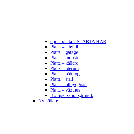
Gjuta platta – STARTA HÄR
Platta – attefall
Platta – garage
Platta – industri
Platta – källare
Platta – uterum
Platta – pålning
Platta – stall
Platta – tillbyggnad
Platta – växthus
Kompensationsgrundl.
Ny källare