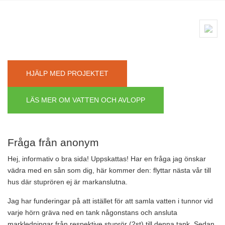
HJÄLP MED PROJEKTET
LÄS MER OM VATTEN OCH AVLOPP
Fråga från anonym
Hej, informativ o bra sida! Uppskattas! Har en fråga jag önskar
vädra med en sån som dig, här kommer den: flyttar nästa vår till
hus där stuprören ej är markanslutna.
Jag har funderingar på att istället för att samla vatten i tunnor vid
varje hörn gräva ned en tank någonstans och ansluta
markledningar från respektive stuprör (2st) till denna tank. Sedan