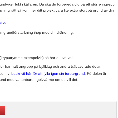
undviker fukt i källaren. Då ska du förbereda dig på ett större ingrepp i
ning rätt så kommer ditt projekt vara lite extra stort på grund av din
are.
en grundförstärkning ihop med din dränering.
 (kryputrymme exempelvis) så har du två val
 eller har haft angrepp på bjälklag och andra träbaserade delar.
 som vi
beskrivit här för att fylla igen sin torpargrund
. Fördelen är
grund med vattenburen golvvärme om du vill det.