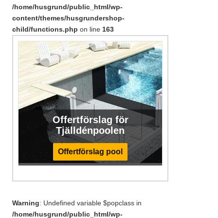
/home/husgrund/public_html/wp-
content/themes/husgrundershop-
child/functions.php
on line
163
Offertförslag för
Tjälldénpoolen
Offertförslag pool
Warning
: Undefined variable $popclass in
/home/husgrund/public_html/wp-