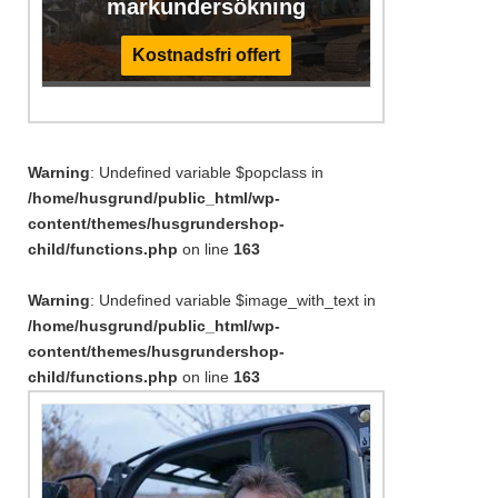
markundersökning
Kostnadsfri offert
Warning
: Undefined variable $popclass in
/home/husgrund/public_html/wp-
content/themes/husgrundershop-
child/functions.php
on line
163
Warning
: Undefined variable $image_with_text in
/home/husgrund/public_html/wp-
content/themes/husgrundershop-
child/functions.php
on line
163