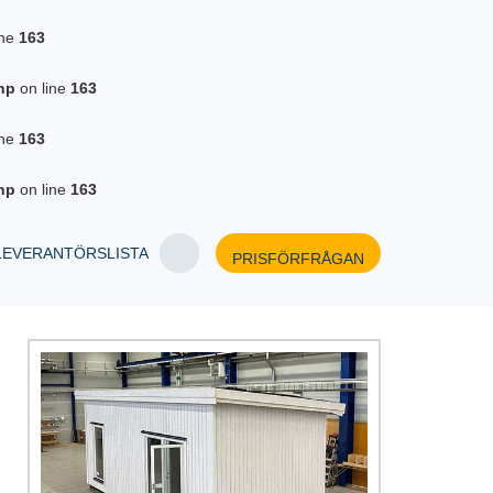
ine
163
hp
on line
163
ine
163
hp
on line
163
LEVERANTÖRSLISTA
PRISFÖRFRÅGAN