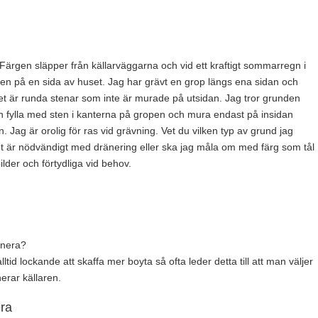
 Färgen släpper från källarväggarna och vid ett kraftigt sommarregn i
gen på en sida av huset. Jag har grävt en grop längs ena sidan och
det är runda stenar som inte är murade på utsidan. Jag tror grunden
n fylla med sten i kanterna på gropen och mura endast på insidan
 Jag är orolig för ras vid grävning. Vet du vilken typ av grund jag
t är nödvändigt med dränering eller ska jag måla om med färg som tål
lder och förtydliga vid behov.
änera?
lltid lockande att skaffa mer boyta så ofta leder detta till att man väljer
nerar källaren.
era