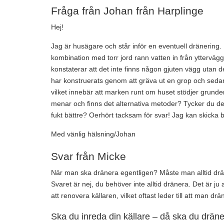
Fråga från Johan från Harplinge
Hej!
Jag är husägare och står inför en eventuell dränering.
kombination med torr jord rann vatten in från ytterväg
konstaterar att det inte finns någon gjuten vägg utan 
har konstruerats genom att gräva ut en grop och seda
vilket innebär att marken runt om huset stödjer grunden.
menar och finns det alternativa metoder? Tycker du de
fukt bättre? Oerhört tacksam för svar! Jag kan skicka bi
Med vänlig hälsning/Johan
Svar från Micke
När man ska dränera egentligen? Måste man alltid dr
Svaret är nej, du behöver inte alltid dränera. Det är ju a
att renovera källaren, vilket oftast leder till att man drä
Ska du inreda din källare – då ska du drän