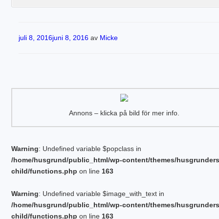
Publicerat
juli 8, 2016
juni 8, 2016
av
Micke
Annons – klicka på bild för mer info.
Warning
: Undefined variable $popclass in
/home/husgrund/public_html/wp-content/themes/husgrunder
child/functions.php
on line
163
Warning
: Undefined variable $image_with_text in
/home/husgrund/public_html/wp-content/themes/husgrunder
child/functions.php
on line
163