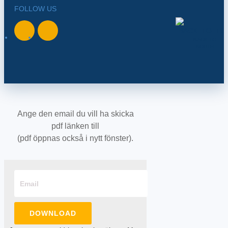
FOLLOW US
BACK TO
NORTH
Ange den email du vill ha skicka
pdf länken till
(pdf öppnas också i nytt fönster).
DOWNLOAD