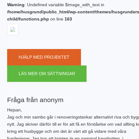
PLINTGRUND
Warning
: Undefined variable $image_with_text in
TJÄLDJUP
/home/husgrund/public_html/wp-content/themes/husgrunder
VATTENBUREN GOLVVÄRME
child/functions.php
on line
163
HJÄLP MED PROJEKTET
LÄS MER OM SÄTTNINGAR
Fråga från anonym
Hejsan,
Jag och min sambo går i renoveringstankar alternativt riva och by
nytt. Jag skriver därför till er för att få en förståelse om vad allting 
kring ett husbygge och om det är värt att gå vidare med våra
funderingar. Jag tror att tomten är en gammal havsbotten, i