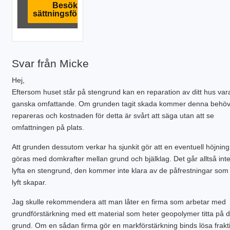
Besök
sättningsföretag
[/one_half_last]
Svar från Micke
Hej,
Eftersom huset står på stengrund kan en reparation av ditt hus var
ganska omfattande. Om grunden tagit skada kommer denna behö
repareras och kostnaden för detta är svårt att säga utan att se
omfattningen på plats.
Att grunden dessutom verkar ha sjunkit gör att en eventuell höjning
göras med domkrafter mellan grund och bjälklag. Det går alltså inte
lyfta en stengrund, den kommer inte klara av de påfrestningar som 
lyft skapar.
Jag skulle rekommendera att man låter en firma som arbetar med
grundförstärkning med ett material som heter geopolymer titta på d
grund. Om en sådan firma gör en markförstärkning binds lösa frakt