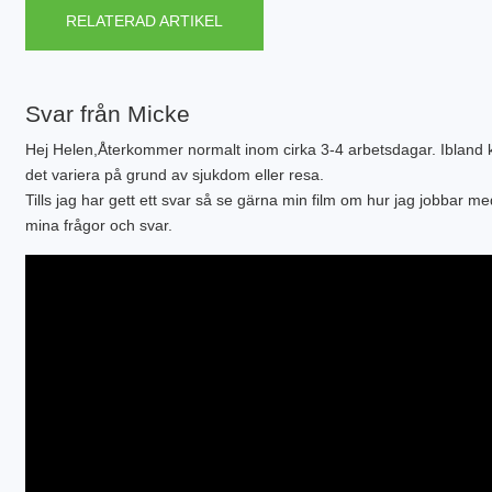
PLINTGRUND
RELATERAD ARTIKEL
TJÄLDJUP
VATTENBUREN GOLVVÄRME
Svar från Micke
Hej Helen,Återkommer normalt inom cirka 3-4 arbetsdagar. Ibland 
det variera på grund av sjukdom eller resa.
Tills jag har gett ett svar så se gärna min film om hur jag jobbar me
mina frågor och svar.