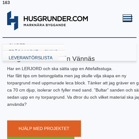
163
GUIDER
VÄLJA GRUNDLÖSNING
FRÅGA MICKE
Fråga från Helen från Vännäs
GRUND MED GJUTNING
LEVERANTÖRSLISTA
GJUTA PLATTA
GRUND UTAN GJUTNING
Har en LERJORD och ska sätta upp en Attefallsstuga.
GJUTA PLATTA – STARTA HÄR
NY KÄLLARE
BALK – KRYPGRUND
RENOVERA HUSGRUND
Har fått tips om betongplatta men jag skulle vilja skapa en ny
PLATTA – ATTEFALL
BYGGA KÄLLARE
KRYPGRUND – STARTA HÄR
BALK – HYBRIDGRUND
DRÄNERA HUS
BYGGA POOL
PLATTA – GARAGE
BYGGA KÄLLARE – ATTEFALL
KRYPGRUND – ATTEFALL
BALK – VÄXTHUS
KÄLLARE MED FUKT
GJUTEN ISOLERAD POOL
FLER GUIDER
torpargrund med uppmurade leca block. Tänker att jag gräver en 
PLATTA – INDUSTRI
KRYPGRUND – TILLBYGGNAD
KÄLLARRENOVERING
POOLGRUND
BETONG
DOWNLOADS
ca 70 cm djup, isolerar och fyller med sand. ”Bultar” sanden och sä
PLATTA – KÄLLARE
RADONSÄKRA DIN KÄLLARE
BYGGA ALTAN
sedan upp en ny torpargrund. Va dtror du och vilket material ska ja
PLATTA – UTERUM
EW GRUNDRENOVERING
DRÄNERANDE MATERIAL
använda?
PLATTA – PÅLNING
KRYPGRUND – GJUT IGEN
GRUNDRITNINGAR
PLATTA – STALL
KRYPGRUND – AVFUKTARE
GRUNDLÄGGNING PÅ BERG
PLATTA – TILLBYGGNAD
MEKANISKT VENTGOLV
MARK & TRÄDGÅRD
PLATTA – VÄXTHUS
RADONSÄKRA DIN KÄLLARE
L-STÖD OCH STÖDMURAR
HJÄLP MED PROJEKTET
KOMPENSATIONSGRUNDL.
SYLLBYTE
MARKUNDERSÖKNING
SÄTTNINGSSKADOR
KANTELEMENT