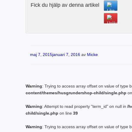
Fick du hjälp av denna artikel
Publicerat
maj 7, 2015
januari 7, 2016
av
Micke
Warning
: Trying to access array offset on value of type 
content/themes/husgrundershop-child/single.php
on
Warning
: Attempt to read property "term_id" on null in
/h
child/single.php
on line
39
Warning
: Trying to access array offset on value of type 