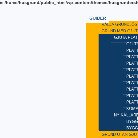
 in
/home/husgrund/public_html/wp-content/themes/husgrundersh
GUIDER
VÄLJA GRUNDLÖS
GRUND MED GJUT
GJUTA PLAT
GJUTA
PLATT
PLAT
PLATT
PLATT
PLAT
PLATT
PLATT
PLAT
PLAT
KOMP
NY KÄLLAR
BYGG
BYGG
GRUND UTAN GJU