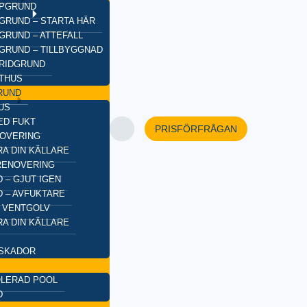
YPGRUND
GRUND – STARTA HÄR
GRUND – ATTEFALL
GRUND – TILLBYGGNAD
BRIDGRUND
XTHUS
RUND
US
ED FUKT
PRISFÖRFRÅGAN
OVERING
A DIN KÄLLARE
RENOVERING
 – GJUT IGEN
 – AVFUKTARE
 VENTGOLV
A DIN KÄLLARE
SKADOR
OLERAD POOL
D