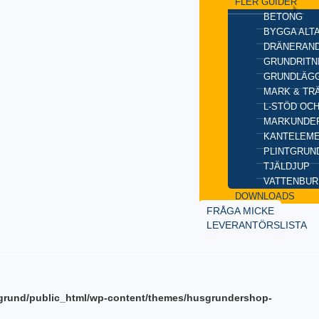
FLER GUIDER
BETONG
BYGGA ALT
DRÄNERAND
GRUNDRITN
GRUNDLÄGG
MARK & TR
L-STÖD OC
MARKUNDE
KANTELEM
PLINTGRUN
TJÄLDJUP
VATTENBUR
DOWNLOADS
FRÅGA MICKE
LEVERANTÖRSLISTA
grund/public_html/wp-content/themes/husgrundershop-