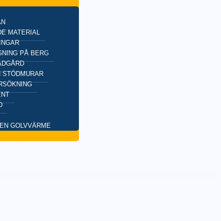
AN
E MATERIAL
INGAR
NING PÅ BERG
ÄDGÅRD
H STÖDMURAR
RSÖKNING
ENT
D
EN GOLVVÄRME