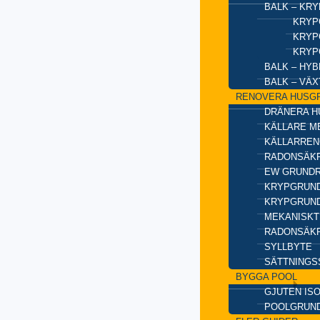
BALK – KR
KRYP
KRYP
KRYP
BALK – HY
BALK – VÄ
RENOVERA HUSG
DRÄNERA H
KÄLLARE M
KÄLLARREN
RADONSÄKR
EW GRUND
KRYPGRUND
KRYPGRUND
MEKANISKT
RADONSÄKR
SYLLBYTE
SÄTTNINGS
BYGGA POOL
GJUTEN IS
POOLGRUN