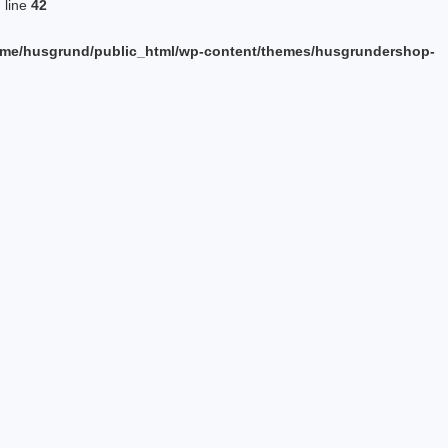
 line
42
me/husgrund/public_html/wp-content/themes/husgrundershop-