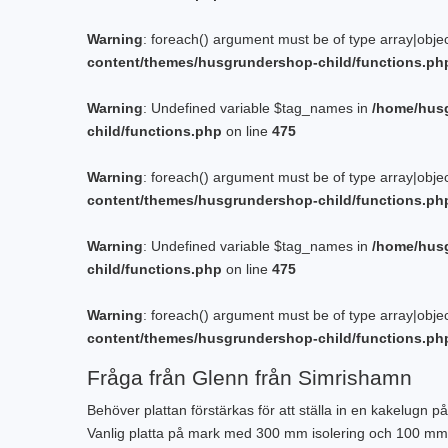
Warning
: foreach() argument must be of type array|objec
content/themes/husgrundershop-child/functions.ph
Warning
: Undefined variable $tag_names in
/home/hus
child/functions.php
on line
475
Warning
: foreach() argument must be of type array|objec
content/themes/husgrundershop-child/functions.ph
Warning
: Undefined variable $tag_names in
/home/hus
child/functions.php
on line
475
Warning
: foreach() argument must be of type array|objec
content/themes/husgrundershop-child/functions.ph
Fråga från Glenn från Simrishamn
Behöver plattan förstärkas för att ställa in en kakelug
Vanlig platta på mark med 300 mm isolering och 100 mm