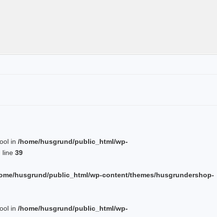
bool in
/home/husgrund/public_html/wp-
 line
39
ome/husgrund/public_html/wp-content/themes/husgrundershop-
bool in
/home/husgrund/public_html/wp-