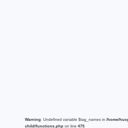
Warning
: Undefined variable $tag_names in
/home/hus
child/functions.php
on line
475