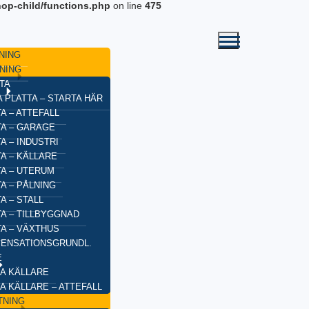
op-child/functions.php
on line
475
NING
NING
TA
 PLATTA – STARTA HÄR
A – ATTEFALL
TA – GARAGE
A – INDUSTRI
A – KÄLLARE
TA – UTERUM
A – PÅLNING
A – STALL
TA – TILLBYGGNAD
TA – VÄXTHUS
ENSATIONSGRUNDL.
E
A KÄLLARE
A KÄLLARE – ATTEFALL
TNING