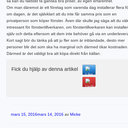
så kan du faktiskt få ganska bra priser, av egen erfarenhet.
Om man däremot är ett företag som varenda dag installerar flera f
om dagen, är det självklart att du inte får samma pris som en
privatperson som köper fönster. Även där skulle jag säga att du väl
intressant för fönstertillverkaren, om fönstertillverkaren kan installe
själv och detta eftersom att dem inte behöver gå via en underlevera
Kort sagt bör du tänka på att ju fler som är inblandade, desto mer
personer blir det som ska ha marginal och därmed ökar kostnaden
Därmed är det väldigt bra att köpa direkt från källan.
Fick du hjälp av denna artikel
Publicerat
mars 15, 2016
mars 14, 2016
av
Micke