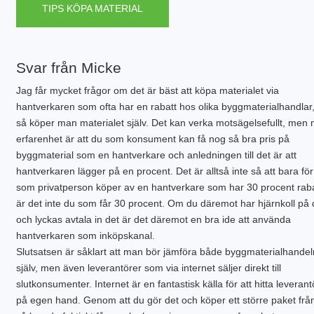
TIPS KÖPA MATERIAL
Svar från Micke
Jag får mycket frågor om det är bäst att köpa materialet via
hantverkaren som ofta har en rabatt hos olika byggmaterialhandlar,
så köper man materialet själv. Det kan verka motsägelsefullt, men 
erfarenhet är att du som konsument kan få nog så bra pris på
byggmaterial som en hantverkare och anledningen till det är att
hantverkaren lägger på en procent. Det är alltså inte så att bara fö
som privatperson köper av en hantverkare som har 30 procent raba
är det inte du som får 30 procent. Om du däremot har hjärnkoll på 
och lyckas avtala in det är det däremot en bra ide att använda
hantverkaren som inköpskanal.
Slutsatsen är såklart att man bör jämföra både byggmaterialhandel
själv, men även leverantörer som via internet säljer direkt till
slutkonsumenter. Internet är en fantastisk källa för att hitta leverant
på egen hand. Genom att du gör det och köper ett större paket fr