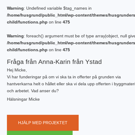
Warning
: Undefined variable $tag_names in
/home/husgrund/public_html/wp-content/themes/husgrunder
child/functions.php
on line
475
Warning
: foreach() argument must be of type array|object, null giv
/home/husgrund/public_html/wp-content/themes/husgrunder
child/functions.php
on line
475
Fråga från Anna-Karin från Ystad
Hej Micke,
Vi har funderingar på om vi ska ta in offerter på grunden via
hantverkarna helt o hållet eller ska vi dela upp offerten i byggmateri
och arbetet. Vad anser du?
Hälsningar Micke
HJÄLP MED PROJEKTET