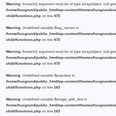
PLINTGRUND
Warning
: foreach() argument must be of type array|object, null giv
TJÄLDJUP
/home/husgrund/public_html/wp-content/themes/husgrunder
VATTENBUREN GOLVVÄRME
child/functions.php
on line
475
Warning
: Undefined variable $tag_names in
/home/husgrund/public_html/wp-content/themes/husgrunder
child/functions.php
on line
475
Warning
: foreach() argument must be of type array|object, null giv
/home/husgrund/public_html/wp-content/themes/husgrunder
child/functions.php
on line
475
Warning
: Undefined variable $popclass in
/home/husgrund/public_html/wp-content/themes/husgrunder
child/functions.php
on line
163
Warning
: Undefined variable $image_with_text in
/home/husgrund/public_html/wp-content/themes/husgrunder
child/functions.php
on line
163