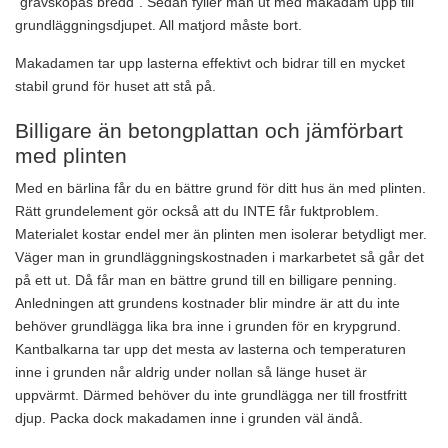
”grävskopas bredd”. Sedan fyller man ut med makadam upp till
grundläggningsdjupet. All matjord måste bort.
Makadamen tar upp lasterna effektivt och bidrar till en mycket
stabil grund för huset att stå på.
Billigare än betongplattan och jämförbart
med plinten
Med en bärlina får du en bättre grund för ditt hus än med plinten.
Rätt grundelement gör också att du INTE får fuktproblem.
Materialet kostar endel mer än plinten men isolerar betydligt mer.
Väger man in grundläggningskostnaden i markarbetet så går det
på ett ut. Då får man en bättre grund till en billigare penning.
Anledningen att grundens kostnader blir mindre är att du inte
behöver grundlägga lika bra inne i grunden för en krypgrund.
Kantbalkarna tar upp det mesta av lasterna och temperaturen
inne i grunden når aldrig under nollan så länge huset är
uppvärmt. Därmed behöver du inte grundlägga ner till frostfritt
djup. Packa dock makadamen inne i grunden väl ändå.