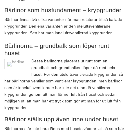
Bärlinor som husfundament – krypgrunder
Bärlinor finns i två olika varianter när man relaterar till så kallade
krypgrunder. Den ena varianten är den uteluftsventilerade
krypgrunden. Sen har man inneluftsventilerad krypgrunden.
Bärlinorna – grundbalk som löper runt
huset
Dessa bärlinorna placeras ut runt som en
grundbalk och grundbalken löper då runt hela
huset. För den uteluftsventilerade krypgrunden så
har bärlinorna ventiler som ventilerar krypgrunden, men bärlinor
som är inneluftsventilerade har inte det utan då ventileras
krypgrunden genom att man för ner luft från huset och sedan
möjligen ut, att man har ett tryck som gör att man för ut luft från
krypgrunden.
Bärlinor ställs upp även inne under huset
Bärlinorna står inte bara längs med husets väggar, alltså som bär