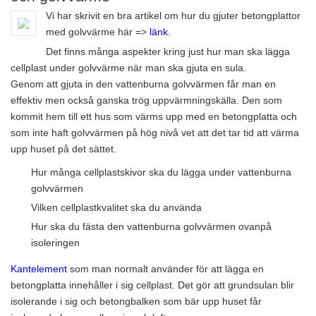
Vi har skrivit en bra artikel om hur du gjuter betongplattor
med golvvärme här =>
länk
.
Det finns många aspekter kring just hur man ska lägga
cellplast under golvvärme när man ska gjuta en sula.
Genom att gjuta in den vattenburna golvvärmen får man en
effektiv men också ganska trög uppvärmningskälla. Den som
kommit hem till ett hus som värms upp med en betongplatta och
som inte haft golvvärmen på hög nivå vet att det tar tid att värma
upp huset på det sättet.
Hur många cellplastskivor ska du lägga under vattenburna
golvvärmen
Vilken cellplastkvalitet ska du använda
Hur ska du fästa den vattenburna golvvärmen ovanpå
isoleringen
Kantelement
som man normalt använder för att lägga en
betongplatta innehåller i sig cellplast. Det gör att grundsulan blir
isolerande i sig och betongbalken som bär upp huset får