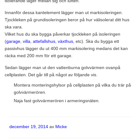
isolerande lager mellan sig och luften.
Innanför dessa kantelement lägger man ut markisoleringen.
Tjockleken på grundisoleringen beror på hur välisolerat ditt hus
ska vara.
Vilket hus du ska bygga påverkar tjockleken på isoleringen
(
garage
,
villa
,
attefallshus
,
växthus
, etc). Ska du bygga ett
passivhus lägger du ut 400 mm markisolering medans det kan
räcka med 200 mm för ett garage.
Sedan lägger man ut den vattenburna golvvärmen ovanpå
cellplasten. Det går till på något av följande vis.
Montera monteringshylsor på cellplasten på vilka du trär på
golvvärmerören.
Naja fast golvvärmerören i armeringsnäten.
Publicerat
december 19, 2014
av
Micke